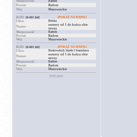
Miejscowość:
Radom
Powiat:
Radom
Woj:
Mazowieckie
KOD:
[POKAŻ NA MAPIE]
26-601
[id]
Ulica:
Belska
numery od 1 do końca obie
Numer:
strony
Miejscowość:
Radom
Powiat:
Radom
Woj:
Mazowieckie
KOD:
[POKAŻ NA MAPIE]
26-601
[id]
Ulica:
Borkowskich Józefa I Stanisława
numery od 1 do końca obie
Numer:
strony
Miejscowość:
Radom
Powiat:
Radom
Woj:
Mazowieckie
REKLAMA