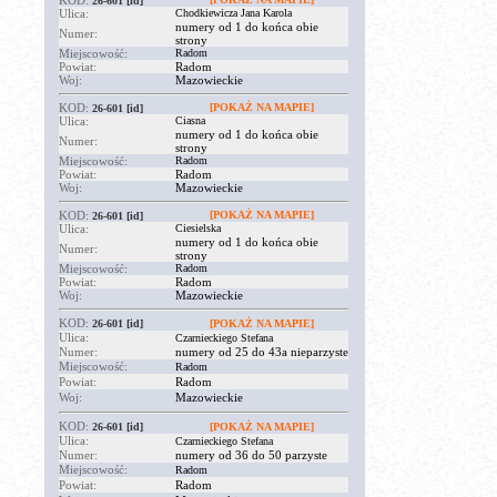
KOD:
26-601
[id]
Ulica:
Chodkiewicza Jana Karola
numery od 1 do końca obie
Numer:
strony
Miejscowość:
Radom
Powiat:
Radom
Woj:
Mazowieckie
KOD:
[POKAŻ NA MAPIE]
26-601
[id]
Ulica:
Ciasna
numery od 1 do końca obie
Numer:
strony
Miejscowość:
Radom
Powiat:
Radom
Woj:
Mazowieckie
KOD:
[POKAŻ NA MAPIE]
26-601
[id]
Ulica:
Ciesielska
numery od 1 do końca obie
Numer:
strony
Miejscowość:
Radom
Powiat:
Radom
Woj:
Mazowieckie
KOD:
26-601
[id]
[POKAŻ NA MAPIE]
Ulica:
Czarnieckiego Stefana
Numer:
numery od 25 do 43a nieparzyste
Miejscowość:
Radom
Powiat:
Radom
Woj:
Mazowieckie
KOD:
26-601
[id]
[POKAŻ NA MAPIE]
Ulica:
Czarnieckiego Stefana
Numer:
numery od 36 do 50 parzyste
Miejscowość:
Radom
Powiat:
Radom