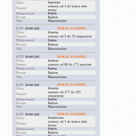
Ulica:
Kapturska
numery od 1 do końca obie
Numer:
strony
Miejscowość:
Radom
Powiat:
Radom
Woj:
Mazowieckie
KOD:
26-601
[id]
[POKAŻ NA MAPIE]
Ulica:
Kielecka
Numer:
numery od 5 do 33 nieparzyste
Miejscowość:
Radom
Powiat:
Radom
Woj:
Mazowieckie
KOD:
26-601
[id]
[POKAŻ NA MAPIE]
Ulica:
Kielecka
Numer:
numery od 80 do 172 parzyste
Miejscowość:
Radom
Powiat:
Radom
Woj:
Mazowieckie
KOD:
[POKAŻ NA MAPIE]
26-601
[id]
Ulica:
Kielecka
numery od 177 do 195
Numer:
nieparzyste
Miejscowość:
Radom
Powiat:
Radom
Woj:
Mazowieckie
KOD:
[POKAŻ NA MAPIE]
26-601
[id]
Ulica:
Kierzkowska
numery od 1 do końca obie
Numer:
strony
Miejscowość:
Radom
Powiat:
Radom