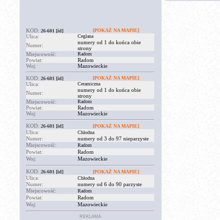
KOD:
[POKAŻ NA MAPIE]
26-601
[id]
Ulica:
Ceglana
numery od 1 do końca obie
Numer:
strony
Miejscowość:
Radom
Powiat:
Radom
Woj:
Mazowieckie
KOD:
[POKAŻ NA MAPIE]
26-601
[id]
Ulica:
Ceramiczna
numery od 1 do końca obie
Numer:
strony
Miejscowość:
Radom
Powiat:
Radom
Woj:
Mazowieckie
KOD:
26-601
[id]
[POKAŻ NA MAPIE]
Ulica:
Chłodna
Numer:
numery od 3 do 97 nieparzyste
Miejscowość:
Radom
Powiat:
Radom
Woj:
Mazowieckie
KOD:
26-601
[id]
[POKAŻ NA MAPIE]
Ulica:
Chłodna
Numer:
numery od 6 do 90 parzyste
Miejscowość:
Radom
Powiat:
Radom
Woj:
Mazowieckie
REKLAMA