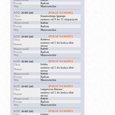
Miejscowość:
Powiat:
Radom
Woj:
Mazowieckie
KOD:
26-601
[id]
[POKAŻ NA MAPIE]
Ulica:
Kraszewskiego Ignacego
Numer:
numery od 9 do 11 nieparzyste
Miejscowość:
Radom
Powiat:
Radom
Woj:
Mazowieckie
KOD:
[POKAŻ NA MAPIE]
26-601
[id]
Ulica:
Kredowa
numery od 1 do końca obie
Numer:
strony
Miejscowość:
Radom
Powiat:
Radom
Woj:
Mazowieckie
KOD:
[POKAŻ NA MAPIE]
26-601
[id]
Ulica:
Krótka
numery od 1 do końca obie
Numer:
strony
Miejscowość:
Radom
Powiat:
Radom
Woj:
Mazowieckie
KOD:
[POKAŻ NA MAPIE]
26-601
[id]
Ulica:
Langiewicza Mariana
numery od 1 do końca obie
Numer:
strony
Miejscowość:
Radom
Powiat:
Radom
Woj:
Mazowieckie
KOD:
[POKAŻ NA MAPIE]
26-601
[id]
Ulica:
Lipowa