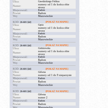
Ulica:
Gawdzickiego Feliksa
numery od 1 do końca obie
Numer:
strony
Miejscowość:
Radom
Powiat:
Radom
Woj:
Mazowieckie
KOD:
[POKAŻ NA MAPIE]
26-601
[id]
Ulica:
Gęsia
numery od 1 do końca obie
Numer:
strony
Miejscowość:
Radom
Powiat:
Radom
Woj:
Mazowieckie
KOD:
[POKAŻ NA MAPIE]
26-601
[id]
Ulica:
Gielniowska
numery od 1 do końca obie
Numer:
strony
Miejscowość:
Radom
Powiat:
Radom
Woj:
Mazowieckie
KOD:
26-601
[id]
[POKAŻ NA MAPIE]
Ulica:
Główna
Numer:
numery od 1 do 9 nieparzyste
Miejscowość:
Radom
Powiat:
Radom
Woj:
Mazowieckie
KOD:
26-601
[id]
[POKAŻ NA MAPIE]
Ulica:
Główna
Numer:
numer 2
Miejscowość:
Radom
Powiat:
Radom
Woj:
Mazowieckie