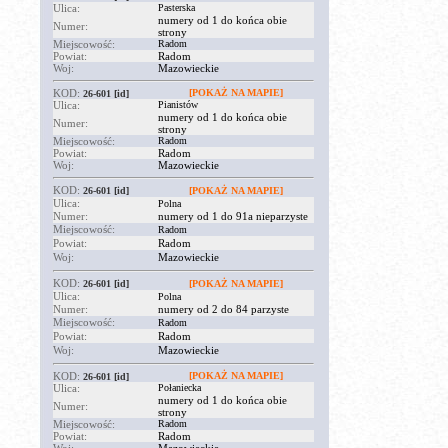
Ulica:
Pasterska
numery od 1 do końca obie
Numer:
strony
Miejscowość:
Radom
Powiat:
Radom
Woj:
Mazowieckie
KOD:
[POKAŻ NA MAPIE]
26-601
[id]
Ulica:
Pianistów
numery od 1 do końca obie
Numer:
strony
Miejscowość:
Radom
Powiat:
Radom
Woj:
Mazowieckie
KOD:
26-601
[id]
[POKAŻ NA MAPIE]
Ulica:
Polna
Numer:
numery od 1 do 91a nieparzyste
Miejscowość:
Radom
Powiat:
Radom
Woj:
Mazowieckie
KOD:
26-601
[id]
[POKAŻ NA MAPIE]
Ulica:
Polna
Numer:
numery od 2 do 84 parzyste
Miejscowość:
Radom
Powiat:
Radom
Woj:
Mazowieckie
KOD:
[POKAŻ NA MAPIE]
26-601
[id]
Ulica:
Połaniecka
numery od 1 do końca obie
Numer:
strony
Miejscowość:
Radom
Powiat:
Radom