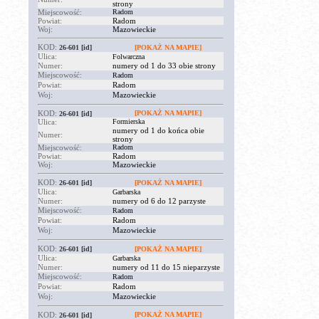
strony
Miejscowość:
Radom
Powiat:
Radom
Woj:
Mazowieckie
KOD:
26-601
[id]
[POKAŻ NA MAPIE]
Ulica:
Folwarczna
Numer:
numery od 1 do 33 obie strony
Miejscowość:
Radom
Powiat:
Radom
Woj:
Mazowieckie
KOD:
[POKAŻ NA MAPIE]
26-601
[id]
Ulica:
Formierska
numery od 1 do końca obie
Numer:
strony
Miejscowość:
Radom
Powiat:
Radom
Woj:
Mazowieckie
KOD:
26-601
[id]
[POKAŻ NA MAPIE]
Ulica:
Garbarska
Numer:
numery od 6 do 12 parzyste
Miejscowość:
Radom
Powiat:
Radom
Woj:
Mazowieckie
KOD:
26-601
[id]
[POKAŻ NA MAPIE]
Ulica:
Garbarska
Numer:
numery od 11 do 15 nieparzyste
Miejscowość:
Radom
Powiat:
Radom
Woj:
Mazowieckie
KOD:
[POKAŻ NA MAPIE]
26-601
[id]