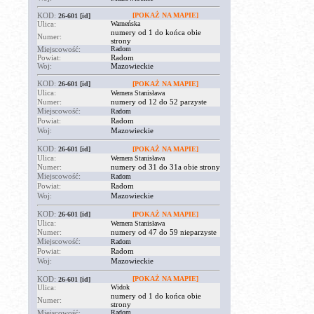
KOD:
[POKAŻ NA MAPIE]
26-601
[id]
Ulica:
Warneńska
numery od 1 do końca obie
Numer:
strony
Miejscowość:
Radom
Powiat:
Radom
Woj:
Mazowieckie
KOD:
26-601
[id]
[POKAŻ NA MAPIE]
Ulica:
Wernera Stanisława
Numer:
numery od 12 do 52 parzyste
Miejscowość:
Radom
Powiat:
Radom
Woj:
Mazowieckie
KOD:
26-601
[id]
[POKAŻ NA MAPIE]
Ulica:
Wernera Stanisława
Numer:
numery od 31 do 31a obie strony
Miejscowość:
Radom
Powiat:
Radom
Woj:
Mazowieckie
KOD:
26-601
[id]
[POKAŻ NA MAPIE]
Ulica:
Wernera Stanisława
Numer:
numery od 47 do 59 nieparzyste
Miejscowość:
Radom
Powiat:
Radom
Woj:
Mazowieckie
KOD:
[POKAŻ NA MAPIE]
26-601
[id]
Ulica:
Widok
numery od 1 do końca obie
Numer:
strony
Miejscowość:
Radom