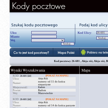
Kod Ulicy:
Ulica
Miasto
Woj.
Kod pocztowy 26-601 , Aleja róż, Aleja róż, B
Wyniki Wyszukiwania
Mapa
KOD:
[POKAŻ NA MAPIE]
26-601
[id]
Ulica:
Aleja Róż
numery od 11 do końca
Numer:
nieparzyste
Miejscowość:
Radom
Powiat:
Radom
Woj:
Mazowieckie
KOD:
26-601
[id]
[POKAŻ NA MAPIE]
Ulica:
Aleja Róż
Numer:
numery od 14 do końca parzyste