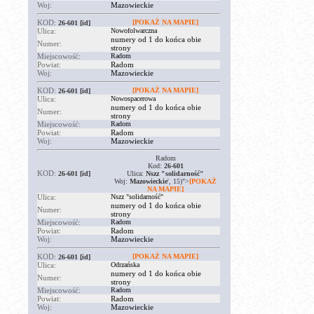
Woj:
Mazowieckie
KOD:
[POKAŻ NA MAPIE]
26-601
[id]
Ulica:
Nowofolwarczna
numery od 1 do końca obie
Numer:
strony
Miejscowość:
Radom
Powiat:
Radom
Woj:
Mazowieckie
KOD:
[POKAŻ NA MAPIE]
26-601
[id]
Ulica:
Nowospacerowa
numery od 1 do końca obie
Numer:
strony
Miejscowość:
Radom
Powiat:
Radom
Woj:
Mazowieckie
Radom
Kod:
26-601
KOD:
26-601
[id]
Ulica:
Nszz "solidarność"
Woj:
Mazowieckie
', 15)">
[POKAŻ
NA MAPIE]
Ulica:
Nszz "solidarność"
numery od 1 do końca obie
Numer:
strony
Miejscowość:
Radom
Powiat:
Radom
Woj:
Mazowieckie
KOD:
[POKAŻ NA MAPIE]
26-601
[id]
Ulica:
Odrzańska
numery od 1 do końca obie
Numer:
strony
Miejscowość:
Radom
Powiat:
Radom
Woj:
Mazowieckie