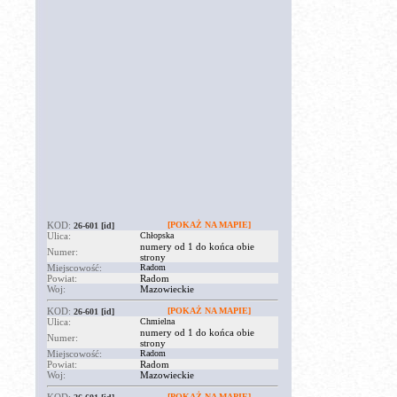
KOD:
[POKAŻ NA MAPIE]
26-601
[id]
Ulica:
Chłopska
numery od 1 do końca obie
Numer:
strony
Miejscowość:
Radom
Powiat:
Radom
Woj:
Mazowieckie
KOD:
[POKAŻ NA MAPIE]
26-601
[id]
Ulica:
Chmielna
numery od 1 do końca obie
Numer:
strony
Miejscowość:
Radom
Powiat:
Radom
Woj:
Mazowieckie
[POKAŻ NA MAPIE]