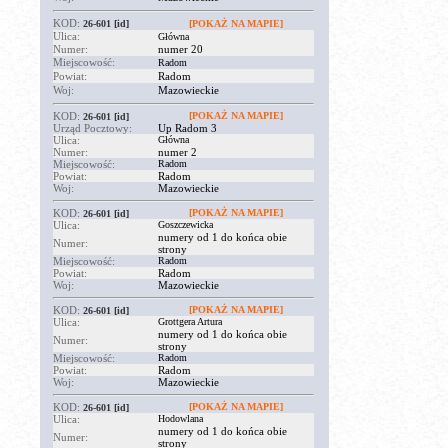
KOD:
26-601
[id]
[POKAŻ NA MAPIE]
Ulica:
Główna
Numer:
numer 20
Miejscowość:
Radom
Powiat:
Radom
Woj:
Mazowieckie
KOD:
[POKAŻ NA MAPIE]
26-601
[id]
Urząd Pocztowy:
Up Radom 3
Ulica:
Główna
Numer:
numer 2
Miejscowość:
Radom
Powiat:
Radom
Woj:
Mazowieckie
KOD:
[POKAŻ NA MAPIE]
26-601
[id]
Ulica:
Goszczewicka
numery od 1 do końca obie
Numer:
strony
Miejscowość:
Radom
Powiat:
Radom
Woj:
Mazowieckie
KOD:
[POKAŻ NA MAPIE]
26-601
[id]
Ulica:
Grottgera Artura
numery od 1 do końca obie
Numer:
strony
Miejscowość:
Radom
Powiat:
Radom
Woj:
Mazowieckie
KOD:
[POKAŻ NA MAPIE]
26-601
[id]
Ulica:
Hodowlana
numery od 1 do końca obie
Numer:
strony