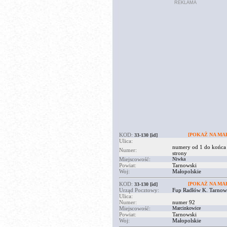
REKLAMA
KOD:
[POKAŻ NA MAP
33-130
[id]
Ulica:
numery od 1 do końca
Numer:
strony
Miejscowość:
Niwka
Powiat:
Tarnowski
Woj:
Małopolskie
KOD:
[POKAŻ NA MAP
33-130
[id]
Urząd Pocztowy:
Fup Radłów K. Tarnow
Ulica:
Numer:
numer 92
Miejscowość:
Marcinkowice
Powiat:
Tarnowski
Woj:
Małopolskie