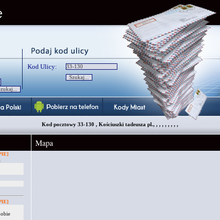
Kod Ulicy:
Kod pocztowy 33-130 , Kościuszki tadeusza pl., , , , , , , , ,
Mapa
IE]
a
IE]
 obie