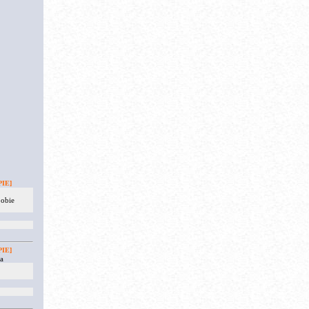
IE]
 obie
IE]
a