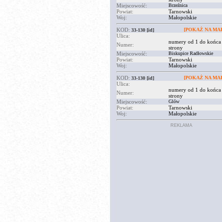
Miejscowość:
Brzeźnica
Powiat:
Tarnowski
Woj:
Małopolskie
KOD:
[POKAŻ NA MAP
33-130
[id]
Ulica:
numery od 1 do końca
Numer:
strony
Miejscowość:
Biskupice Radłowskie
Powiat:
Tarnowski
Woj:
Małopolskie
KOD:
[POKAŻ NA MAP
33-130
[id]
Ulica:
numery od 1 do końca
Numer:
strony
Miejscowość:
Glów
Powiat:
Tarnowski
Woj:
Małopolskie
REKLAMA