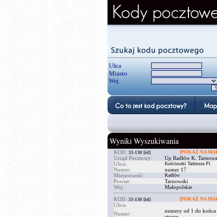
Ulica
Miasto
Woj.
Wyniki Wyszukiwania
KOD:
[POKAŻ NA MAP
33-130
[id]
Urząd Pocztowy:
Up Radłów K. Tarnow
Ulica:
Kościuszki Tadeusza Pl.
Numer:
numer 17
Miejscowość:
Radłów
Powiat:
Tarnowski
Woj:
Małopolskie
KOD:
[POKAŻ NA MAP
33-130
[id]
Ulica:
numery od 1 do końca
Numer:
strony