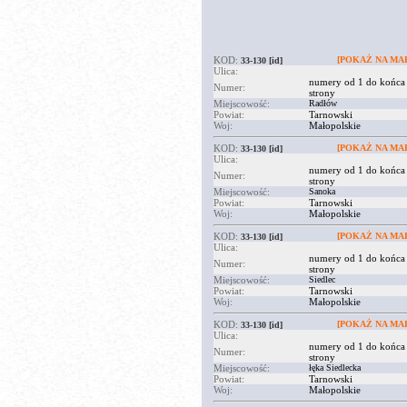
KOD:
[POKAŻ NA MAP
33-130
[id]
Ulica:
numery od 1 do końca
Numer:
strony
Miejscowość:
Radłów
Powiat:
Tarnowski
Woj:
Małopolskie
KOD:
[POKAŻ NA MAP
33-130
[id]
Ulica:
numery od 1 do końca
Numer:
strony
Miejscowość:
Sanoka
Powiat:
Tarnowski
Woj:
Małopolskie
KOD:
[POKAŻ NA MAP
33-130
[id]
Ulica:
numery od 1 do końca
Numer:
strony
Miejscowość:
Siedlec
Powiat:
Tarnowski
Woj:
Małopolskie
KOD:
[POKAŻ NA MAP
33-130
[id]
Ulica:
numery od 1 do końca
Numer:
strony
Miejscowość:
łęka Siedlecka
Powiat:
Tarnowski
Woj:
Małopolskie