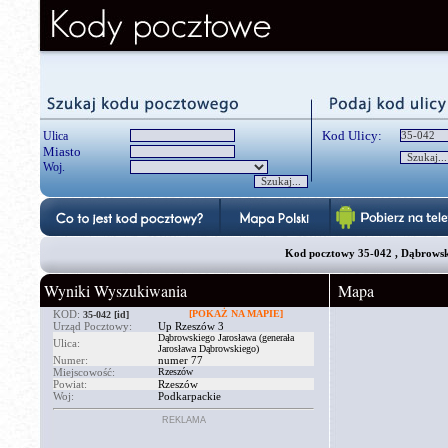
Kod Ulicy:
Ulica
Miasto
Woj.
Kod pocztowy 35-042 , Dąbrowski
Wyniki Wyszukiwania
Mapa
KOD:
[POKAŻ NA MAPIE]
35-042
[id]
Urząd Pocztowy:
Up Rzeszów 3
Dąbrowskiego Jarosława (generała
Ulica:
Jarosława Dąbrowskiego)
Numer:
numer 77
Miejscowość:
Rzeszów
Powiat:
Rzeszów
Woj:
Podkarpackie
REKLAMA