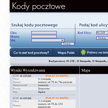
Kod Ulicy:
Ulica
Miasto
Woj.
Kod pocztowy 41-218 , 11 listopada, 11 listopada,
Wyniki Wyszukiwania
Mapa
KOD:
41-218
[id]
[POKAŻ NA MAPIE]
Ulica:
11 Listopada
Numer:
numery od 70 do 76a parzyste
Miejscowość:
Sosnowiec
Powiat:
Sosnowiec
Woj:
śląskie
KOD:
[POKAŻ NA MAPIE]
41-218
[id]
Ulica:
11 Listopada
numery od 79 do 133
Numer:
nieparzyste