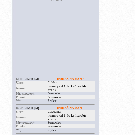
REKLAMA
KOD:
[POKAŻ NA MAPIE]
41-218
[id]
Ulica:
Gołębia
numery od 1 do końca obie
Numer:
strony
Miejscowość:
Sosnowiec
Powiat:
Sosnowiec
Woj:
śląskie
KOD:
[POKAŻ NA MAPIE]
41-218
[id]
Ulica:
Gorzowska
numery od 1 do końca obie
Numer:
strony
Miejscowość:
Sosnowiec
Powiat:
Sosnowiec
Woj:
śląskie