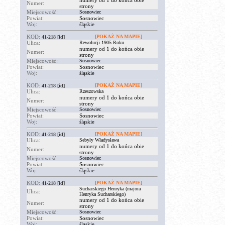
numery od 1 do końca obie
Numer:
strony
Miejscowość:
Sosnowiec
Powiat:
Sosnowiec
Woj:
śląskie
KOD:
[POKAŻ NA MAPIE]
41-218
[id]
Ulica:
Rewolucji 1905 Roku
numery od 1 do końca obie
Numer:
strony
Miejscowość:
Sosnowiec
Powiat:
Sosnowiec
Woj:
śląskie
KOD:
[POKAŻ NA MAPIE]
41-218
[id]
Ulica:
Rzeszowska
numery od 1 do końca obie
Numer:
strony
Miejscowość:
Sosnowiec
Powiat:
Sosnowiec
Woj:
śląskie
KOD:
[POKAŻ NA MAPIE]
41-218
[id]
Ulica:
Sebyły Władysława
numery od 1 do końca obie
Numer:
strony
Miejscowość:
Sosnowiec
Powiat:
Sosnowiec
Woj:
śląskie
KOD:
[POKAŻ NA MAPIE]
41-218
[id]
Sucharskiego Henryka (majora
Ulica:
Henryka Sucharskiego)
numery od 1 do końca obie
Numer:
strony
Miejscowość:
Sosnowiec
Powiat:
Sosnowiec
Woj:
śląskie