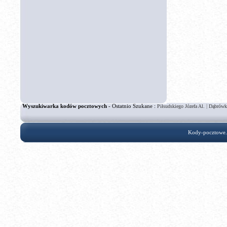
Wyszukiwarka kodów pocztowych
- Ostatnio Szukane :
|
Piłsudskiego Józefa Al.
Dąbrówk
Kody-pocztowe.