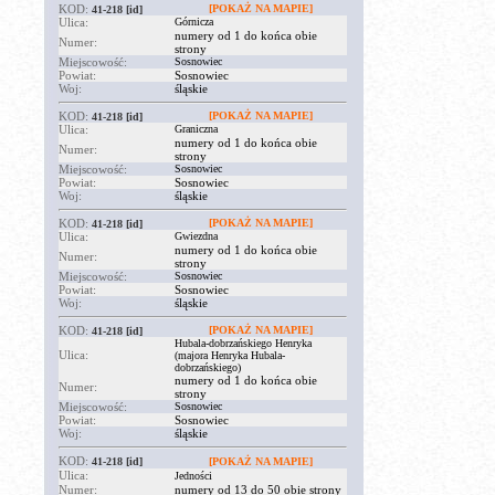
KOD:
[POKAŻ NA MAPIE]
41-218
[id]
Ulica:
Górnicza
numery od 1 do końca obie
Numer:
strony
Miejscowość:
Sosnowiec
Powiat:
Sosnowiec
Woj:
śląskie
KOD:
[POKAŻ NA MAPIE]
41-218
[id]
Ulica:
Graniczna
numery od 1 do końca obie
Numer:
strony
Miejscowość:
Sosnowiec
Powiat:
Sosnowiec
Woj:
śląskie
KOD:
[POKAŻ NA MAPIE]
41-218
[id]
Ulica:
Gwiezdna
numery od 1 do końca obie
Numer:
strony
Miejscowość:
Sosnowiec
Powiat:
Sosnowiec
Woj:
śląskie
KOD:
[POKAŻ NA MAPIE]
41-218
[id]
Hubala-dobrzańskiego Henryka
Ulica:
(majora Henryka Hubala-
dobrzańskiego)
numery od 1 do końca obie
Numer:
strony
Miejscowość:
Sosnowiec
Powiat:
Sosnowiec
Woj:
śląskie
KOD:
41-218
[id]
[POKAŻ NA MAPIE]
Ulica:
Jedności
Numer:
numery od 13 do 50 obie strony