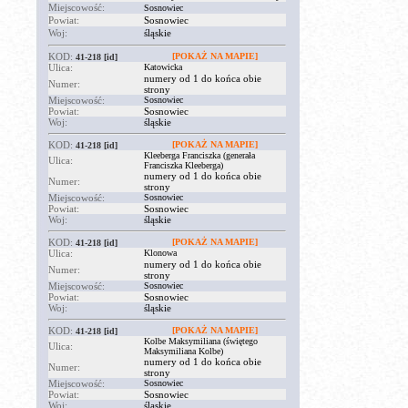
Miejscowość:
Sosnowiec
Powiat:
Sosnowiec
Woj:
śląskie
KOD:
[POKAŻ NA MAPIE]
41-218
[id]
Ulica:
Katowicka
numery od 1 do końca obie
Numer:
strony
Miejscowość:
Sosnowiec
Powiat:
Sosnowiec
Woj:
śląskie
KOD:
[POKAŻ NA MAPIE]
41-218
[id]
Kleeberga Franciszka (generała
Ulica:
Franciszka Kleeberga)
numery od 1 do końca obie
Numer:
strony
Miejscowość:
Sosnowiec
Powiat:
Sosnowiec
Woj:
śląskie
KOD:
[POKAŻ NA MAPIE]
41-218
[id]
Ulica:
Klonowa
numery od 1 do końca obie
Numer:
strony
Miejscowość:
Sosnowiec
Powiat:
Sosnowiec
Woj:
śląskie
KOD:
[POKAŻ NA MAPIE]
41-218
[id]
Kolbe Maksymiliana (świętego
Ulica:
Maksymiliana Kolbe)
numery od 1 do końca obie
Numer:
strony
Miejscowość:
Sosnowiec
Powiat:
Sosnowiec
Woj:
śląskie