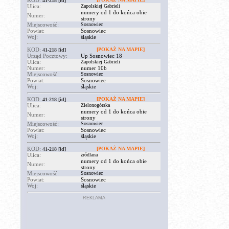
KOD:
41-218
[id]
Ulica:
Zapolskiej Gabrieli
numery od 1 do końca obie
Numer:
strony
Miejscowość:
Sosnowiec
Powiat:
Sosnowiec
Woj:
śląskie
KOD:
[POKAŻ NA MAPIE]
41-218
[id]
Urząd Pocztowy:
Up Sosnowiec 18
Ulica:
Zapolskiej Gabrieli
Numer:
numer 10b
Miejscowość:
Sosnowiec
Powiat:
Sosnowiec
Woj:
śląskie
KOD:
[POKAŻ NA MAPIE]
41-218
[id]
Ulica:
Zielonogórska
numery od 1 do końca obie
Numer:
strony
Miejscowość:
Sosnowiec
Powiat:
Sosnowiec
Woj:
śląskie
KOD:
[POKAŻ NA MAPIE]
41-218
[id]
Ulica:
żródlana
numery od 1 do końca obie
Numer:
strony
Miejscowość:
Sosnowiec
Powiat:
Sosnowiec
Woj:
śląskie
REKLAMA