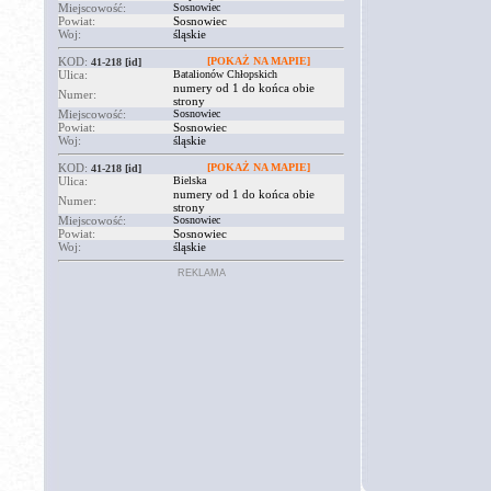
Miejscowość:
Sosnowiec
Powiat:
Sosnowiec
Woj:
śląskie
KOD:
[POKAŻ NA MAPIE]
41-218
[id]
Ulica:
Batalionów Chłopskich
numery od 1 do końca obie
Numer:
strony
Miejscowość:
Sosnowiec
Powiat:
Sosnowiec
Woj:
śląskie
KOD:
[POKAŻ NA MAPIE]
41-218
[id]
Ulica:
Bielska
numery od 1 do końca obie
Numer:
strony
Miejscowość:
Sosnowiec
Powiat:
Sosnowiec
Woj:
śląskie
REKLAMA