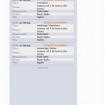
KOD:
41-700
[id]
Ulica:
Zwycięstwa
numery od 1 do końca obie
Numer:
strony
Miejscowość:
Ruda śląska
Powiat:
Ruda śląska
Woj:
śląskie
KOD:
[POKAŻ NA MAPIE]
41-700
[id]
Ulica:
żeleńskiego Władysława
numery od 1 do końca obie
Numer:
strony
Miejscowość:
Ruda śląska
Powiat:
Ruda śląska
Woj:
śląskie
KOD:
[POKAŻ NA MAPIE]
41-700
[id]
Ulica:
żeromskiego Stefana
numery od 1 do końca obie
Numer:
strony
Miejscowość:
Ruda śląska
Powiat:
Ruda śląska
Woj:
śląskie
REKLAMA