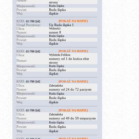
Numer:
strony
Miejscowość:
Ruda śląska
Powiat:
Ruda śląska
Woj:
śląskie
KOD:
[POKAŻ NA MAPIE]
41-700
[id]
Urząd Pocztowy:
Up Ruda śląska 1
Ulica:
Wolności
Numer:
numer 8
Miejscowość:
Ruda śląska
Powiat:
Ruda śląska
Woj:
śląskie
KOD:
[POKAŻ NA MAPIE]
41-700
[id]
Ulica:
Wyleżoła Feliksa
numery od 1 do końca obie
Numer:
strony
Miejscowość:
Ruda śląska
Powiat:
Ruda śląska
Woj:
śląskie
KOD:
41-700
[id]
[POKAŻ NA MAPIE]
Ulica:
Zabrzańska
Numer:
numery od 24 do 72 parzyste
Miejscowość:
Ruda śląska
Powiat:
Ruda śląska
Woj:
śląskie
KOD:
41-700
[id]
[POKAŻ NA MAPIE]
Ulica:
Zabrzańska
Numer:
numery od 49 do 59 nieparzyste
Miejscowość:
Ruda śląska
Powiat:
Ruda śląska
Woj:
śląskie
[POKAŻ NA MAPIE]