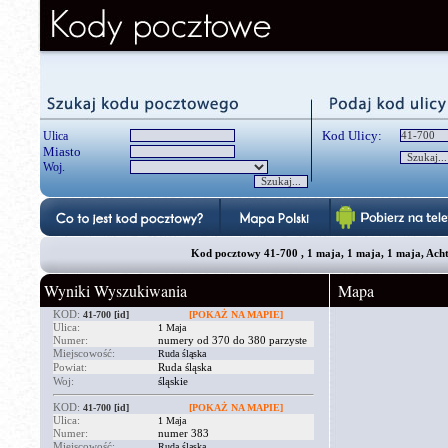
Kod Ulicy:
Ulica
Miasto
Woj.
Kod pocztowy 41-700 , 1 maja, 1 maja, 1 maja, Acht
Wyniki Wyszukiwania
Mapa
KOD:
41-700
[id]
[POKAŻ NA MAPIE]
Ulica:
1 Maja
Numer:
numery od 370 do 380 parzyste
Miejscowość:
Ruda śląska
Powiat:
Ruda śląska
Woj:
śląskie
KOD:
41-700
[id]
[POKAŻ NA MAPIE]
Ulica:
1 Maja
Numer:
numer 383
Miejscowość:
Ruda śląska