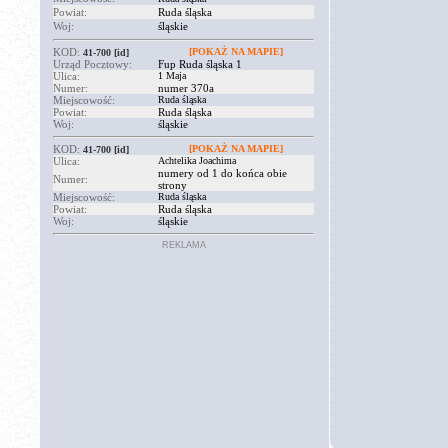
Powiat:
Ruda śląska
Woj:
śląskie
KOD:
[POKAŻ NA MAPIE]
41-700
[id]
Urząd Pocztowy:
Fup Ruda śląska 1
Ulica:
1 Maja
Numer:
numer 370a
Miejscowość:
Ruda śląska
Powiat:
Ruda śląska
Woj:
śląskie
KOD:
[POKAŻ NA MAPIE]
41-700
[id]
Ulica:
Achtelika Joachima
numery od 1 do końca obie
Numer:
strony
Miejscowość:
Ruda śląska
Powiat:
Ruda śląska
Woj:
śląskie
REKLAMA