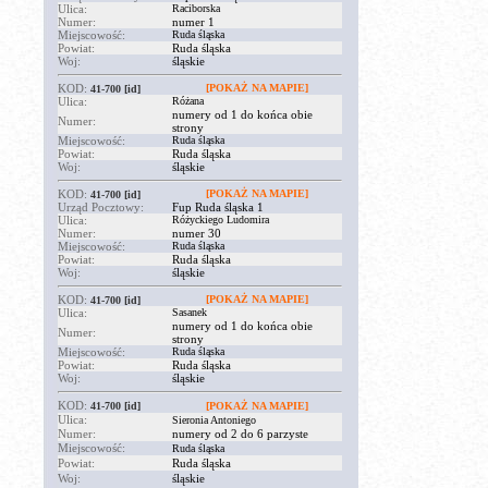
Ulica:
Raciborska
Numer:
numer 1
Miejscowość:
Ruda śląska
Powiat:
Ruda śląska
Woj:
śląskie
KOD:
[POKAŻ NA MAPIE]
41-700
[id]
Ulica:
Różana
numery od 1 do końca obie
Numer:
strony
Miejscowość:
Ruda śląska
Powiat:
Ruda śląska
Woj:
śląskie
KOD:
[POKAŻ NA MAPIE]
41-700
[id]
Urząd Pocztowy:
Fup Ruda śląska 1
Ulica:
Różyckiego Ludomira
Numer:
numer 30
Miejscowość:
Ruda śląska
Powiat:
Ruda śląska
Woj:
śląskie
KOD:
[POKAŻ NA MAPIE]
41-700
[id]
Ulica:
Sasanek
numery od 1 do końca obie
Numer:
strony
Miejscowość:
Ruda śląska
Powiat:
Ruda śląska
Woj:
śląskie
KOD:
41-700
[id]
[POKAŻ NA MAPIE]
Ulica:
Sieronia Antoniego
Numer:
numery od 2 do 6 parzyste
Miejscowość:
Ruda śląska
Powiat:
Ruda śląska
Woj:
śląskie