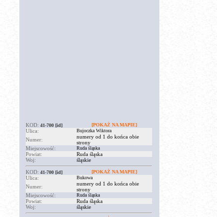
KOD:
[POKAŻ NA MAPIE]
41-700
[id]
Ulica:
Bujoczka Wiktora
numery od 1 do końca obie
Numer:
strony
Miejscowość:
Ruda śląska
Powiat:
Ruda śląska
Woj:
śląskie
KOD:
[POKAŻ NA MAPIE]
41-700
[id]
Ulica:
Bukowa
numery od 1 do końca obie
Numer:
strony
Miejscowość:
Ruda śląska
Powiat:
Ruda śląska
Woj:
śląskie