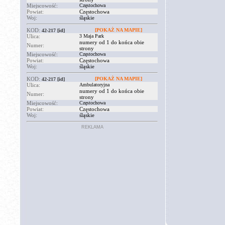
Miejscowość:
Częstochowa
Powiat:
Częstochowa
Woj:
śląskie
KOD:
[POKAŻ NA MAPIE]
42-217
[id]
Ulica:
3 Maja Park
numery od 1 do końca obie
Numer:
strony
Miejscowość:
Częstochowa
Powiat:
Częstochowa
Woj:
śląskie
KOD:
[POKAŻ NA MAPIE]
42-217
[id]
Ulica:
Ambulatoryjna
numery od 1 do końca obie
Numer:
strony
Miejscowość:
Częstochowa
Powiat:
Częstochowa
Woj:
śląskie
REKLAMA