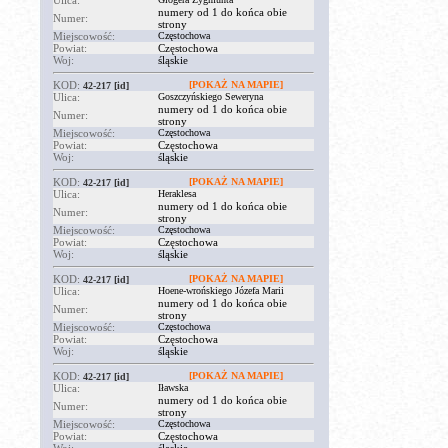
Ulica:
numery od 1 do końca obie
Numer:
strony
Miejscowość:
Częstochowa
Powiat:
Częstochowa
Woj:
śląskie
KOD:
[POKAŻ NA MAPIE]
42-217
[id]
Ulica:
Goszczyńskiego Seweryna
numery od 1 do końca obie
Numer:
strony
Miejscowość:
Częstochowa
Powiat:
Częstochowa
Woj:
śląskie
KOD:
[POKAŻ NA MAPIE]
42-217
[id]
Ulica:
Heraklesa
numery od 1 do końca obie
Numer:
strony
Miejscowość:
Częstochowa
Powiat:
Częstochowa
Woj:
śląskie
KOD:
[POKAŻ NA MAPIE]
42-217
[id]
Ulica:
Hoene-wrońskiego Józefa Marii
numery od 1 do końca obie
Numer:
strony
Miejscowość:
Częstochowa
Powiat:
Częstochowa
Woj:
śląskie
KOD:
[POKAŻ NA MAPIE]
42-217
[id]
Ulica:
Iławska
numery od 1 do końca obie
Numer:
strony
Miejscowość:
Częstochowa
Powiat:
Częstochowa