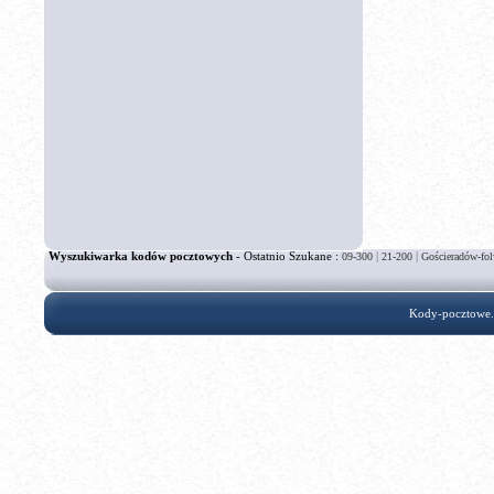
Wyszukiwarka kodów pocztowych
- Ostatnio Szukane :
|
|
09-300
21-200
Gościeradów-fo
Kody-pocztowe.