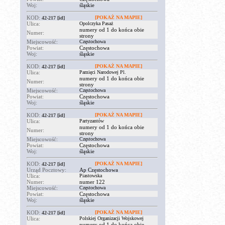
Woj:
śląskie
KOD:
[POKAŻ NA MAPIE]
42-217
[id]
Ulica:
Opolczyka Pasaż
numery od 1 do końca obie
Numer:
strony
Miejscowość:
Częstochowa
Powiat:
Częstochowa
Woj:
śląskie
KOD:
[POKAŻ NA MAPIE]
42-217
[id]
Ulica:
Pamięci Narodowej Pl.
numery od 1 do końca obie
Numer:
strony
Miejscowość:
Częstochowa
Powiat:
Częstochowa
Woj:
śląskie
KOD:
[POKAŻ NA MAPIE]
42-217
[id]
Ulica:
Partyzantów
numery od 1 do końca obie
Numer:
strony
Miejscowość:
Częstochowa
Powiat:
Częstochowa
Woj:
śląskie
KOD:
[POKAŻ NA MAPIE]
42-217
[id]
Urząd Pocztowy:
Ap Częstochowa
Ulica:
Piastowska
Numer:
numer 122
Miejscowość:
Częstochowa
Powiat:
Częstochowa
Woj:
śląskie
KOD:
[POKAŻ NA MAPIE]
42-217
[id]
Ulica:
Polskiej Organizacji Wojskowej
numery od 1 do końca obie