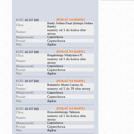
KOD:
[POKAŻ NA MAPIE]
42-217
[id]
Bareły Stefana Pasaż (biskupa Stefana
Ulica:
Bareły)
numery od 1 do końca obie
Numer:
strony
Miejscowość:
Częstochowa
Powiat:
Częstochowa
Woj:
śląskie
KOD:
[POKAŻ NA MAPIE]
42-217
[id]
Ulica:
Biegańskiego Władysława Pl.
numery od 1 do końca obie
Numer:
strony
Miejscowość:
Częstochowa
Powiat:
Częstochowa
Woj:
śląskie
KOD:
42-217
[id]
[POKAŻ NA MAPIE]
Ulica:
Bohaterów Monte Cassino Al.
Numer:
numery od 1 do 39 obie strony
Miejscowość:
Częstochowa
Powiat:
Częstochowa
Woj:
śląskie
KOD:
[POKAŻ NA MAPIE]
42-217
[id]
Ulica:
Boya-żeleńskiego Tadeusza
numery od 1 do końca obie
Numer:
strony
Miejscowość:
Częstochowa
Powiat:
Częstochowa
Woj:
śląskie