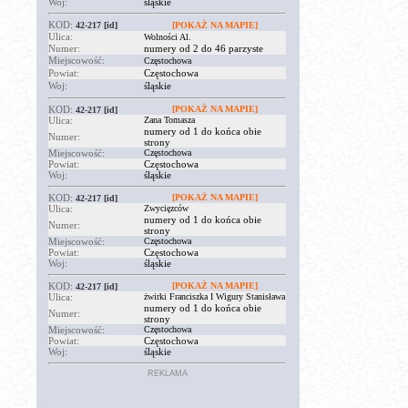
Woj:
śląskie
KOD:
42-217
[id]
[POKAŻ NA MAPIE]
Ulica:
Wolności Al.
Numer:
numery od 2 do 46 parzyste
Miejscowość:
Częstochowa
Powiat:
Częstochowa
Woj:
śląskie
KOD:
[POKAŻ NA MAPIE]
42-217
[id]
Ulica:
Zana Tomasza
numery od 1 do końca obie
Numer:
strony
Miejscowość:
Częstochowa
Powiat:
Częstochowa
Woj:
śląskie
KOD:
[POKAŻ NA MAPIE]
42-217
[id]
Ulica:
Zwycięzców
numery od 1 do końca obie
Numer:
strony
Miejscowość:
Częstochowa
Powiat:
Częstochowa
Woj:
śląskie
KOD:
[POKAŻ NA MAPIE]
42-217
[id]
Ulica:
żwirki Franciszka I Wigury Stanisława
numery od 1 do końca obie
Numer:
strony
Miejscowość:
Częstochowa
Powiat:
Częstochowa
Woj:
śląskie
REKLAMA