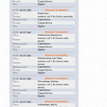
Powiat:
Częstochowa
Woj:
śląskie
KOD:
42-217
[id]
[POKAŻ NA MAPIE]
Ulica:
Racławicka
Numer:
numery od 4 do końca parzyste
Miejscowość:
Częstochowa
Powiat:
Częstochowa
Woj:
śląskie
KOD:
[POKAŻ NA MAPIE]
42-217
[id]
Ulica:
Sienkiewicza Henryka Al.
numery od 1 do końca obie
Numer:
strony
Miejscowość:
Częstochowa
Powiat:
Częstochowa
Woj:
śląskie
KOD:
[POKAŻ NA MAPIE]
42-217
[id]
Ulica:
Skłodowskiej-curie Marii
numery od 1 do końca obie
Numer:
strony
Miejscowość:
Częstochowa
Powiat:
Częstochowa
Woj:
śląskie
KOD:
[POKAŻ NA MAPIE]
42-217
[id]
Ulica:
Słowackiego Juliusza
numery od 1 do końca obie
Numer:
strony
Miejscowość:
Częstochowa
Powiat:
Częstochowa
Woj:
śląskie
KOD:
[POKAŻ NA MAPIE]
42-217
[id]
Ulica:
Sobieskiego Jana Iii