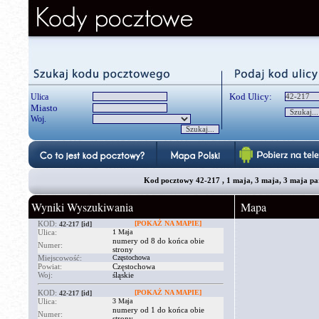
Kod Ulicy:
Ulica
Miasto
Woj.
Kod pocztowy 42-217 , 1 maja, 3 maja, 3 maja park
Wyniki Wyszukiwania
Mapa
KOD:
[POKAŻ NA MAPIE]
42-217
[id]
Ulica:
1 Maja
numery od 8 do końca obie
Numer:
strony
Miejscowość:
Częstochowa
Powiat:
Częstochowa
Woj:
śląskie
KOD:
[POKAŻ NA MAPIE]
42-217
[id]
Ulica:
3 Maja
numery od 1 do końca obie
Numer:
strony