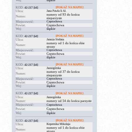
Woj:
śląskie
KOD:
[POKAŻ NA MAPIE]
42-217
[id]
Ulica:
Jana Pawła Ii Al.
numery od 93 do końca
Numer:
nieparzyste
Miejscowość:
Częstochowa
Powiat:
Częstochowa
Woj:
śląskie
KOD:
[POKAŻ NA MAPIE]
42-217
[id]
Ulica:
Jaracza Stefana
numery od 1 do końca obie
Numer:
strony
Miejscowość:
Częstochowa
Powiat:
Częstochowa
Woj:
śląskie
KOD:
[POKAŻ NA MAPIE]
42-217
[id]
Ulica:
Jasnogórska
numery od 37 do końca
Numer:
nieparzyste
Miejscowość:
Częstochowa
Powiat:
Częstochowa
Woj:
śląskie
KOD:
42-217
[id]
[POKAŻ NA MAPIE]
Ulica:
Jasnogórska
Numer:
numery od 54 do końca parzyste
Miejscowość:
Częstochowa
Powiat:
Częstochowa
Woj:
śląskie
KOD:
[POKAŻ NA MAPIE]
42-217
[id]
Ulica:
Kopernika Mikołaja
numery od 1 do końca obie
Numer:
strony