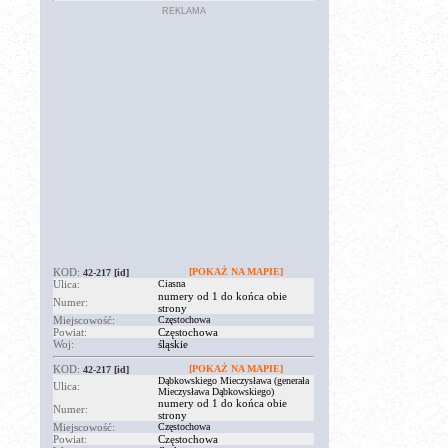
REKLAMA
KOD:
[POKAŻ NA MAPIE]
42-217
[id]
Ulica:
Ciasna
numery od 1 do końca obie
Numer:
strony
Miejscowość:
Częstochowa
Powiat:
Częstochowa
Woj:
śląskie
KOD:
[POKAŻ NA MAPIE]
42-217
[id]
Dąbkowskiego Mieczysława (generała
Ulica:
Mieczysława Dąbkowskiego)
numery od 1 do końca obie
Numer:
strony
Miejscowość:
Częstochowa
Powiat:
Częstochowa