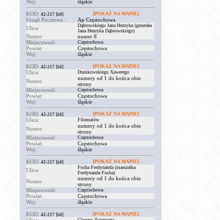
Woj:
śląskie
KOD:
[POKAŻ NA MAPIE]
42-217
[id]
Urząd Pocztowy:
Ap Częstochowa
Dąbrowskiego Jana Henryka (generała
Ulica:
Jana Henryka Dąbrowskiego)
Numer:
numer 8
Miejscowość:
Częstochowa
Powiat:
Częstochowa
Woj:
śląskie
KOD:
[POKAŻ NA MAPIE]
42-217
[id]
Ulica:
Dunikowskiego Xawerego
numery od 1 do końca obie
Numer:
strony
Miejscowość:
Częstochowa
Powiat:
Częstochowa
Woj:
śląskie
KOD:
[POKAŻ NA MAPIE]
42-217
[id]
Ulica:
Filomatów
numery od 1 do końca obie
Numer:
strony
Miejscowość:
Częstochowa
Powiat:
Częstochowa
Woj:
śląskie
KOD:
[POKAŻ NA MAPIE]
42-217
[id]
Focha Ferdynanda (marszałka
Ulica:
Ferdynanda Focha)
numery od 1 do końca obie
Numer:
strony
Miejscowość:
Częstochowa
Powiat:
Częstochowa
Woj:
śląskie
KOD:
[POKAŻ NA MAPIE]
42-217
[id]
Glogera Zygmunta