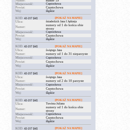
Numer:
numer 19
Miejscowość:
Częstochowa
Powiat:
Częstochowa
Woj:
śląskie
KOD:
[POKAŻ NA MAPIE]
42-217
[id]
Ulica:
śniadeckich Jana I Jędrzeja
numery od 1 do końca obie
Numer:
strony
Miejscowość:
Częstochowa
Powiat:
Częstochowa
Woj:
śląskie
KOD:
42-217
[id]
[POKAŻ NA MAPIE]
Ulica:
świętego Jana
Numer:
numery od 1 do 31 nieparzyste
Miejscowość:
Częstochowa
Powiat:
Częstochowa
Woj:
śląskie
KOD:
42-217
[id]
[POKAŻ NA MAPIE]
Ulica:
świętego Jana
Numer:
numery od 2 do 10 parzyste
Miejscowość:
Częstochowa
Powiat:
Częstochowa
Woj:
śląskie
KOD:
[POKAŻ NA MAPIE]
42-217
[id]
Ulica:
Tuwima Juliana
numery od 1 do końca obie
Numer:
strony
Miejscowość:
Częstochowa
Powiat:
Częstochowa
Woj:
śląskie
KOD:
[POKAŻ NA MAPIE]
42-217
[id]