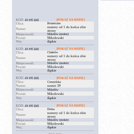
KOD:
[POKAŻ NA MAPIE]
43-195
[id]
Ulica:
Botaniczna
numery od 1 do końca obie
Numer:
strony
Miejscowość:
Mikołów (mokre)
Powiat:
Mikołowski
Woj:
śląskie
KOD:
[POKAŻ NA MAPIE]
43-195
[id]
Ulica:
Chabrów
numery od 1 do końca obie
Numer:
strony
Miejscowość:
Mikołów (mokre)
Powiat:
Mikołowski
Woj:
śląskie
KOD:
43-195
[id]
[POKAŻ NA MAPIE]
Ulica:
Cieszyńska
Numer:
numer 39
Miejscowość:
Mikołów
Powiat:
Mikołowski
Woj:
śląskie
KOD:
[POKAŻ NA MAPIE]
43-195
[id]
Ulica:
Dolna
numery od 1 do końca obie
Numer:
strony
Miejscowość:
Mikołów (mokre)
Powiat:
Mikołowski
Woj:
śląskie