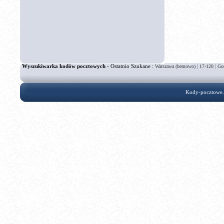
Wyszukiwarka kodów pocztowych
- Ostatnio Szukane :
|
|
Warszawa (bemowo)
17-120
Go
Kody-pocztowe.