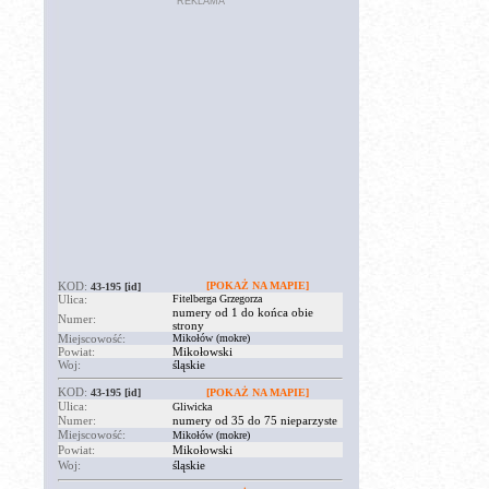
REKLAMA
KOD:
[POKAŻ NA MAPIE]
43-195
[id]
Ulica:
Fitelberga Grzegorza
numery od 1 do końca obie
Numer:
strony
Miejscowość:
Mikołów (mokre)
Powiat:
Mikołowski
Woj:
śląskie
KOD:
43-195
[id]
[POKAŻ NA MAPIE]
Ulica:
Gliwicka
Numer:
numery od 35 do 75 nieparzyste
Miejscowość:
Mikołów (mokre)
Powiat:
Mikołowski
Woj:
śląskie