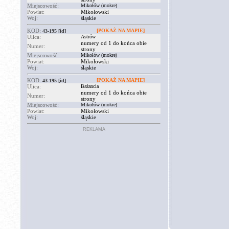
Miejscowość:
Mikołów (mokre)
Powiat:
Mikołowski
Woj:
śląskie
KOD:
[POKAŻ NA MAPIE]
43-195
[id]
Ulica:
Astrów
numery od 1 do końca obie
Numer:
strony
Miejscowość:
Mikołów (mokre)
Powiat:
Mikołowski
Woj:
śląskie
KOD:
[POKAŻ NA MAPIE]
43-195
[id]
Ulica:
Bażancia
numery od 1 do końca obie
Numer:
strony
Miejscowość:
Mikołów (mokre)
Powiat:
Mikołowski
Woj:
śląskie
REKLAMA