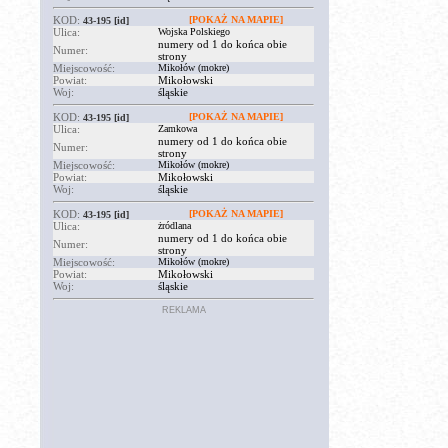
KOD:
[POKAŻ NA MAPIE]
43-195
[id]
Ulica:
Wojska Polskiego
numery od 1 do końca obie
Numer:
strony
Miejscowość:
Mikołów (mokre)
Powiat:
Mikołowski
Woj:
śląskie
KOD:
[POKAŻ NA MAPIE]
43-195
[id]
Ulica:
Zamkowa
numery od 1 do końca obie
Numer:
strony
Miejscowość:
Mikołów (mokre)
Powiat:
Mikołowski
Woj:
śląskie
KOD:
[POKAŻ NA MAPIE]
43-195
[id]
Ulica:
żródlana
numery od 1 do końca obie
Numer:
strony
Miejscowość:
Mikołów (mokre)
Powiat:
Mikołowski
Woj:
śląskie
REKLAMA