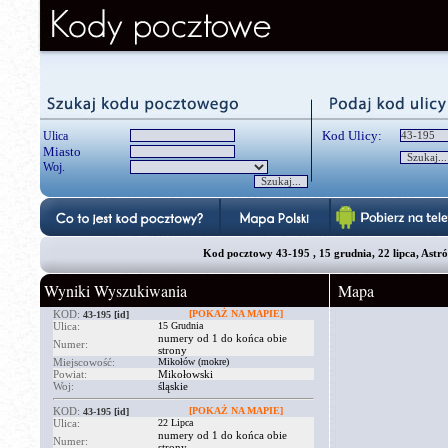
Kod Ulicy:
Ulica
Miasto
Woj.
Kod pocztowy 43-195 , 15 grudnia, 22 lipca, Astró
Wyniki Wyszukiwania
Mapa
KOD:
[POKAŻ NA MAPIE]
43-195
[id]
Ulica:
15 Grudnia
numery od 1 do końca obie
Numer:
strony
Miejscowość:
Mikołów (mokre)
Powiat:
Mikołowski
Woj:
śląskie
KOD:
[POKAŻ NA MAPIE]
43-195
[id]
Ulica:
22 Lipca
numery od 1 do końca obie
Numer:
strony