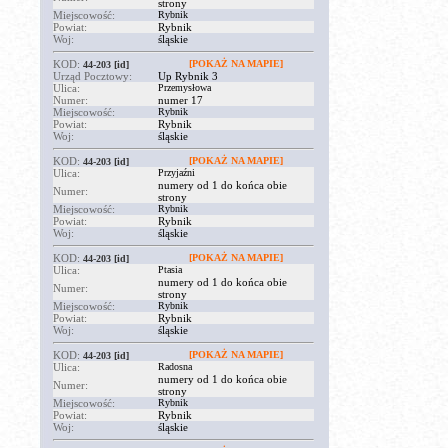
strony
Miejscowość:
Rybnik
Powiat:
Rybnik
Woj:
śląskie
KOD:
[POKAŻ NA MAPIE]
44-203
[id]
Urząd Pocztowy:
Up Rybnik 3
Ulica:
Przemysłowa
Numer:
numer 17
Miejscowość:
Rybnik
Powiat:
Rybnik
Woj:
śląskie
KOD:
[POKAŻ NA MAPIE]
44-203
[id]
Ulica:
Przyjaźni
numery od 1 do końca obie
Numer:
strony
Miejscowość:
Rybnik
Powiat:
Rybnik
Woj:
śląskie
KOD:
[POKAŻ NA MAPIE]
44-203
[id]
Ulica:
Ptasia
numery od 1 do końca obie
Numer:
strony
Miejscowość:
Rybnik
Powiat:
Rybnik
Woj:
śląskie
KOD:
[POKAŻ NA MAPIE]
44-203
[id]
Ulica:
Radosna
numery od 1 do końca obie
Numer:
strony
Miejscowość:
Rybnik
Powiat:
Rybnik
Woj:
śląskie