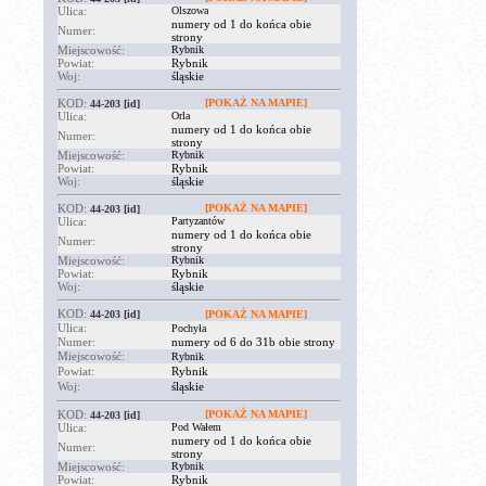
Ulica:
Olszowa
numery od 1 do końca obie
Numer:
strony
Miejscowość:
Rybnik
Powiat:
Rybnik
Woj:
śląskie
KOD:
[POKAŻ NA MAPIE]
44-203
[id]
Ulica:
Orla
numery od 1 do końca obie
Numer:
strony
Miejscowość:
Rybnik
Powiat:
Rybnik
Woj:
śląskie
KOD:
[POKAŻ NA MAPIE]
44-203
[id]
Ulica:
Partyzantów
numery od 1 do końca obie
Numer:
strony
Miejscowość:
Rybnik
Powiat:
Rybnik
Woj:
śląskie
KOD:
44-203
[id]
[POKAŻ NA MAPIE]
Ulica:
Pochyła
Numer:
numery od 6 do 31b obie strony
Miejscowość:
Rybnik
Powiat:
Rybnik
Woj:
śląskie
KOD:
[POKAŻ NA MAPIE]
44-203
[id]
Ulica:
Pod Wałem
numery od 1 do końca obie
Numer:
strony
Miejscowość:
Rybnik
Powiat:
Rybnik