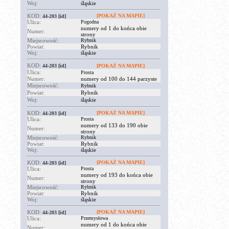
Woj:
śląskie
KOD:
[POKAŻ NA MAPIE]
44-203
[id]
Ulica:
Pogodna
numery od 1 do końca obie
Numer:
strony
Miejscowość:
Rybnik
Powiat:
Rybnik
Woj:
śląskie
KOD:
44-203
[id]
[POKAŻ NA MAPIE]
Ulica:
Prosta
Numer:
numery od 100 do 144 parzyste
Miejscowość:
Rybnik
Powiat:
Rybnik
Woj:
śląskie
KOD:
[POKAŻ NA MAPIE]
44-203
[id]
Ulica:
Prosta
numery od 133 do 190 obie
Numer:
strony
Miejscowość:
Rybnik
Powiat:
Rybnik
Woj:
śląskie
KOD:
[POKAŻ NA MAPIE]
44-203
[id]
Ulica:
Prosta
numery od 193 do końca obie
Numer:
strony
Miejscowość:
Rybnik
Powiat:
Rybnik
Woj:
śląskie
KOD:
[POKAŻ NA MAPIE]
44-203
[id]
Ulica:
Przemysłowa
numery od 1 do końca obie
Numer: