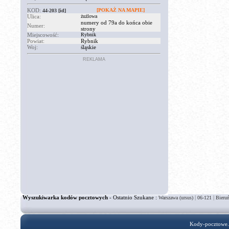
KOD:
[POKAŻ NA MAPIE]
44-203
[id]
Ulica:
żużlowa
numery od 79a do końca obie
Numer:
strony
Miejscowość:
Rybnik
Powiat:
Rybnik
Woj:
śląskie
REKLAMA
Wyszukiwarka kodów pocztowych
- Ostatnio Szukane :
|
|
Warszawa (ursus)
06-121
Bieruń
Kody-pocztowe.