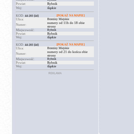
Powiat:
Rybnik
Woj:
śląskie
KOD:
[POKAŻ NA MAPIE]
44-203
[id]
Ulica:
Brzeziny Miejskie
numery od 11b do 18 obie
Numer:
strony
Miejscowość:
Rybnik
Powiat:
Rybnik
Woj:
śląskie
KOD:
[POKAŻ NA MAPIE]
44-203
[id]
Ulica:
Brzeziny Miejskie
numery od 21 do końca obie
Numer:
strony
Miejscowość:
Rybnik
Powiat:
Rybnik
Woj:
śląskie
REKLAMA