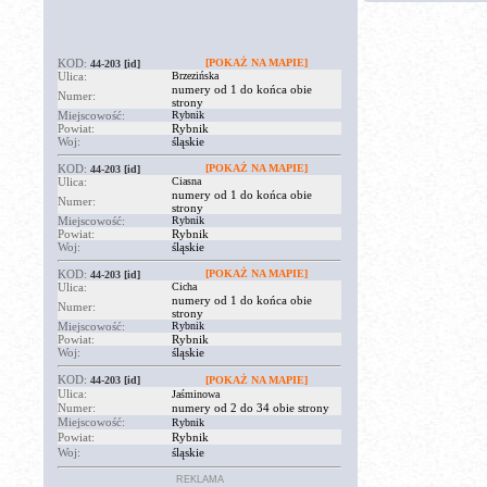
KOD:
[POKAŻ NA MAPIE]
44-203
[id]
Ulica:
Brzezińska
numery od 1 do końca obie
Numer:
strony
Miejscowość:
Rybnik
Powiat:
Rybnik
Woj:
śląskie
KOD:
[POKAŻ NA MAPIE]
44-203
[id]
Ulica:
Ciasna
numery od 1 do końca obie
Numer:
strony
Miejscowość:
Rybnik
Powiat:
Rybnik
Woj:
śląskie
KOD:
[POKAŻ NA MAPIE]
44-203
[id]
Ulica:
Cicha
numery od 1 do końca obie
Numer:
strony
Miejscowość:
Rybnik
Powiat:
Rybnik
Woj:
śląskie
KOD:
44-203
[id]
[POKAŻ NA MAPIE]
Ulica:
Jaśminowa
Numer:
numery od 2 do 34 obie strony
Miejscowość:
Rybnik
Powiat:
Rybnik
Woj:
śląskie
REKLAMA