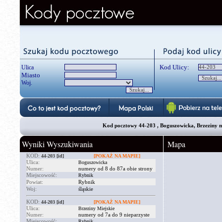
Kod Ulicy:
Ulica
Miasto
Woj.
Kod pocztowy 44-203 , Boguszowicka, Brzeziny miej
Wyniki Wyszukiwania
Mapa
KOD:
44-203
[id]
[POKAŻ NA MAPIE]
Ulica:
Boguszowicka
Numer:
numery od 8 do 87a obie strony
Miejscowość:
Rybnik
Powiat:
Rybnik
Woj:
śląskie
KOD:
44-203
[id]
[POKAŻ NA MAPIE]
Ulica:
Brzeziny Miejskie
Numer:
numery od 7a do 9 nieparzyste
Miejscowość:
Rybnik