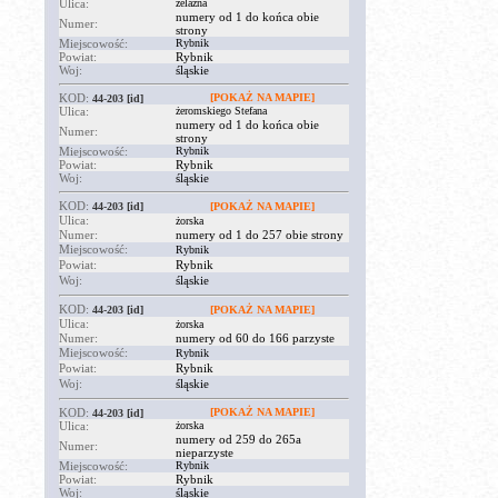
Ulica:
żelazna
numery od 1 do końca obie
Numer:
strony
Miejscowość:
Rybnik
Powiat:
Rybnik
Woj:
śląskie
KOD:
[POKAŻ NA MAPIE]
44-203
[id]
Ulica:
żeromskiego Stefana
numery od 1 do końca obie
Numer:
strony
Miejscowość:
Rybnik
Powiat:
Rybnik
Woj:
śląskie
KOD:
44-203
[id]
[POKAŻ NA MAPIE]
Ulica:
żorska
Numer:
numery od 1 do 257 obie strony
Miejscowość:
Rybnik
Powiat:
Rybnik
Woj:
śląskie
KOD:
44-203
[id]
[POKAŻ NA MAPIE]
Ulica:
żorska
Numer:
numery od 60 do 166 parzyste
Miejscowość:
Rybnik
Powiat:
Rybnik
Woj:
śląskie
KOD:
[POKAŻ NA MAPIE]
44-203
[id]
Ulica:
żorska
numery od 259 do 265a
Numer:
nieparzyste
Miejscowość:
Rybnik
Powiat:
Rybnik
Woj:
śląskie