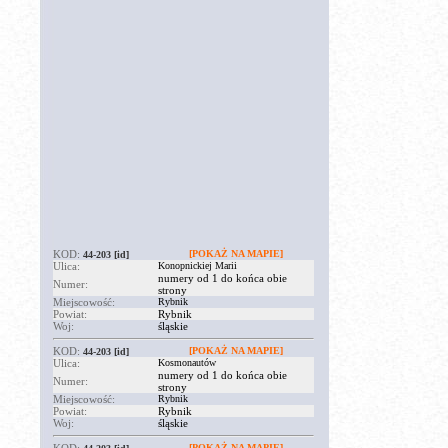
KOD:
[POKAŻ NA MAPIE]
44-203
[id]
Ulica:
Konopnickiej Marii
numery od 1 do końca obie
Numer:
strony
Miejscowość:
Rybnik
Powiat:
Rybnik
Woj:
śląskie
KOD:
[POKAŻ NA MAPIE]
44-203
[id]
Ulica:
Kosmonautów
numery od 1 do końca obie
Numer:
strony
Miejscowość:
Rybnik
Powiat:
Rybnik
Woj:
śląskie
[POKAŻ NA MAPIE]