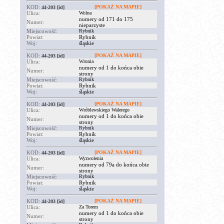
KOD:
[POKAŻ NA MAPIE]
44-203
[id]
Ulica:
Wolna
numery od 171 do 175
Numer:
nieparzyste
Miejscowość:
Rybnik
Powiat:
Rybnik
Woj:
śląskie
KOD:
[POKAŻ NA MAPIE]
44-203
[id]
Ulica:
Wronia
numery od 1 do końca obie
Numer:
strony
Miejscowość:
Rybnik
Powiat:
Rybnik
Woj:
śląskie
KOD:
[POKAŻ NA MAPIE]
44-203
[id]
Ulica:
Wróblewskiego Walerego
numery od 1 do końca obie
Numer:
strony
Miejscowość:
Rybnik
Powiat:
Rybnik
Woj:
śląskie
KOD:
[POKAŻ NA MAPIE]
44-203
[id]
Ulica:
Wyzwolenia
numery od 79a do końca obie
Numer:
strony
Miejscowość:
Rybnik
Powiat:
Rybnik
Woj:
śląskie
KOD:
[POKAŻ NA MAPIE]
44-203
[id]
Ulica:
Za Torem
numery od 1 do końca obie
Numer:
strony