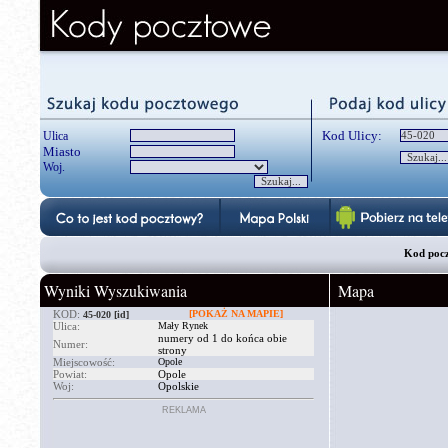
Kod Ulicy:
Ulica
Miasto
Woj.
Kod pocz
Wyniki Wyszukiwania
Mapa
KOD:
[POKAŻ NA MAPIE]
45-020
[id]
Ulica:
Mały Rynek
numery od 1 do końca obie
Numer:
strony
Miejscowość:
Opole
Powiat:
Opole
Woj:
Opolskie
REKLAMA