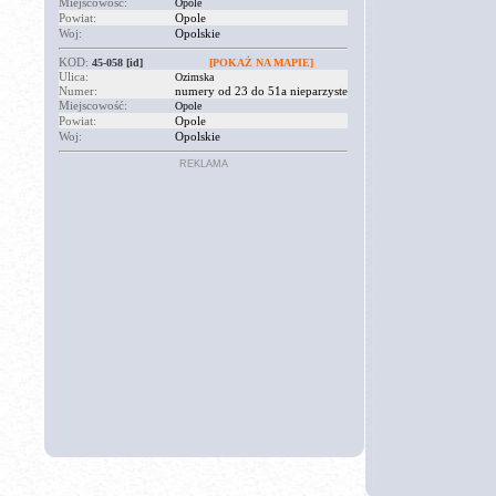
Miejscowość:
Opole
Powiat:
Opole
Woj:
Opolskie
KOD:
45-058
[id]
[POKAŻ NA MAPIE]
Ulica:
Ozimska
Numer:
numery od 23 do 51a nieparzyste
Miejscowość:
Opole
Powiat:
Opole
Woj:
Opolskie
REKLAMA