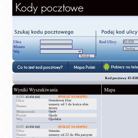
Kod Ulicy:
Ulica
Miasto
Woj.
Kod pocztowy 45-058 
Wyniki Wyszukiwania
Mapa
KOD:
[POKAŻ NA MAPIE]
45-058
[id]
Ulica:
Orzeszkowej Elizy
numery od 1 do końca obie
Numer:
strony
Miejscowość:
Opole
Powiat:
Opole
Woj:
Opolskie
KOD:
45-058
[id]
[POKAŻ NA MAPIE]
Ulica:
Ozimska
Numer:
numery od 22 do 46a parzyste