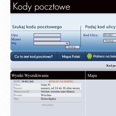
Kod Ulicy:
Ulica
Miasto
Woj.
Kod poc
Wyniki Wyszukiwania
Mapa
KOD:
50-062
[id]
[POKAŻ NA MAPIE]
Ulica:
Solny Pl.
Numer:
numery od 14 do 16 obie strony
Miejscowość:
Wrocław (wrocław-stare Miasto)
Powiat:
Wrocław
Woj:
Dolnośląskie
REKLAMA