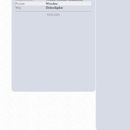
Powiat:
Wrocław
Woj:
Dolnośląskie
REKLAMA