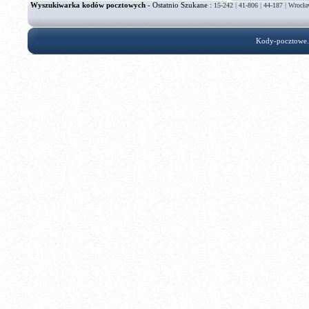
Wyszukiwarka kodów pocztowych
- Ostatnio Szukane :
|
|
|
15-242
41-806
44-187
Wrocła
Kody-pocztowe.