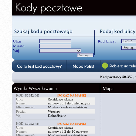
Kod Ulicy:
Ulica
Miasto
Woj.
Kod pocztowy 50-352 , 
Wyniki Wyszukiwania
Mapa
KOD:
50-352
[id]
[POKAŻ NA MAPIE]
Ulica:
Górnickiego łukasza
Numer:
numery od 1 do 5 nieparzyste
Miejscowość:
Wrocław (wrocław-śródmieście)
Powiat:
Wrocław
Woj:
Dolnośląskie
KOD:
50-352
[id]
[POKAŻ NA MAPIE]
Ulica:
Górnickiego łukasza
Numer:
numery od 2 do 10 parzyste
Miejscowość:
Wrocław (wrocław-śródmieście)