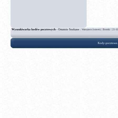
Wyszukiwarka kodów pocztowych
- Ostatnio Szukane :
|
|
Warszawa (wawer)
Bronki
21-1
Kody-pocztowe.