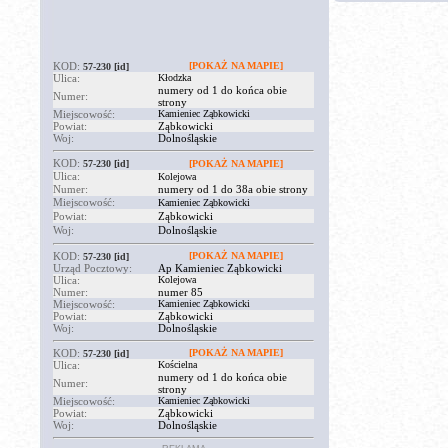
KOD:
[POKAŻ NA MAPIE]
57-230
[id]
Ulica:
Kłodzka
numery od 1 do końca obie
Numer:
strony
Miejscowość:
Kamieniec Ząbkowicki
Powiat:
Ząbkowicki
Woj:
Dolnośląskie
KOD:
57-230
[id]
[POKAŻ NA MAPIE]
Ulica:
Kolejowa
Numer:
numery od 1 do 38a obie strony
Miejscowość:
Kamieniec Ząbkowicki
Powiat:
Ząbkowicki
Woj:
Dolnośląskie
KOD:
[POKAŻ NA MAPIE]
57-230
[id]
Urząd Pocztowy:
Ap Kamieniec Ząbkowicki
Ulica:
Kolejowa
Numer:
numer 85
Miejscowość:
Kamieniec Ząbkowicki
Powiat:
Ząbkowicki
Woj:
Dolnośląskie
KOD:
[POKAŻ NA MAPIE]
57-230
[id]
Ulica:
Kościelna
numery od 1 do końca obie
Numer:
strony
Miejscowość:
Kamieniec Ząbkowicki
Powiat:
Ząbkowicki
Woj:
Dolnośląskie