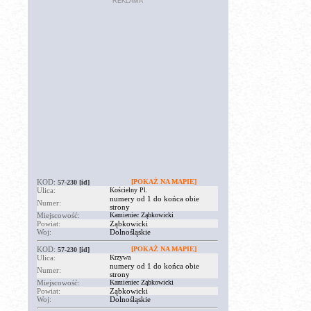
REKLAMA
KOD:
[POKAŻ NA MAPIE]
57-230
[id]
Ulica:
Kościelny Pl.
numery od 1 do końca obie
Numer:
strony
Miejscowość:
Kamieniec Ząbkowicki
Powiat:
Ząbkowicki
Woj:
Dolnośląskie
KOD:
[POKAŻ NA MAPIE]
57-230
[id]
Ulica:
Krzywa
numery od 1 do końca obie
Numer:
strony
Miejscowość:
Kamieniec Ząbkowicki
Powiat:
Ząbkowicki
Woj:
Dolnośląskie