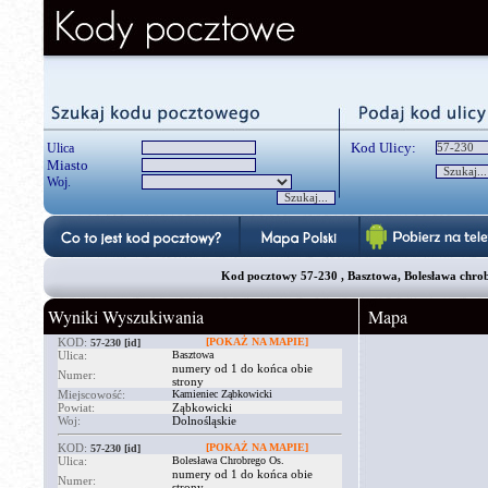
Kod Ulicy:
Ulica
Miasto
Woj.
Kod pocztowy 57-230 , Basztowa, Bolesława chrobr
Wyniki Wyszukiwania
Mapa
KOD:
[POKAŻ NA MAPIE]
57-230
[id]
Ulica:
Basztowa
numery od 1 do końca obie
Numer:
strony
Miejscowość:
Kamieniec Ząbkowicki
Powiat:
Ząbkowicki
Woj:
Dolnośląskie
KOD:
[POKAŻ NA MAPIE]
57-230
[id]
Ulica:
Bolesława Chrobrego Os.
numery od 1 do końca obie
Numer:
strony