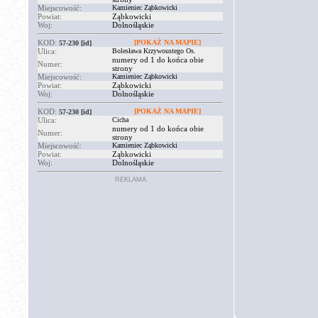
Miejscowość:
Kamieniec Ząbkowicki
Powiat:
Ząbkowicki
Woj:
Dolnośląskie
KOD:
[POKAŻ NA MAPIE]
57-230
[id]
Ulica:
Bolesława Krzywoustego Os.
numery od 1 do końca obie
Numer:
strony
Miejscowość:
Kamieniec Ząbkowicki
Powiat:
Ząbkowicki
Woj:
Dolnośląskie
KOD:
[POKAŻ NA MAPIE]
57-230
[id]
Ulica:
Cicha
numery od 1 do końca obie
Numer:
strony
Miejscowość:
Kamieniec Ząbkowicki
Powiat:
Ząbkowicki
Woj:
Dolnośląskie
REKLAMA