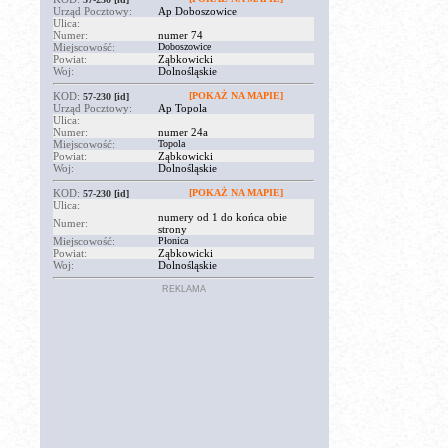
Urząd Pocztowy:
Ap Doboszowice
Ulica:
Numer:
numer 74
Miejscowość:
Doboszowice
Powiat:
Ząbkowicki
Woj:
Dolnośląskie
KOD:
[POKAŻ NA MAPIE]
57-230
[id]
Urząd Pocztowy:
Ap Topola
Ulica:
Numer:
numer 24a
Miejscowość:
Topola
Powiat:
Ząbkowicki
Woj:
Dolnośląskie
KOD:
[POKAŻ NA MAPIE]
57-230
[id]
Ulica:
numery od 1 do końca obie
Numer:
strony
Miejscowość:
Płonica
Powiat:
Ząbkowicki
Woj:
Dolnośląskie
REKLAMA