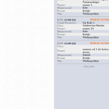
Poniatowskiego)
Numer:
numer 5
Miejscowość:
Koło
Powiat:
Kolski
Woj:
Wielkopolskie
KOD:
[POKAŻ NA MAP
62-600
[id]
Urząd Pocztowy:
Up Koło 1
Ulica:
Sienkiewicza Henryka
Numer:
numer 24
Miejscowość:
Koło
Powiat:
Kolski
Woj:
Wielkopolskie
KOD:
[POKAŻ NA MAP
62-600
[id]
Ulica:
numery od 1 do końca
Numer:
strony
Miejscowość:
Kamień
Powiat:
Kolski
Woj:
Wielkopolskie
REKLAMA