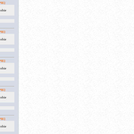
IE]
 obie
IE]
 obie
IE]
 obie
IE]
 obie
IE]
 obie