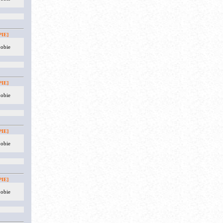
IE]
 obie
IE]
 obie
IE]
 obie
IE]
 obie