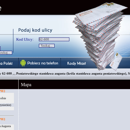
Kod Ulicy:
62-600 , , Poniatowskiego stanisława augusta (króla stanisława augusta poniatowskiego), Si
Mapa
IE]
 obie
ynieckie)
IE]
a Augusta