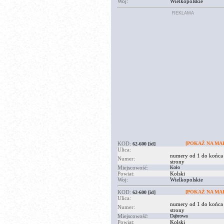
Woj:
Wielkopolskie
REKLAMA
KOD:
[POKAŻ NA MAP
62-600
[id]
Ulica:
numery od 1 do końca
Numer:
strony
Miejscowość:
Koło
Powiat:
Kolski
Woj:
Wielkopolskie
KOD:
[POKAŻ NA MAP
62-600
[id]
Ulica:
numery od 1 do końca
Numer:
strony
Miejscowość:
Dąbrowa
Powiat:
Kolski