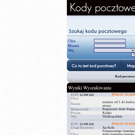
Ulica
Miasto
Woj.
Kod pocztowy 
Wyniki Wyszukiwania
KOD:
[POKAŻ NA MAP
62-600
[id]
Ulica:
numery od 1 do końca
Numer:
strony
Miejscowość:
Boguszyniec (budy Bogusz
Powiat:
Kolski
Woj:
Wielkopolskie
KOD:
[POKAŻ NA MAP
62-600
[id]
Urząd Pocztowy:
Ap Koło
Poniatowskiego Stanisław
Ulica:
(króla Stanisława Augusta