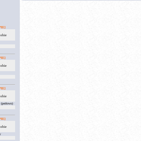
IE]
 obie
IE]
 obie
IE]
 obie
 (perłowo)
IE]
 obie
y