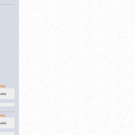
IE]
 obie
IE]
 obie