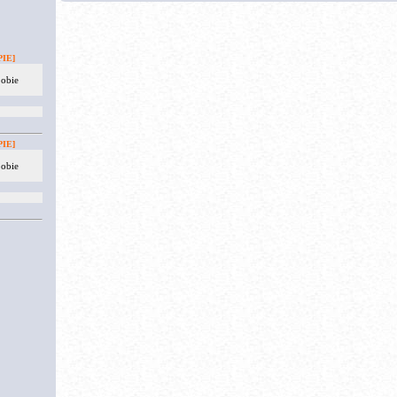
IE]
 obie
IE]
 obie