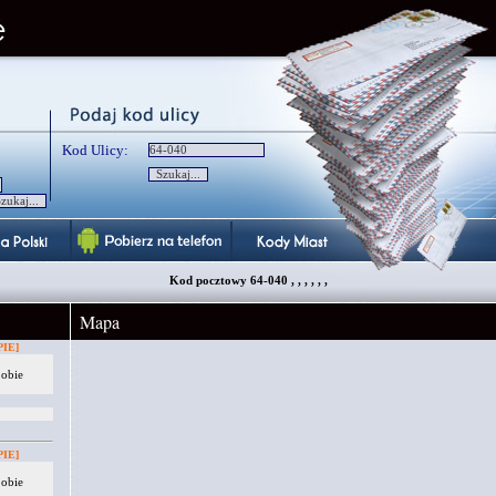
Kod Ulicy:
Kod pocztowy 64-040 , , , , , ,
Mapa
IE]
 obie
IE]
 obie