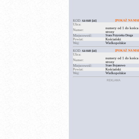
KOD:
[POKAŻ NA MAP
64-040
[id]
Ulica:
numery od 1 do końca
Numer:
strony
Miejscowość:
Stara Przysieka Druga
Powiat:
Kościański
Woj:
Wielkopolskie
KOD:
[POKAŻ NA MAP
64-040
[id]
Ulica:
numery od 1 do końca
Numer:
strony
Miejscowość:
Stare Bojanowo
Powiat:
Kościański
Woj:
Wielkopolskie
REKLAMA