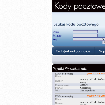
Ulica
Miasto
Woj.
Wyniki Wyszukiwania
KOD:
[POKAŻ NA MAP
64-040
[id]
Ulica:
numery od 1 do końca
Numer:
strony
Miejscowość:
Olszewo
Powiat:
Kościański
Woj:
Wielkopolskie
KOD:
[POKAŻ NA MAP
64-040
[id]
Ulica:
numery od 1 do końca
Numer:
strony