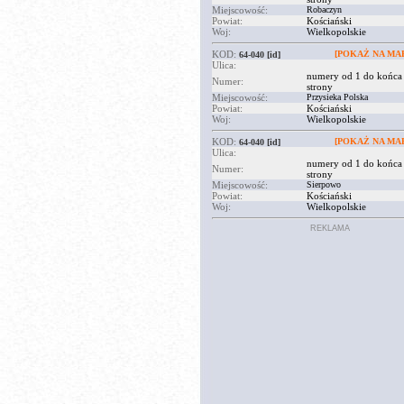
Miejscowość:
Robaczyn
Powiat:
Kościański
Woj:
Wielkopolskie
KOD:
[POKAŻ NA MAP
64-040
[id]
Ulica:
numery od 1 do końca
Numer:
strony
Miejscowość:
Przysieka Polska
Powiat:
Kościański
Woj:
Wielkopolskie
KOD:
[POKAŻ NA MAP
64-040
[id]
Ulica:
numery od 1 do końca
Numer:
strony
Miejscowość:
Sierpowo
Powiat:
Kościański
Woj:
Wielkopolskie
REKLAMA