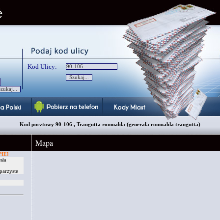
Kod Ulicy:
Kod pocztowy 90-106 , Traugutta romualda (generała romualda traugutta)
Mapa
IE]
ała
parzyste