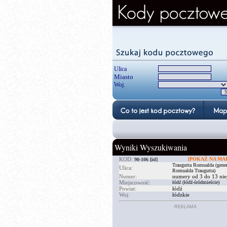
Ulica
Miasto
Woj.
Wyniki Wyszukiwania
KOD:
[POKAŻ NA MAP
90-106
[id]
Traugutta Romualda (gener
Ulica:
Romualda Traugutta)
Numer:
numery od 3 do 13 nie
Miejscowość:
łódź (łódź-śródmieście)
Powiat:
łódź
Woj:
łódzkie
REKLAMA