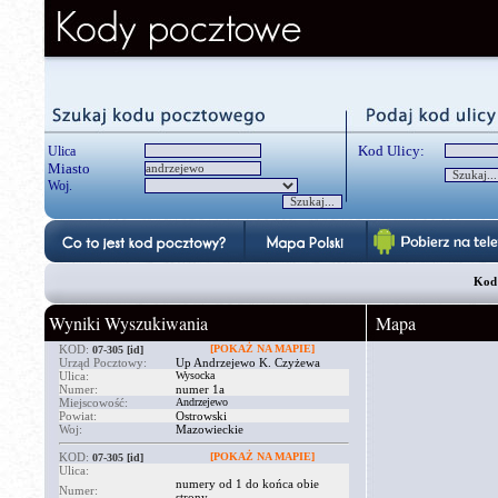
Kod Ulicy:
Ulica
Miasto
Woj.
Kod 
Wyniki Wyszukiwania
Mapa
KOD:
[POKAŻ NA MAPIE]
07-305
[id]
Urząd Pocztowy:
Up Andrzejewo K. Czyżewa
Ulica:
Wysocka
Numer:
numer 1a
Miejscowość:
Andrzejewo
Powiat:
Ostrowski
Woj:
Mazowieckie
KOD:
[POKAŻ NA MAPIE]
07-305
[id]
Ulica:
numery od 1 do końca obie
Numer:
strony