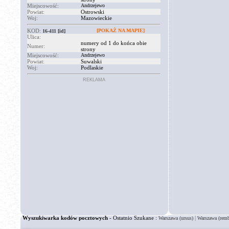
Miejscowość:
Andrzejewo
Powiat:
Ostrowski
Woj:
Mazowieckie
KOD:
[POKAŻ NA MAPIE]
16-411
[id]
Ulica:
numery od 1 do końca obie
Numer:
strony
Miejscowość:
Andrzejewo
Powiat:
Suwalski
Woj:
Podlaskie
REKLAMA
Wyszukiwarka kodów pocztowych
- Ostatnio Szukane :
|
Warszawa (ursus)
Warszawa (rem