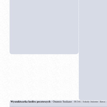
Wyszukiwarka kodów pocztowych
- Ostatnio Szukane :
|
|
|
06-545
Sokoły Jeziorne
Iława