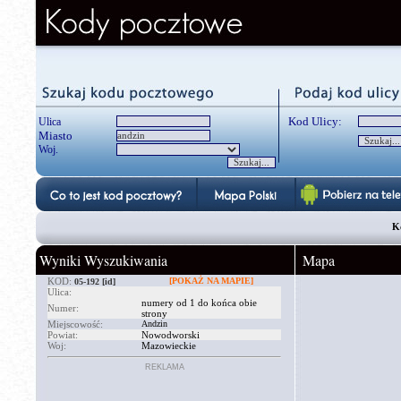
Kod Ulicy:
Ulica
Miasto
Woj.
K
Wyniki Wyszukiwania
Mapa
KOD:
[POKAŻ NA MAPIE]
05-192
[id]
Ulica:
numery od 1 do końca obie
Numer:
strony
Miejscowość:
Andzin
Powiat:
Nowodworski
Woj:
Mazowieckie
REKLAMA