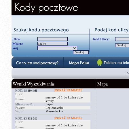
Kod Ulicy:
Ulica
Miasto
Woj.
K
Wyniki Wyszukiwania
Mapa
KOD:
[POKAŻ NA MAPIE]
05-110
[id]
Ulica:
numery od 1 do końca obie
Numer:
strony
Miejscowość:
Bagno
Powiat:
Legionowski
Woj:
Mazowieckie
KOD:
[POKAŻ NA MAPIE]
13-332
[id]
Ulica:
numery od 1 do końca obie
Numer:
strony