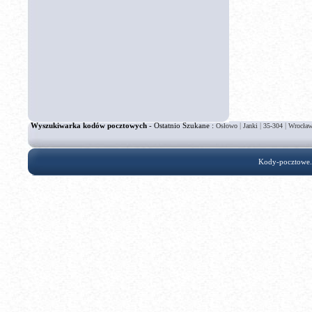
Wyszukiwarka kodów pocztowych
- Ostatnio Szukane :
|
|
|
Osłowo
Janki
35-304
Wrocław
Kody-pocztowe.