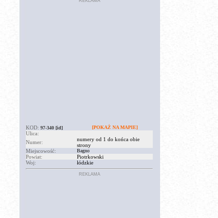
REKLAMA
KOD:
[POKAŻ NA MAPIE]
97-340
[id]
Ulica:
numery od 1 do końca obie
Numer:
strony
Miejscowość:
Bagno
Powiat:
Piotrkowski
Woj:
łódzkie
REKLAMA