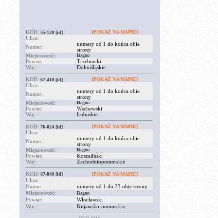
KOD:
[POKAŻ NA MAPIE]
55-120
[id]
Ulica:
numery od 1 do końca obie
Numer:
strony
Miejscowość:
Bagno
Powiat:
Trzebnicki
Woj:
Dolnośląskie
KOD:
[POKAŻ NA MAPIE]
67-410
[id]
Ulica:
numery od 1 do końca obie
Numer:
strony
Miejscowość:
Bagno
Powiat:
Wschowski
Woj:
Lubuskie
KOD:
[POKAŻ NA MAPIE]
76-024
[id]
Ulica:
numery od 1 do końca obie
Numer:
strony
Miejscowość:
Bagno
Powiat:
Koszaliński
Woj:
Zachodniopomorskie
KOD:
87-840
[id]
[POKAŻ NA MAPIE]
Ulica:
Numer:
numery od 1 do 33 obie strony
Miejscowość:
Bagno
Powiat:
Włocławski
Woj:
Kujawsko-pomorskie