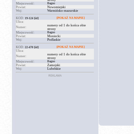
Miejscowość:
Bagno
Powiat:
Nowomiejski
Woj:
Warmińsko-mazurskie
KOD:
[POKAŻ NA MAPIE]
19-124
[id]
Ulica:
numery od 1 do końca obie
Numer:
strony
Miejscowość:
Bagno
Powiat:
Moniecki
Woj:
Podlaskie
KOD:
[POKAŻ NA MAPIE]
22-470
[id]
Ulica:
numery od 1 do końca obie
Numer:
strony
Miejscowość:
Bagno
Powiat:
Zamojski
Woj:
Lubelskie
REKLAMA