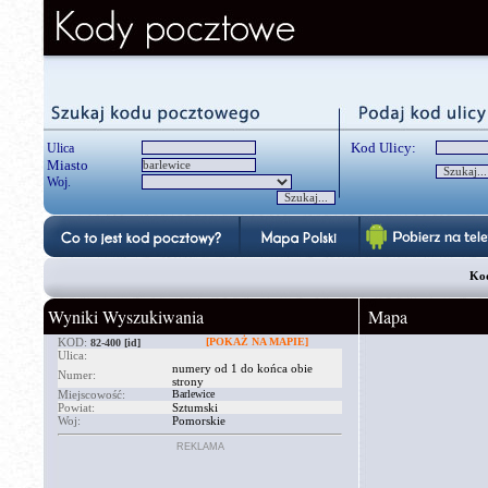
Kod Ulicy:
Ulica
Miasto
Woj.
Kod
Wyniki Wyszukiwania
Mapa
KOD:
[POKAŻ NA MAPIE]
82-400
[id]
Ulica:
numery od 1 do końca obie
Numer:
strony
Miejscowość:
Barlewice
Powiat:
Sztumski
Woj:
Pomorskie
REKLAMA