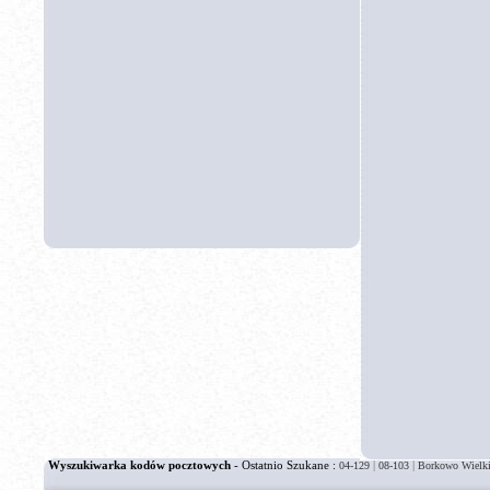
Wyszukiwarka kodów pocztowych
- Ostatnio Szukane :
|
|
04-129
08-103
Borkowo Wielk