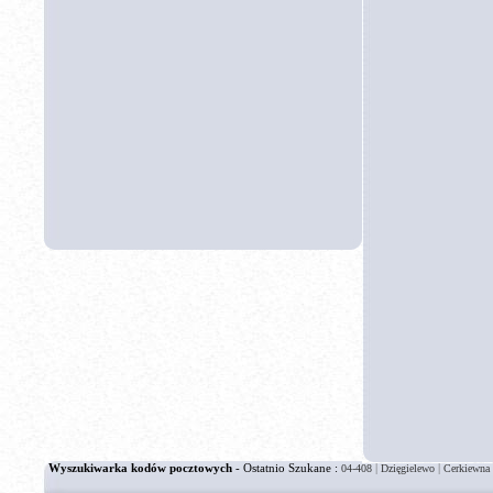
Wyszukiwarka kodów pocztowych
- Ostatnio Szukane :
|
|
04-408
Dzięgielewo
Cerkiewna