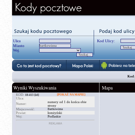
Kod Ulicy:
Ulica
Miasto
Woj.
Kod 
Wyniki Wyszukiwania
Mapa
KOD:
[POKAŻ NA MAPIE]
18-413
[id]
Ulica:
numery od 1 do końca obie
Numer:
strony
Miejscowość:
Bartkowizna
Powiat:
łomżyński
Woj:
Podlaskie
REKLAMA