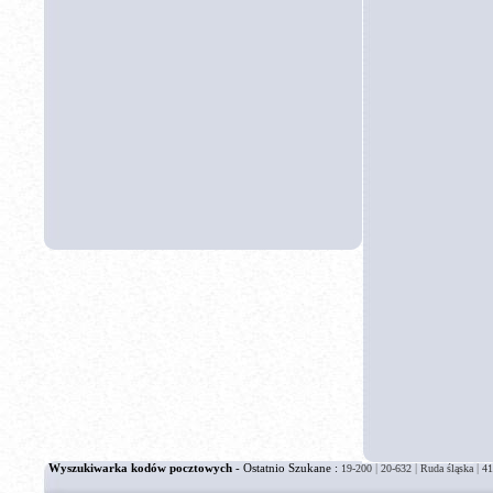
Wyszukiwarka kodów pocztowych
- Ostatnio Szukane :
|
|
|
19-200
20-632
Ruda śląska
41