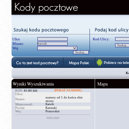
Kod Ulicy:
Ulica
Miasto
Woj.
Ko
Wyniki Wyszukiwania
Mapa
KOD:
[POKAŻ NA MAPIE]
83-305
[id]
Ulica:
numery od 1 do końca obie
Numer:
strony
Miejscowość:
Barwik
Powiat:
Kartuski
Woj:
Pomorskie
REKLAMA