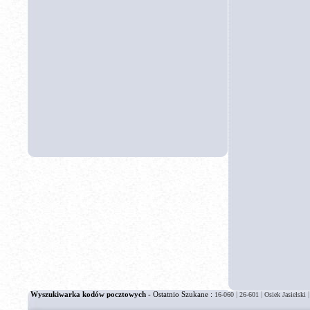
Wyszukiwarka kodów pocztowych
- Ostatnio Szukane :
|
|
16-060
26-601
Osiek Jasielski