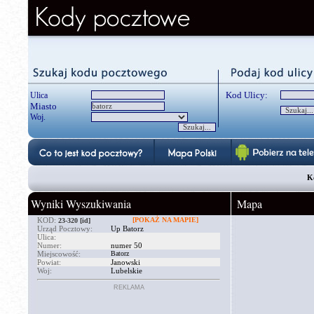
Kod Ulicy:
Ulica
Miasto
Woj.
K
Wyniki Wyszukiwania
Mapa
KOD:
[POKAŻ NA MAPIE]
23-320
[id]
Urząd Pocztowy:
Up Batorz
Ulica:
Numer:
numer 50
Miejscowość:
Batorz
Powiat:
Janowski
Woj:
Lubelskie
REKLAMA