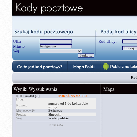
Kod Ulicy:
Ulica
Miasto
Woj.
Kod
Wyniki Wyszukiwania
Mapa
KOD:
[POKAŻ NA MAPIE]
62-400
[id]
Ulica:
numery od 1 do końca obie
Numer:
strony
Miejscowość:
Benignowo
Powiat:
Słupecki
Woj:
Wielkopolskie
REKLAMA