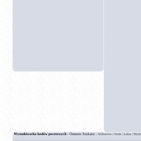
Wyszukiwarka kodów pocztowych
- Ostatnio Szukane :
|
|
|
Archutowo
Osiek
Leśna
Mysł