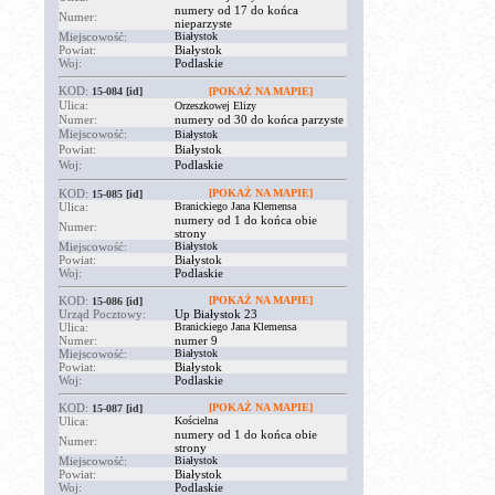
numery od 17 do końca
Numer:
nieparzyste
Miejscowość:
Białystok
Powiat:
Białystok
Woj:
Podlaskie
KOD:
15-084
[id]
[POKAŻ NA MAPIE]
Ulica:
Orzeszkowej Elizy
Numer:
numery od 30 do końca parzyste
Miejscowość:
Białystok
Powiat:
Białystok
Woj:
Podlaskie
KOD:
[POKAŻ NA MAPIE]
15-085
[id]
Ulica:
Branickiego Jana Klemensa
numery od 1 do końca obie
Numer:
strony
Miejscowość:
Białystok
Powiat:
Białystok
Woj:
Podlaskie
KOD:
[POKAŻ NA MAPIE]
15-086
[id]
Urząd Pocztowy:
Up Białystok 23
Ulica:
Branickiego Jana Klemensa
Numer:
numer 9
Miejscowość:
Białystok
Powiat:
Białystok
Woj:
Podlaskie
KOD:
[POKAŻ NA MAPIE]
15-087
[id]
Ulica:
Kościelna
numery od 1 do końca obie
Numer:
strony
Miejscowość:
Białystok
Powiat:
Białystok
Woj:
Podlaskie