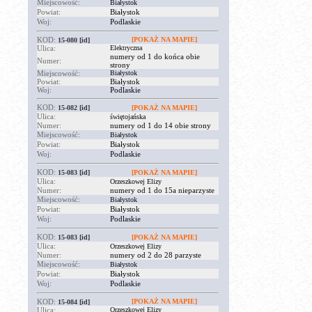
Miejscowość:
Białystok
Powiat:
Białystok
Woj:
Podlaskie
KOD:
[POKAŻ NA MAPIE]
15-080
[id]
Ulica:
Elektryczna
numery od 1 do końca obie
Numer:
strony
Miejscowość:
Białystok
Powiat:
Białystok
Woj:
Podlaskie
KOD:
15-082
[id]
[POKAŻ NA MAPIE]
Ulica:
świętojańska
Numer:
numery od 1 do 14 obie strony
Miejscowość:
Białystok
Powiat:
Białystok
Woj:
Podlaskie
KOD:
15-083
[id]
[POKAŻ NA MAPIE]
Ulica:
Orzeszkowej Elizy
Numer:
numery od 1 do 15a nieparzyste
Miejscowość:
Białystok
Powiat:
Białystok
Woj:
Podlaskie
KOD:
15-083
[id]
[POKAŻ NA MAPIE]
Ulica:
Orzeszkowej Elizy
Numer:
numery od 2 do 28 parzyste
Miejscowość:
Białystok
Powiat:
Białystok
Woj:
Podlaskie
KOD:
[POKAŻ NA MAPIE]
15-084
[id]
Ulica:
Orzeszkowej Elizy