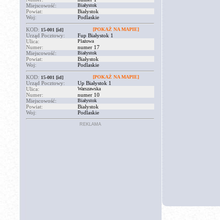
Miejscowość:
Białystok
Powiat:
Białystok
Woj:
Podlaskie
KOD:
[POKAŻ NA MAPIE]
15-001
[id]
Urząd Pocztowy:
Fup Białystok 1
Ulica:
Plażowa
Numer:
numer 17
Miejscowość:
Białystok
Powiat:
Białystok
Woj:
Podlaskie
KOD:
[POKAŻ NA MAPIE]
15-001
[id]
Urząd Pocztowy:
Up Białystok 1
Ulica:
Warszawska
Numer:
numer 10
Miejscowość:
Białystok
Powiat:
Białystok
Woj:
Podlaskie
REKLAMA