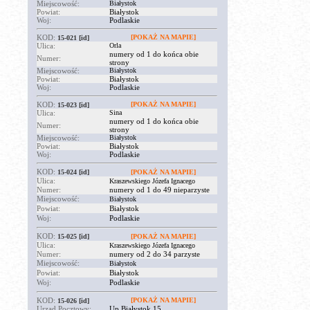
Miejscowość:
Białystok
Powiat:
Białystok
Woj:
Podlaskie
KOD:
[POKAŻ NA MAPIE]
15-021
[id]
Ulica:
Orla
numery od 1 do końca obie
Numer:
strony
Miejscowość:
Białystok
Powiat:
Białystok
Woj:
Podlaskie
KOD:
[POKAŻ NA MAPIE]
15-023
[id]
Ulica:
Sina
numery od 1 do końca obie
Numer:
strony
Miejscowość:
Białystok
Powiat:
Białystok
Woj:
Podlaskie
KOD:
15-024
[id]
[POKAŻ NA MAPIE]
Ulica:
Kraszewskiego Józefa Ignacego
Numer:
numery od 1 do 49 nieparzyste
Miejscowość:
Białystok
Powiat:
Białystok
Woj:
Podlaskie
KOD:
15-025
[id]
[POKAŻ NA MAPIE]
Ulica:
Kraszewskiego Józefa Ignacego
Numer:
numery od 2 do 34 parzyste
Miejscowość:
Białystok
Powiat:
Białystok
Woj:
Podlaskie
KOD:
[POKAŻ NA MAPIE]
15-026
[id]
Urząd Pocztowy:
Up Białystok 15