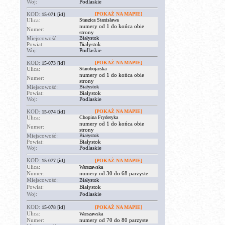
Woj:
Podlaskie
KOD:
[POKAŻ NA MAPIE]
15-071
[id]
Ulica:
Staszica Stanisława
numery od 1 do końca obie
Numer:
strony
Miejscowość:
Białystok
Powiat:
Białystok
Woj:
Podlaskie
KOD:
[POKAŻ NA MAPIE]
15-073
[id]
Ulica:
Starobojarska
numery od 1 do końca obie
Numer:
strony
Miejscowość:
Białystok
Powiat:
Białystok
Woj:
Podlaskie
KOD:
[POKAŻ NA MAPIE]
15-074
[id]
Ulica:
Chopina Fryderyka
numery od 1 do końca obie
Numer:
strony
Miejscowość:
Białystok
Powiat:
Białystok
Woj:
Podlaskie
KOD:
15-077
[id]
[POKAŻ NA MAPIE]
Ulica:
Warszawska
Numer:
numery od 30 do 68 parzyste
Miejscowość:
Białystok
Powiat:
Białystok
Woj:
Podlaskie
KOD:
15-078
[id]
[POKAŻ NA MAPIE]
Ulica:
Warszawska
Numer:
numery od 70 do 80 parzyste