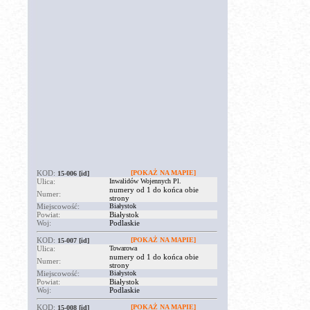
KOD:
[POKAŻ NA MAPIE]
15-006
[id]
Ulica:
Inwalidów Wojennych Pl.
numery od 1 do końca obie
Numer:
strony
Miejscowość:
Białystok
Powiat:
Białystok
Woj:
Podlaskie
KOD:
[POKAŻ NA MAPIE]
15-007
[id]
Ulica:
Towarowa
numery od 1 do końca obie
Numer:
strony
Miejscowość:
Białystok
Powiat:
Białystok
Woj:
Podlaskie
KOD:
[POKAŻ NA MAPIE]
15-008
[id]