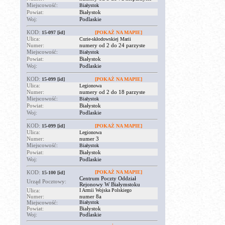
Miejscowość:
Białystok
Powiat:
Białystok
Woj:
Podlaskie
KOD:
15-097
[id]
[POKAŻ NA MAPIE]
Ulica:
Curie-skłodowskiej Marii
Numer:
numery od 2 do 24 parzyste
Miejscowość:
Białystok
Powiat:
Białystok
Woj:
Podlaskie
KOD:
15-099
[id]
[POKAŻ NA MAPIE]
Ulica:
Legionowa
Numer:
numery od 2 do 18 parzyste
Miejscowość:
Białystok
Powiat:
Białystok
Woj:
Podlaskie
KOD:
15-099
[id]
[POKAŻ NA MAPIE]
Ulica:
Legionowa
Numer:
numer 3
Miejscowość:
Białystok
Powiat:
Białystok
Woj:
Podlaskie
KOD:
[POKAŻ NA MAPIE]
15-100
[id]
Centrum Poczty Oddział
Urząd Pocztowy:
Rejonowy W Białymstoku
Ulica:
I Armii Wojska Polskiego
Numer:
numer 8a
Miejscowość:
Białystok
Powiat:
Białystok
Woj:
Podlaskie