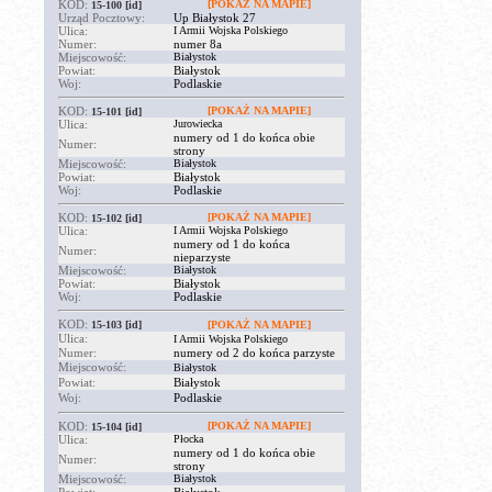
KOD:
[POKAŻ NA MAPIE]
15-100
[id]
Urząd Pocztowy:
Up Białystok 27
Ulica:
I Armii Wojska Polskiego
Numer:
numer 8a
Miejscowość:
Białystok
Powiat:
Białystok
Woj:
Podlaskie
KOD:
[POKAŻ NA MAPIE]
15-101
[id]
Ulica:
Jurowiecka
numery od 1 do końca obie
Numer:
strony
Miejscowość:
Białystok
Powiat:
Białystok
Woj:
Podlaskie
KOD:
[POKAŻ NA MAPIE]
15-102
[id]
Ulica:
I Armii Wojska Polskiego
numery od 1 do końca
Numer:
nieparzyste
Miejscowość:
Białystok
Powiat:
Białystok
Woj:
Podlaskie
KOD:
15-103
[id]
[POKAŻ NA MAPIE]
Ulica:
I Armii Wojska Polskiego
Numer:
numery od 2 do końca parzyste
Miejscowość:
Białystok
Powiat:
Białystok
Woj:
Podlaskie
KOD:
[POKAŻ NA MAPIE]
15-104
[id]
Ulica:
Płocka
numery od 1 do końca obie
Numer:
strony
Miejscowość:
Białystok