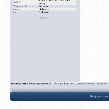
numery od 1 do końca obie
Numer:
strony
Miejscowość:
Białystok
Powiat:
Białystok
Woj:
Podlaskie
REKLAMA
Wyszukiwarka kodów pocztowych
- Ostatnio Szukane :
|
|
Legionowo
05-620
Nowa Wola
Kody-pocztowe.