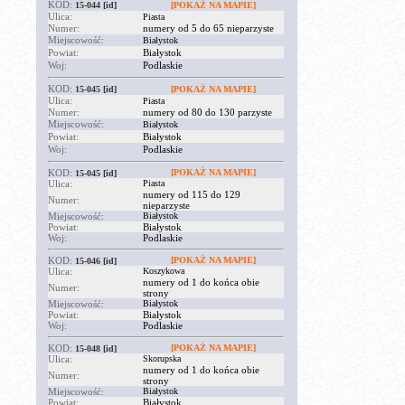
KOD:
15-044
[id]
[POKAŻ NA MAPIE]
Ulica:
Piasta
Numer:
numery od 5 do 65 nieparzyste
Miejscowość:
Białystok
Powiat:
Białystok
Woj:
Podlaskie
KOD:
15-045
[id]
[POKAŻ NA MAPIE]
Ulica:
Piasta
Numer:
numery od 80 do 130 parzyste
Miejscowość:
Białystok
Powiat:
Białystok
Woj:
Podlaskie
KOD:
[POKAŻ NA MAPIE]
15-045
[id]
Ulica:
Piasta
numery od 115 do 129
Numer:
nieparzyste
Miejscowość:
Białystok
Powiat:
Białystok
Woj:
Podlaskie
KOD:
[POKAŻ NA MAPIE]
15-046
[id]
Ulica:
Koszykowa
numery od 1 do końca obie
Numer:
strony
Miejscowość:
Białystok
Powiat:
Białystok
Woj:
Podlaskie
KOD:
[POKAŻ NA MAPIE]
15-048
[id]
Ulica:
Skorupska
numery od 1 do końca obie
Numer:
strony
Miejscowość:
Białystok
Powiat:
Białystok