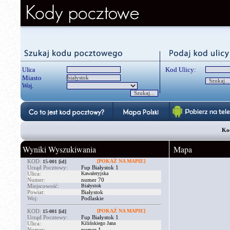
Kod Ulicy:
Ulica
Miasto
Woj.
Kod
Wyniki Wyszukiwania
Mapa
KOD:
[POKAŻ NA MAPIE]
15-001
[id]
Urząd Pocztowy:
Fup Białystok 1
Ulica:
Kawaleryjska
Numer:
numer 70
Miejscowość:
Białystok
Powiat:
Białystok
Woj:
Podlaskie
KOD:
[POKAŻ NA MAPIE]
15-001
[id]
Urząd Pocztowy:
Fup Białystok 1
Ulica:
Kilińskiego Jana
Numer:
numer 1