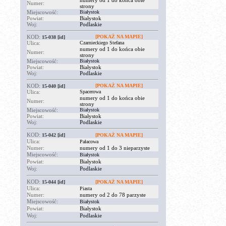
numery od 1 do końca obie
Numer:
strony
Miejscowość:
Białystok
Powiat:
Białystok
Woj:
Podlaskie
KOD:
[POKAŻ NA MAPIE]
15-038
[id]
Ulica:
Czarnieckiego Stefana
numery od 1 do końca obie
Numer:
strony
Miejscowość:
Białystok
Powiat:
Białystok
Woj:
Podlaskie
KOD:
[POKAŻ NA MAPIE]
15-040
[id]
Ulica:
Spacerowa
numery od 1 do końca obie
Numer:
strony
Miejscowość:
Białystok
Powiat:
Białystok
Woj:
Podlaskie
KOD:
15-042
[id]
[POKAŻ NA MAPIE]
Ulica:
Pałacowa
Numer:
numery od 1 do 3 nieparzyste
Miejscowość:
Białystok
Powiat:
Białystok
Woj:
Podlaskie
KOD:
15-044
[id]
[POKAŻ NA MAPIE]
Ulica:
Piasta
Numer:
numery od 2 do 78 parzyste
Miejscowość:
Białystok
Powiat:
Białystok
Woj:
Podlaskie