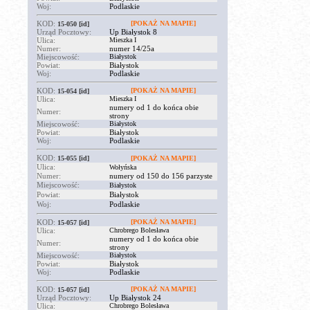
Woj:
Podlaskie
KOD:
[POKAŻ NA MAPIE]
15-050
[id]
Urząd Pocztowy:
Up Białystok 8
Ulica:
Mieszka I
Numer:
numer 14/25a
Miejscowość:
Białystok
Powiat:
Białystok
Woj:
Podlaskie
KOD:
[POKAŻ NA MAPIE]
15-054
[id]
Ulica:
Mieszka I
numery od 1 do końca obie
Numer:
strony
Miejscowość:
Białystok
Powiat:
Białystok
Woj:
Podlaskie
KOD:
15-055
[id]
[POKAŻ NA MAPIE]
Ulica:
Wołyńska
Numer:
numery od 150 do 156 parzyste
Miejscowość:
Białystok
Powiat:
Białystok
Woj:
Podlaskie
KOD:
[POKAŻ NA MAPIE]
15-057
[id]
Ulica:
Chrobrego Bolesława
numery od 1 do końca obie
Numer:
strony
Miejscowość:
Białystok
Powiat:
Białystok
Woj:
Podlaskie
KOD:
[POKAŻ NA MAPIE]
15-057
[id]
Urząd Pocztowy:
Up Białystok 24
Ulica:
Chrobrego Bolesława