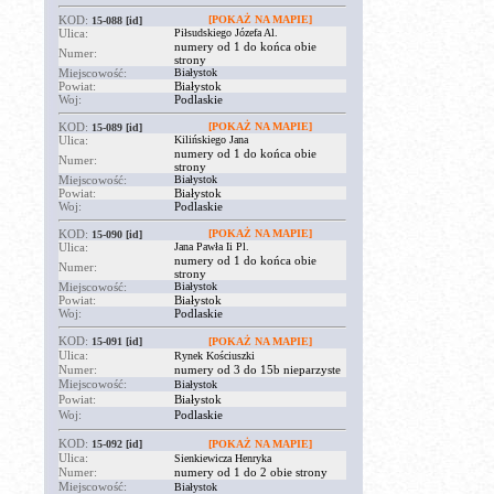
KOD:
[POKAŻ NA MAPIE]
15-088
[id]
Ulica:
Piłsudskiego Józefa Al.
numery od 1 do końca obie
Numer:
strony
Miejscowość:
Białystok
Powiat:
Białystok
Woj:
Podlaskie
KOD:
[POKAŻ NA MAPIE]
15-089
[id]
Ulica:
Kilińskiego Jana
numery od 1 do końca obie
Numer:
strony
Miejscowość:
Białystok
Powiat:
Białystok
Woj:
Podlaskie
KOD:
[POKAŻ NA MAPIE]
15-090
[id]
Ulica:
Jana Pawła Ii Pl.
numery od 1 do końca obie
Numer:
strony
Miejscowość:
Białystok
Powiat:
Białystok
Woj:
Podlaskie
KOD:
15-091
[id]
[POKAŻ NA MAPIE]
Ulica:
Rynek Kościuszki
Numer:
numery od 3 do 15b nieparzyste
Miejscowość:
Białystok
Powiat:
Białystok
Woj:
Podlaskie
KOD:
15-092
[id]
[POKAŻ NA MAPIE]
Ulica:
Sienkiewicza Henryka
Numer:
numery od 1 do 2 obie strony
Miejscowość:
Białystok