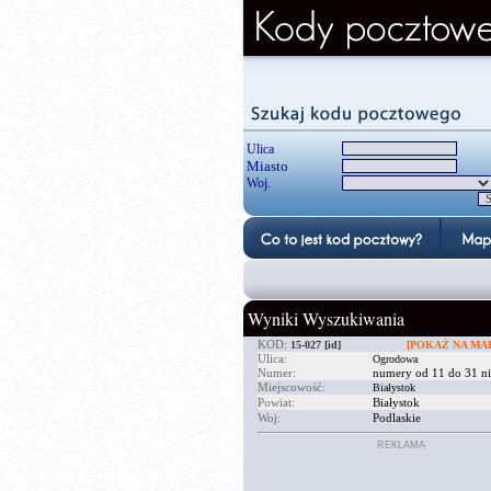
Ulica
Miasto
Woj.
Wyniki Wyszukiwania
KOD:
15-027
[id]
[POKAŻ NA MAP
Ulica:
Ogrodowa
Numer:
numery od 11 do 31 ni
Miejscowość:
Białystok
Powiat:
Białystok
Woj:
Podlaskie
REKLAMA