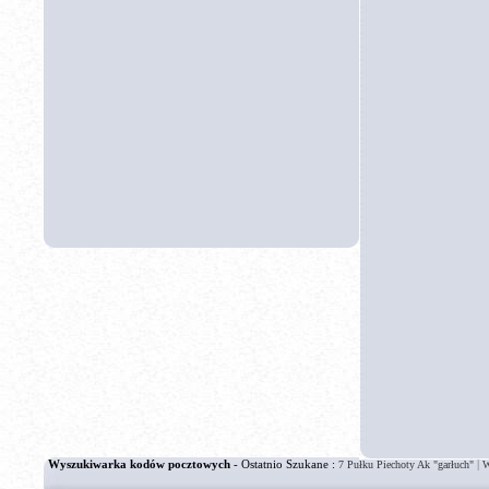
Wyszukiwarka kodów pocztowych
- Ostatnio Szukane :
|
7 Pułku Piechoty Ak "garłuch"
W