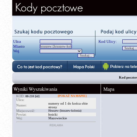
Kod Ulicy:
Ulica
Miasto
Woj.
Kod pocztow
Wyniki Wyszukiwania
Mapa
KOD:
[POKAŻ NA MAPIE]
08-210
[id]
Ulica:
numery od 1 do końca obie
Numer:
strony
Miejscowość:
Hruszew (hruszew-kolonia)
Powiat:
łosicki
Woj:
Mazowieckie
REKLAMA