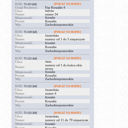
KOD:
[POKAŻ NA MAPIE]
75-113
[id]
Urząd Pocztowy:
Fup Koszalin 4
Ulica:
łużycka
Numer:
numer 34
Miejscowość:
Koszalin
Powiat:
Koszalin
Woj:
Zachodniopomorskie
KOD:
75-120
[id]
[POKAŻ NA MAPIE]
Ulica:
Szczecińska
Numer:
numery od 1 do 5 nieparzyste
Miejscowość:
Koszalin
Powiat:
Koszalin
Woj:
Zachodniopomorskie
KOD:
[POKAŻ NA MAPIE]
75-121
[id]
Ulica:
Jasna
numery od 1 do końca obie
Numer:
strony
Miejscowość:
Koszalin
Powiat:
Koszalin
Woj:
Zachodniopomorskie
KOD:
75-122
[id]
[POKAŻ NA MAPIE]
Ulica:
Szczecińska
Numer:
numer 4
Miejscowość:
Koszalin
Powiat:
Koszalin
Woj:
Zachodniopomorskie
KOD:
75-122
[id]
[POKAŻ NA MAPIE]
Ulica:
Szczecińska
Numer:
numery od 11 do 79 nieparzyste
Miejscowość:
Koszalin
Powiat:
Koszalin