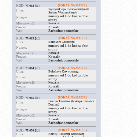
KOD:
[POKAŻ NA MAPIE]
75-062
[id]
Wyszyńskiego Stefana (kardynała
Ulica:
Stefana Wyszyńskiego)
numery od 1 do końca obie
Numer:
strony
Miejscowość:
Koszalin
Powiat:
Koszalin
Woj:
Zachodniopomorskie
KOD:
[POKAŻ NA MAPIE]
75-063
[id]
Ulica:
Bolesława Chrobrego
numery od 1 do końca obie
Numer:
strony
Miejscowość:
Koszalin
Powiat:
Koszalin
Woj:
Zachodniopomorskie
KOD:
[POKAŻ NA MAPIE]
75-064
[id]
Ulica:
Bolesława Krzywoustego
numery od 1 do końca obie
Numer:
strony
Miejscowość:
Koszalin
Powiat:
Koszalin
Woj:
Zachodniopomorskie
KOD:
[POKAŻ NA MAPIE]
75-065
[id]
Domina Czesława (biskupa Czesława
Ulica:
Domina)
numery od 1 do końca obie
Numer:
strony
Miejscowość:
Koszalin
Powiat:
Koszalin
Woj:
Zachodniopomorskie
KOD:
[POKAŻ NA MAPIE]
75-070
[id]
Ulica:
Komisji Edukacji Narodowej