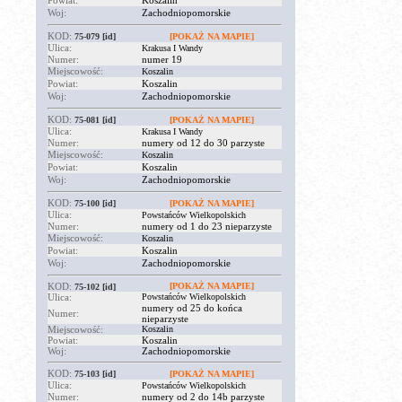
Powiat:
Koszalin
Woj:
Zachodniopomorskie
KOD:
75-079
[id]
[POKAŻ NA MAPIE]
Ulica:
Krakusa I Wandy
Numer:
numer 19
Miejscowość:
Koszalin
Powiat:
Koszalin
Woj:
Zachodniopomorskie
KOD:
75-081
[id]
[POKAŻ NA MAPIE]
Ulica:
Krakusa I Wandy
Numer:
numery od 12 do 30 parzyste
Miejscowość:
Koszalin
Powiat:
Koszalin
Woj:
Zachodniopomorskie
KOD:
75-100
[id]
[POKAŻ NA MAPIE]
Ulica:
Powstańców Wielkopolskich
Numer:
numery od 1 do 23 nieparzyste
Miejscowość:
Koszalin
Powiat:
Koszalin
Woj:
Zachodniopomorskie
KOD:
[POKAŻ NA MAPIE]
75-102
[id]
Ulica:
Powstańców Wielkopolskich
numery od 25 do końca
Numer:
nieparzyste
Miejscowość:
Koszalin
Powiat:
Koszalin
Woj:
Zachodniopomorskie
KOD:
75-103
[id]
[POKAŻ NA MAPIE]
Ulica:
Powstańców Wielkopolskich
Numer:
numery od 2 do 14b parzyste