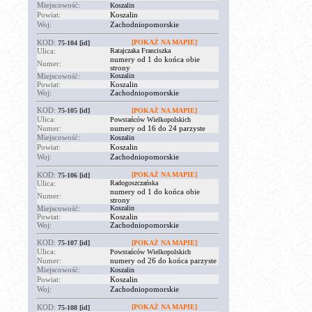
Miejscowość:
Koszalin
Powiat:
Koszalin
Woj:
Zachodniopomorskie
KOD:
[POKAŻ NA MAPIE]
75-104
[id]
Ulica:
Ratajczaka Franciszka
numery od 1 do końca obie
Numer:
strony
Miejscowość:
Koszalin
Powiat:
Koszalin
Woj:
Zachodniopomorskie
KOD:
75-105
[id]
[POKAŻ NA MAPIE]
Ulica:
Powstańców Wielkopolskich
Numer:
numery od 16 do 24 parzyste
Miejscowość:
Koszalin
Powiat:
Koszalin
Woj:
Zachodniopomorskie
KOD:
[POKAŻ NA MAPIE]
75-106
[id]
Ulica:
Radogoszczańska
numery od 1 do końca obie
Numer:
strony
Miejscowość:
Koszalin
Powiat:
Koszalin
Woj:
Zachodniopomorskie
KOD:
75-107
[id]
[POKAŻ NA MAPIE]
Ulica:
Powstańców Wielkopolskich
Numer:
numery od 26 do końca parzyste
Miejscowość:
Koszalin
Powiat:
Koszalin
Woj:
Zachodniopomorskie
KOD:
[POKAŻ NA MAPIE]
75-108
[id]