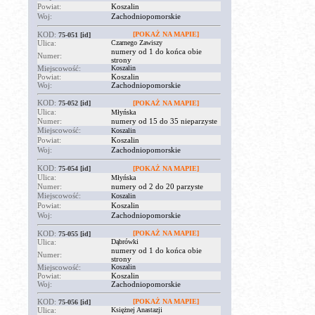
Powiat:
Koszalin
Woj:
Zachodniopomorskie
KOD:
[POKAŻ NA MAPIE]
75-051
[id]
Ulica:
Czarnego Zawiszy
numery od 1 do końca obie
Numer:
strony
Miejscowość:
Koszalin
Powiat:
Koszalin
Woj:
Zachodniopomorskie
KOD:
75-052
[id]
[POKAŻ NA MAPIE]
Ulica:
Młyńska
Numer:
numery od 15 do 35 nieparzyste
Miejscowość:
Koszalin
Powiat:
Koszalin
Woj:
Zachodniopomorskie
KOD:
75-054
[id]
[POKAŻ NA MAPIE]
Ulica:
Młyńska
Numer:
numery od 2 do 20 parzyste
Miejscowość:
Koszalin
Powiat:
Koszalin
Woj:
Zachodniopomorskie
KOD:
[POKAŻ NA MAPIE]
75-055
[id]
Ulica:
Dąbrówki
numery od 1 do końca obie
Numer:
strony
Miejscowość:
Koszalin
Powiat:
Koszalin
Woj:
Zachodniopomorskie
KOD:
[POKAŻ NA MAPIE]
75-056
[id]
Ulica:
Księżnej Anastazji