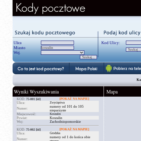
Kod Ulicy:
Ulica
Miasto
Woj.
Ko
Wyniki Wyszukiwania
Mapa
KOD:
[POKAŻ NA MAPIE]
75-001
[id]
Ulica:
Zwycięstwa
numery od 101 do 105
Numer:
nieparzyste
Miejscowość:
Koszalin
Powiat:
Koszalin
Woj:
Zachodniopomorskie
KOD:
[POKAŻ NA MAPIE]
75-002
[id]
Ulica:
Grodzka
numery od 1 do końca obie
Numer:
strony