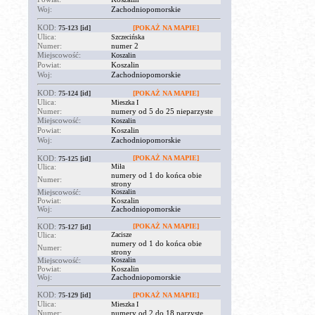
Woj:
Zachodniopomorskie
KOD:
75-123
[id]
[POKAŻ NA MAPIE]
Ulica:
Szczecińska
Numer:
numer 2
Miejscowość:
Koszalin
Powiat:
Koszalin
Woj:
Zachodniopomorskie
KOD:
75-124
[id]
[POKAŻ NA MAPIE]
Ulica:
Mieszka I
Numer:
numery od 5 do 25 nieparzyste
Miejscowość:
Koszalin
Powiat:
Koszalin
Woj:
Zachodniopomorskie
KOD:
[POKAŻ NA MAPIE]
75-125
[id]
Ulica:
Miła
numery od 1 do końca obie
Numer:
strony
Miejscowość:
Koszalin
Powiat:
Koszalin
Woj:
Zachodniopomorskie
KOD:
[POKAŻ NA MAPIE]
75-127
[id]
Ulica:
Zacisze
numery od 1 do końca obie
Numer:
strony
Miejscowość:
Koszalin
Powiat:
Koszalin
Woj:
Zachodniopomorskie
KOD:
75-129
[id]
[POKAŻ NA MAPIE]
Ulica:
Mieszka I
Numer:
numery od 2 do 18 parzyste