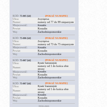
KOD:
75-005
[id]
[POKAŻ NA MAPIE]
Ulica:
Zwycięstwa
Numer:
numery od 77 do 99 nieparzyste
Miejscowość:
Koszalin
Powiat:
Koszalin
Woj:
Zachodniopomorskie
KOD:
75-006
[id]
[POKAŻ NA MAPIE]
Ulica:
Zwycięstwa
Numer:
numery od 73 do 75 nieparzyste
Miejscowość:
Koszalin
Powiat:
Koszalin
Woj:
Zachodniopomorskie
KOD:
[POKAŻ NA MAPIE]
75-007
[id]
Ulica:
Rynek Satromiejski
numery od 1 do końca obie
Numer:
strony
Miejscowość:
Koszalin
Powiat:
Koszalin
Woj:
Zachodniopomorskie
KOD:
[POKAŻ NA MAPIE]
75-007
[id]
Ulica:
Rynek Staromiejski
numery od 1 do końca obie
Numer:
strony
Miejscowość:
Koszalin
Powiat:
Koszalin
Woj:
Zachodniopomorskie
REKLAMA