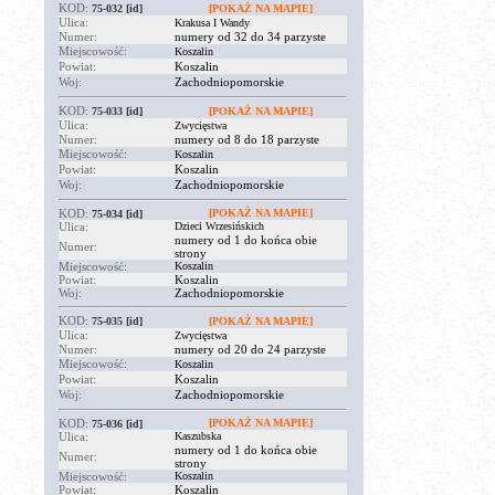
KOD:
75-032
[id]
[POKAŻ NA MAPIE]
Ulica:
Krakusa I Wandy
Numer:
numery od 32 do 34 parzyste
Miejscowość:
Koszalin
Powiat:
Koszalin
Woj:
Zachodniopomorskie
KOD:
75-033
[id]
[POKAŻ NA MAPIE]
Ulica:
Zwycięstwa
Numer:
numery od 8 do 18 parzyste
Miejscowość:
Koszalin
Powiat:
Koszalin
Woj:
Zachodniopomorskie
KOD:
[POKAŻ NA MAPIE]
75-034
[id]
Ulica:
Dzieci Wrzesińskich
numery od 1 do końca obie
Numer:
strony
Miejscowość:
Koszalin
Powiat:
Koszalin
Woj:
Zachodniopomorskie
KOD:
75-035
[id]
[POKAŻ NA MAPIE]
Ulica:
Zwycięstwa
Numer:
numery od 20 do 24 parzyste
Miejscowość:
Koszalin
Powiat:
Koszalin
Woj:
Zachodniopomorskie
KOD:
[POKAŻ NA MAPIE]
75-036
[id]
Ulica:
Kaszubska
numery od 1 do końca obie
Numer:
strony
Miejscowość:
Koszalin
Powiat:
Koszalin