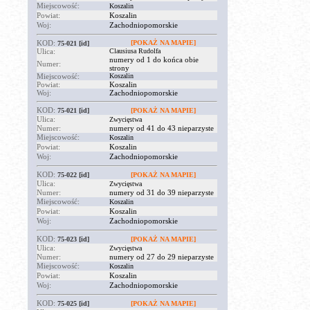
Miejscowość:
Koszalin
Powiat:
Koszalin
Woj:
Zachodniopomorskie
KOD:
[POKAŻ NA MAPIE]
75-021
[id]
Ulica:
Clausiusa Rudolfa
numery od 1 do końca obie
Numer:
strony
Miejscowość:
Koszalin
Powiat:
Koszalin
Woj:
Zachodniopomorskie
KOD:
75-021
[id]
[POKAŻ NA MAPIE]
Ulica:
Zwycięstwa
Numer:
numery od 41 do 43 nieparzyste
Miejscowość:
Koszalin
Powiat:
Koszalin
Woj:
Zachodniopomorskie
KOD:
75-022
[id]
[POKAŻ NA MAPIE]
Ulica:
Zwycięstwa
Numer:
numery od 31 do 39 nieparzyste
Miejscowość:
Koszalin
Powiat:
Koszalin
Woj:
Zachodniopomorskie
KOD:
75-023
[id]
[POKAŻ NA MAPIE]
Ulica:
Zwycięstwa
Numer:
numery od 27 do 29 nieparzyste
Miejscowość:
Koszalin
Powiat:
Koszalin
Woj:
Zachodniopomorskie
KOD:
75-025
[id]
[POKAŻ NA MAPIE]