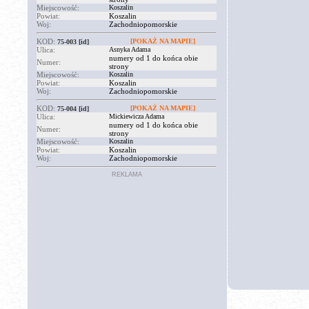
Miejscowość:
Koszalin
Powiat:
Koszalin
Woj:
Zachodniopomorskie
KOD:
[POKAŻ NA MAPIE]
75-003
[id]
Ulica:
Asnyka Adama
numery od 1 do końca obie
Numer:
strony
Miejscowość:
Koszalin
Powiat:
Koszalin
Woj:
Zachodniopomorskie
KOD:
[POKAŻ NA MAPIE]
75-004
[id]
Ulica:
Mickiewicza Adama
numery od 1 do końca obie
Numer:
strony
Miejscowość:
Koszalin
Powiat:
Koszalin
Woj:
Zachodniopomorskie
REKLAMA