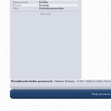
Miejscowość:
Koszalin
Powiat:
Koszalin
Woj:
Zachodniopomorskie
REKLAMA
Wyszukiwarka kodów pocztowych
- Ostatnio Szukane :
|
|
|
04-667
żródłowa
Osiek
Nowow
Kody-pocztowe.