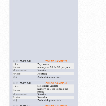
KOD:
75-008
[id]
[POKAŻ NA MAPIE]
Ulica:
Zwycięstwa
Numer:
numery od 90 do 92 parzyste
Miejscowość:
Koszalin
Powiat:
Koszalin
Woj:
Zachodniopomorskie
KOD:
[POKAŻ NA MAPIE]
75-009
[id]
Ulica:
Słowackiego Juliusza
numery od 1 do końca obie
Numer:
strony
Miejscowość:
Koszalin
Powiat:
Koszalin
Woj:
Zachodniopomorskie