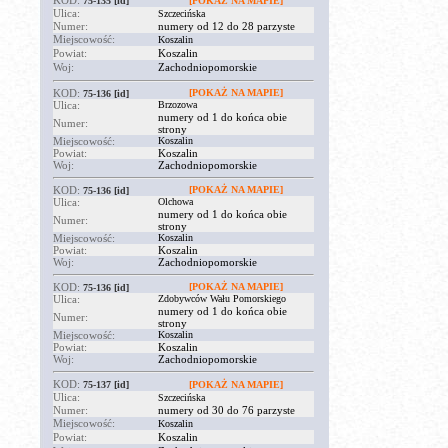
KOD:
75-135
[id]
[POKAŻ NA MAPIE]
Ulica:
Szczecińska
Numer:
numery od 12 do 28 parzyste
Miejscowość:
Koszalin
Powiat:
Koszalin
Woj:
Zachodniopomorskie
KOD:
[POKAŻ NA MAPIE]
75-136
[id]
Ulica:
Brzozowa
numery od 1 do końca obie
Numer:
strony
Miejscowość:
Koszalin
Powiat:
Koszalin
Woj:
Zachodniopomorskie
KOD:
[POKAŻ NA MAPIE]
75-136
[id]
Ulica:
Olchowa
numery od 1 do końca obie
Numer:
strony
Miejscowość:
Koszalin
Powiat:
Koszalin
Woj:
Zachodniopomorskie
KOD:
[POKAŻ NA MAPIE]
75-136
[id]
Ulica:
Zdobywców Wału Pomorskiego
numery od 1 do końca obie
Numer:
strony
Miejscowość:
Koszalin
Powiat:
Koszalin
Woj:
Zachodniopomorskie
KOD:
75-137
[id]
[POKAŻ NA MAPIE]
Ulica:
Szczecińska
Numer:
numery od 30 do 76 parzyste
Miejscowość:
Koszalin
Powiat:
Koszalin