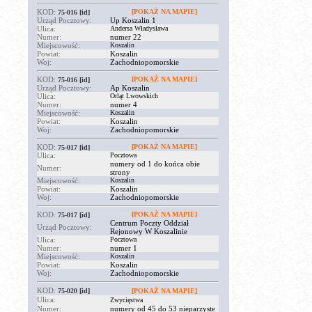
KOD:
[POKAŻ NA MAPIE]
75-016
[id]
Urząd Pocztowy:
Up Koszalin 1
Ulica:
Andersa Władysława
Numer:
numer 22
Miejscowość:
Koszalin
Powiat:
Koszalin
Woj:
Zachodniopomorskie
KOD:
[POKAŻ NA MAPIE]
75-016
[id]
Urząd Pocztowy:
Ap Koszalin
Ulica:
Orląt Lwowskich
Numer:
numer 4
Miejscowość:
Koszalin
Powiat:
Koszalin
Woj:
Zachodniopomorskie
KOD:
[POKAŻ NA MAPIE]
75-017
[id]
Ulica:
Pocztowa
numery od 1 do końca obie
Numer:
strony
Miejscowość:
Koszalin
Powiat:
Koszalin
Woj:
Zachodniopomorskie
KOD:
[POKAŻ NA MAPIE]
75-017
[id]
Centrum Poczty Oddział
Urząd Pocztowy:
Rejonowy W Koszalinie
Ulica:
Pocztowa
Numer:
numer 1
Miejscowość:
Koszalin
Powiat:
Koszalin
Woj:
Zachodniopomorskie
KOD:
75-020
[id]
[POKAŻ NA MAPIE]
Ulica:
Zwycięstwa
Numer:
numery od 45 do 53 nieparzyste