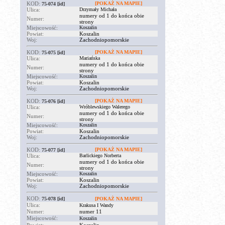
KOD:
[POKAŻ NA MAPIE]
75-074
[id]
Ulica:
Drzymały Michała
numery od 1 do końca obie
Numer:
strony
Miejscowość:
Koszalin
Powiat:
Koszalin
Woj:
Zachodniopomorskie
KOD:
[POKAŻ NA MAPIE]
75-075
[id]
Ulica:
Mariańska
numery od 1 do końca obie
Numer:
strony
Miejscowość:
Koszalin
Powiat:
Koszalin
Woj:
Zachodniopomorskie
KOD:
[POKAŻ NA MAPIE]
75-076
[id]
Ulica:
Wróblewskiego Walerego
numery od 1 do końca obie
Numer:
strony
Miejscowość:
Koszalin
Powiat:
Koszalin
Woj:
Zachodniopomorskie
KOD:
[POKAŻ NA MAPIE]
75-077
[id]
Ulica:
Barlickiego Norberta
numery od 1 do końca obie
Numer:
strony
Miejscowość:
Koszalin
Powiat:
Koszalin
Woj:
Zachodniopomorskie
KOD:
75-078
[id]
[POKAŻ NA MAPIE]
Ulica:
Krakusa I Wandy
Numer:
numer 11
Miejscowość:
Koszalin