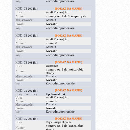
Woj:
Zachodniopomorskie
KOD:
75-200
[id]
[POKAŻ NA MAPIE]
Ulica:
Armii Krajowej Al.
Numer:
numery od 1 do 9 nieparzyste
Miejscowość:
Koszalin
Powiat:
Koszalin
Woj:
Zachodniopomorskie
KOD:
75-200
[id]
[POKAŻ NA MAPIE]
Ulica:
Armii Krajowej Al.
Numer:
numer 8
Miejscowość:
Koszalin
Powiat:
Koszalin
Woj:
Zachodniopomorskie
KOD:
[POKAŻ NA MAPIE]
75-201
[id]
Ulica:
Dworcowa
numery od 1 do końca obie
Numer:
strony
Miejscowość:
Koszalin
Powiat:
Koszalin
Woj:
Zachodniopomorskie
KOD:
[POKAŻ NA MAPIE]
75-202
[id]
Urząd Pocztowy:
Up Koszalin 4
Ulica:
Armii Krajowej Al.
Numer:
numer 5
Miejscowość:
Koszalin
Powiat:
Koszalin
Woj:
Zachodniopomorskie
KOD:
[POKAŻ NA MAPIE]
75-202
[id]
Ulica:
Cegielskiego Hipolita
numery od 1 do końca obie
Numer:
strony