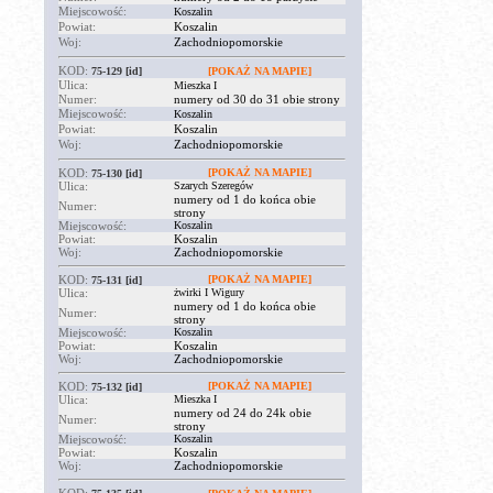
Miejscowość:
Koszalin
Powiat:
Koszalin
Woj:
Zachodniopomorskie
KOD:
75-129
[id]
[POKAŻ NA MAPIE]
Ulica:
Mieszka I
Numer:
numery od 30 do 31 obie strony
Miejscowość:
Koszalin
Powiat:
Koszalin
Woj:
Zachodniopomorskie
KOD:
[POKAŻ NA MAPIE]
75-130
[id]
Ulica:
Szarych Szeregów
numery od 1 do końca obie
Numer:
strony
Miejscowość:
Koszalin
Powiat:
Koszalin
Woj:
Zachodniopomorskie
KOD:
[POKAŻ NA MAPIE]
75-131
[id]
Ulica:
żwirki I Wigury
numery od 1 do końca obie
Numer:
strony
Miejscowość:
Koszalin
Powiat:
Koszalin
Woj:
Zachodniopomorskie
KOD:
[POKAŻ NA MAPIE]
75-132
[id]
Ulica:
Mieszka I
numery od 24 do 24k obie
Numer:
strony
Miejscowość:
Koszalin
Powiat:
Koszalin
Woj:
Zachodniopomorskie