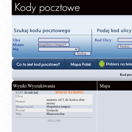
Kod Ulicy:
Ulica
Miasto
Woj.
Kod poc
Wyniki Wyszukiwania
Mapa
KOD:
[POKAŻ NA MAPIE]
05-640
[id]
Ulica:
numery od 1 do końca obie
Numer:
strony
Miejscowość:
Mogielnica (stegny)
Powiat:
Grójecki
Woj:
Mazowieckie
REKLAMA