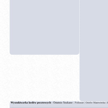
Wyszukiwarka kodów pocztowych
- Ostatnio Szukane :
|
|
Podsusze
Ostrów Mazowiecka