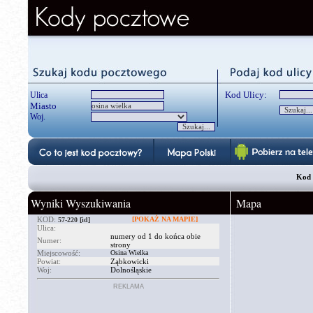
Kod Ulicy:
Ulica
Miasto
Woj.
Kod 
Wyniki Wyszukiwania
Mapa
KOD:
[POKAŻ NA MAPIE]
57-220
[id]
Ulica:
numery od 1 do końca obie
Numer:
strony
Miejscowość:
Osina Wielka
Powiat:
Ząbkowicki
Woj:
Dolnośląskie
REKLAMA