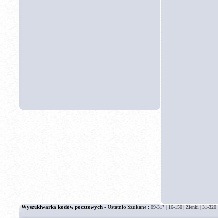
Wyszukiwarka kodów pocztowych
- Ostatnio Szukane :
|
|
|
09-317
16-150
Zienki
31-320