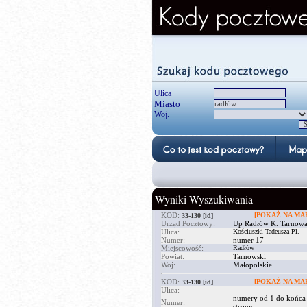
Ulica
Miasto
Woj.
Wyniki Wyszukiwania
KOD:
[POKAŻ NA MAP
33-130
[id]
Urząd Pocztowy:
Up Radłów K. Tarnow
Ulica:
Kościuszki Tadeusza Pl.
Numer:
numer 17
Miejscowość:
Radłów
Powiat:
Tarnowski
Woj:
Małopolskie
KOD:
[POKAŻ NA MAP
33-130
[id]
Ulica:
numery od 1 do końca
Numer:
strony