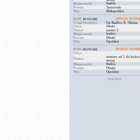
Miejscowość:
Radłów
Powiat:
Tarnowski
Woj:
Małopolskie
KOD:
[POKAŻ NA MAP
46-331
[id]
Urząd Pocztowy:
Up Radłów K. Olesna
Ulica:
Oleska
Numer:
numer 2
Miejscowość:
Radłów
Powiat:
Oleski
Woj:
Opolskie
KOD:
[POKAŻ NA MAP
46-331
[id]
Ulica:
numery od 1 do końca
Numer:
strony
Miejscowość:
Radłów
Powiat:
Oleski
Woj:
Opolskie
REKLAMA