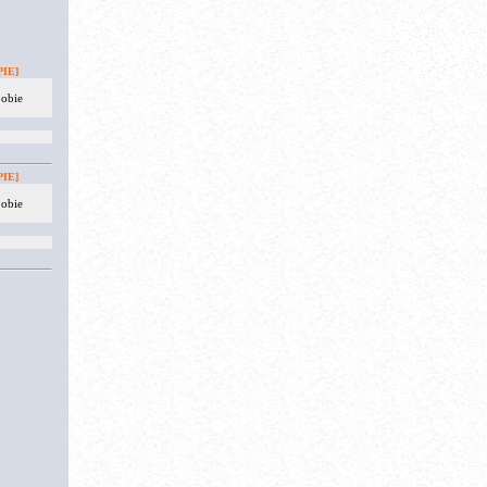
IE]
 obie
IE]
 obie