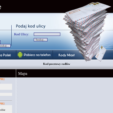
Kod Ulicy:
Kod pocztowy radłów
Mapa
IE]
a
IE]
 obie