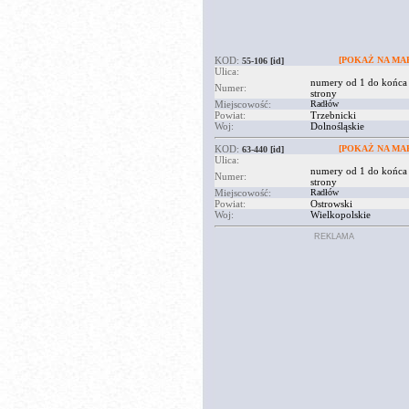
KOD:
[POKAŻ NA MAP
55-106
[id]
Ulica:
numery od 1 do końca
Numer:
strony
Miejscowość:
Radłów
Powiat:
Trzebnicki
Woj:
Dolnośląskie
KOD:
[POKAŻ NA MAP
63-440
[id]
Ulica:
numery od 1 do końca
Numer:
strony
Miejscowość:
Radłów
Powiat:
Ostrowski
Woj:
Wielkopolskie
REKLAMA