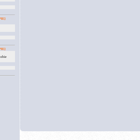
IE]
IE]
 obie