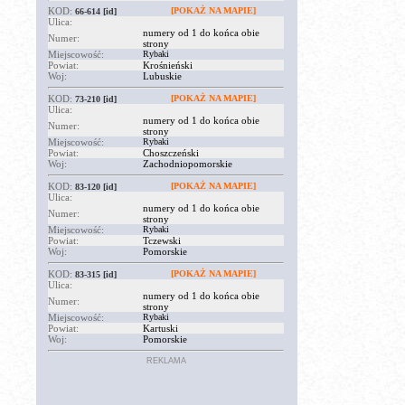
KOD:
[POKAŻ NA MAPIE]
66-614
[id]
Ulica:
numery od 1 do końca obie
Numer:
strony
Miejscowość:
Rybaki
Powiat:
Krośnieński
Woj:
Lubuskie
KOD:
[POKAŻ NA MAPIE]
73-210
[id]
Ulica:
numery od 1 do końca obie
Numer:
strony
Miejscowość:
Rybaki
Powiat:
Choszczeński
Woj:
Zachodniopomorskie
KOD:
[POKAŻ NA MAPIE]
83-120
[id]
Ulica:
numery od 1 do końca obie
Numer:
strony
Miejscowość:
Rybaki
Powiat:
Tczewski
Woj:
Pomorskie
KOD:
[POKAŻ NA MAPIE]
83-315
[id]
Ulica:
numery od 1 do końca obie
Numer:
strony
Miejscowość:
Rybaki
Powiat:
Kartuski
Woj:
Pomorskie
REKLAMA