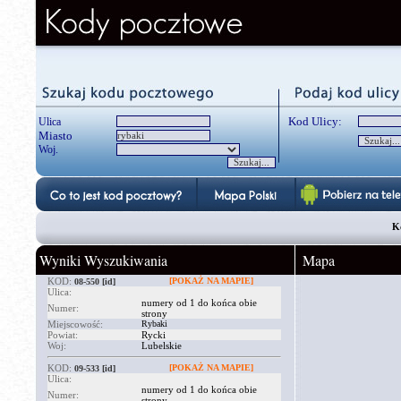
Kod Ulicy:
Ulica
Miasto
Woj.
K
Wyniki Wyszukiwania
Mapa
KOD:
[POKAŻ NA MAPIE]
08-550
[id]
Ulica:
numery od 1 do końca obie
Numer:
strony
Miejscowość:
Rybaki
Powiat:
Rycki
Woj:
Lubelskie
KOD:
[POKAŻ NA MAPIE]
09-533
[id]
Ulica:
numery od 1 do końca obie
Numer:
strony