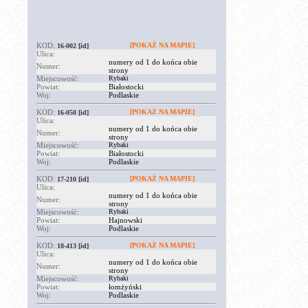
KOD:
[POKAŻ NA MAPIE]
16-002
[id]
Ulica:
numery od 1 do końca obie
Numer:
strony
Miejscowość:
Rybaki
Powiat:
Białostocki
Woj:
Podlaskie
KOD:
[POKAŻ NA MAPIE]
16-050
[id]
Ulica:
numery od 1 do końca obie
Numer:
strony
Miejscowość:
Rybaki
Powiat:
Białostocki
Woj:
Podlaskie
KOD:
[POKAŻ NA MAPIE]
17-210
[id]
Ulica:
numery od 1 do końca obie
Numer:
strony
Miejscowość:
Rybaki
Powiat:
Hajnowski
Woj:
Podlaskie
KOD:
[POKAŻ NA MAPIE]
18-413
[id]
Ulica:
numery od 1 do końca obie
Numer:
strony
Miejscowość:
Rybaki
Powiat:
łomżyński
Woj:
Podlaskie