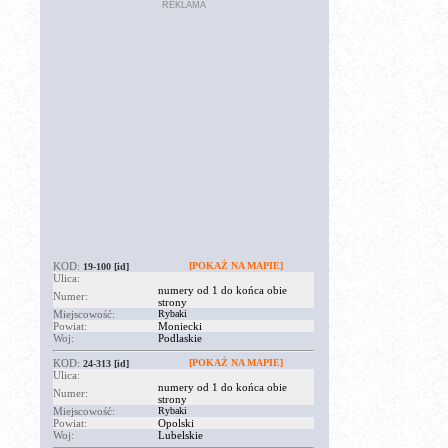
REKLAMA
KOD:
[POKAŻ NA MAPIE]
19-100
[id]
Ulica:
numery od 1 do końca obie
Numer:
strony
Miejscowość:
Rybaki
Powiat:
Moniecki
Woj:
Podlaskie
KOD:
[POKAŻ NA MAPIE]
24-313
[id]
Ulica:
numery od 1 do końca obie
Numer:
strony
Miejscowość:
Rybaki
Powiat:
Opolski
Woj:
Lubelskie