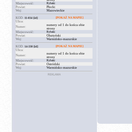
Miejscowość:
Rybaki
Powiat:
Płocki
Woj:
Mazowieckie
KOD:
[POKAŻ NA MAPIE]
11-034
[id]
Ulica:
numery od 1 do końca obie
Numer:
strony
Miejscowość:
Rybaki
Powiat:
Olsztyński
Woj:
Warmińsko-mazurskie
KOD:
[POKAŻ NA MAPIE]
14-330
[id]
Ulica:
numery od 1 do końca obie
Numer:
strony
Miejscowość:
Rybaki
Powiat:
Ostródzki
Woj:
Warmińsko-mazurskie
REKLAMA