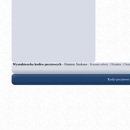
Wyszukiwarka kodów pocztowych
- Ostatnio Szukane :
|
|
Romany-sebory
Olszanka
Choje
Kody-pocztowe.