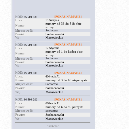
KOD:
[POKAŻ NA MAPIE]
96-500
[id]
Ulica:
15 Sierpnia
numery od 36 do 51b obie
Numer:
strony
Miejscowość:
Sochaczew
Powiat:
Sochaczewski
Woj:
Mazowieckie
KOD:
[POKAŻ NA MAPIE]
96-500
[id]
Ulica:
17 Stycznia
numery od 1 do końca obie
Numer:
strony
Miejscowość:
Sochaczew
Powiat:
Sochaczewski
Woj:
Mazowieckie
KOD:
96-500
[id]
[POKAŻ NA MAPIE]
Ulica:
600-lecia Al.
Numer:
numery od 3 do 69 nieparzyste
Miejscowość:
Sochaczew
Powiat:
Sochaczewski
Woj:
Mazowieckie
KOD:
96-500
[id]
[POKAŻ NA MAPIE]
Ulica:
600-lecia Al.
Numer:
numery od 6 do 90 parzyste
Miejscowość:
Sochaczew
Powiat:
Sochaczewski
Woj:
Mazowieckie
REKLAMA