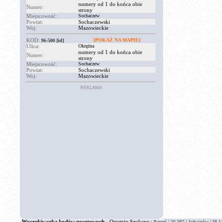
numery od 1 do końca obie
Numer:
strony
Miejscowość:
Sochaczew
Powiat:
Sochaczewski
Woj:
Mazowieckie
KOD:
[POKAŻ NA MAPIE]
96-500
[id]
Ulica:
Okrężna
numery od 1 do końca obie
Numer:
strony
Miejscowość:
Sochaczew
Powiat:
Sochaczewski
Woj:
Mazowieckie
REKLAMA
Wyszukiwarka kodów pocztowych
- Ostatnio Szukane :
|
|
|
Parzeń
20-387
Jadwigów
38-1