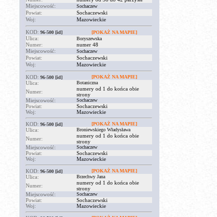
Miejscowość:
Sochaczew
Powiat:
Sochaczewski
Woj:
Mazowieckie
KOD:
96-500
[id]
[POKAŻ NA MAPIE]
Ulica:
Boryszewska
Numer:
numer 48
Miejscowość:
Sochaczew
Powiat:
Sochaczewski
Woj:
Mazowieckie
KOD:
[POKAŻ NA MAPIE]
96-500
[id]
Ulica:
Botaniczna
numery od 1 do końca obie
Numer:
strony
Miejscowość:
Sochaczew
Powiat:
Sochaczewski
Woj:
Mazowieckie
KOD:
[POKAŻ NA MAPIE]
96-500
[id]
Ulica:
Broniewskiego Władysława
numery od 1 do końca obie
Numer:
strony
Miejscowość:
Sochaczew
Powiat:
Sochaczewski
Woj:
Mazowieckie
KOD:
[POKAŻ NA MAPIE]
96-500
[id]
Ulica:
Brzechwy Jana
numery od 1 do końca obie
Numer:
strony
Miejscowość:
Sochaczew
Powiat:
Sochaczewski
Woj:
Mazowieckie