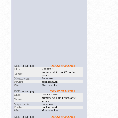
KOD:
[POKAŻ NA MAPIE]
96-500
[id]
Ulica:
600-lecia Al.
numery od 41 do 42b obie
Numer:
strony
Miejscowość:
Sochaczew
Powiat:
Sochaczewski
Woj:
Mazowieckie
KOD:
[POKAŻ NA MAPIE]
96-500
[id]
Ulica:
Armii Krajowej
numery od 1 do końca obie
Numer:
strony
Miejscowość:
Sochaczew
Powiat:
Sochaczewski
Woj:
Mazowieckie
KOD:
[POKAŻ NA MAPIE]
96-500
[id]