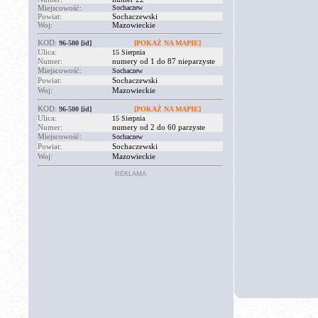
Miejscowość:
Sochaczew
Powiat:
Sochaczewski
Woj:
Mazowieckie
KOD:
96-500
[id]
[POKAŻ NA MAPIE]
Ulica:
15 Sierpnia
Numer:
numery od 1 do 87 nieparzyste
Miejscowość:
Sochaczew
Powiat:
Sochaczewski
Woj:
Mazowieckie
KOD:
96-500
[id]
[POKAŻ NA MAPIE]
Ulica:
15 Sierpnia
Numer:
numery od 2 do 60 parzyste
Miejscowość:
Sochaczew
Powiat:
Sochaczewski
Woj:
Mazowieckie
REKLAMA