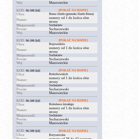
Woj:
Mazowieckie
KOD:
[POKAŻ NA MAPIE]
96-500
[id]
Ulica:
Bema Józefa (generała Józefa Bema)
numery od 1 do końca obie
Numer:
strony
Miejscowość:
Sochaczew
Powiat:
Sochaczewski
Woj:
Mazowieckie
KOD:
[POKAŻ NA MAPIE]
96-500
[id]
Ulica:
Bojowników
numery od 1 do końca obie
Numer:
strony
Miejscowość:
Sochaczew
Powiat:
Sochaczewski
Woj:
Mazowieckie
KOD:
[POKAŻ NA MAPIE]
96-500
[id]
Ulica:
Bolechowskich
numery od 1 do końca obie
Numer:
strony
Miejscowość:
Sochaczew
Powiat:
Sochaczewski
Woj:
Mazowieckie
KOD:
[POKAŻ NA MAPIE]
96-500
[id]
Ulica:
Bolesława śmiałego
numery od 1 do końca obie
Numer:
strony
Miejscowość:
Sochaczew
Powiat:
Sochaczewski
Woj:
Mazowieckie
KOD:
96-500
[id]
[POKAŻ NA MAPIE]
Ulica:
Boryszewska
Numer:
numery od 38 do 42 parzyste