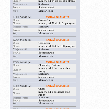
Numer:
numery od 64 do 65 obie strony
Miejscowość:
Sochaczew
Powiat:
Sochaczewski
Woj:
Mazowieckie
KOD:
96-500
[id]
[POKAŻ NA MAPIE]
Ulica:
Gawłowska
Numer:
numery od 70 do 118a parzyste
Miejscowość:
Sochaczew
Powiat:
Sochaczewski
Woj:
Mazowieckie
KOD:
96-500
[id]
[POKAŻ NA MAPIE]
Ulica:
Gawłowska
Numer:
numery od 144 do 158 parzyste
Miejscowość:
Sochaczew
Powiat:
Sochaczewski
Woj:
Mazowieckie
KOD:
[POKAŻ NA MAPIE]
96-500
[id]
Ulica:
Głowackiego Bartosza
numery od 1 do końca obie
Numer:
strony
Miejscowość:
Sochaczew
Powiat:
Sochaczewski
Woj:
Mazowieckie
KOD:
[POKAŻ NA MAPIE]
96-500
[id]
Ulica:
Głucha
numery od 1 do końca obie
Numer:
strony
Miejscowość:
Sochaczew
Powiat:
Sochaczewski
Woj:
Mazowieckie