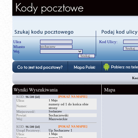
Kod Ulicy:
Ulica
Miasto
Woj.
Kod
Wyniki Wyszukiwania
Mapa
KOD:
[POKAŻ NA MAPIE]
96-500
[id]
Ulica:
1 Maja
numery od 1 do końca obie
Numer:
strony
Miejscowość:
Sochaczew
Powiat:
Sochaczewski
Woj:
Mazowieckie
KOD:
[POKAŻ NA MAPIE]
96-500
[id]
Urząd Pocztowy:
Up Sochaczew 1
Ulica:
1 Maja
Numer:
numer 22