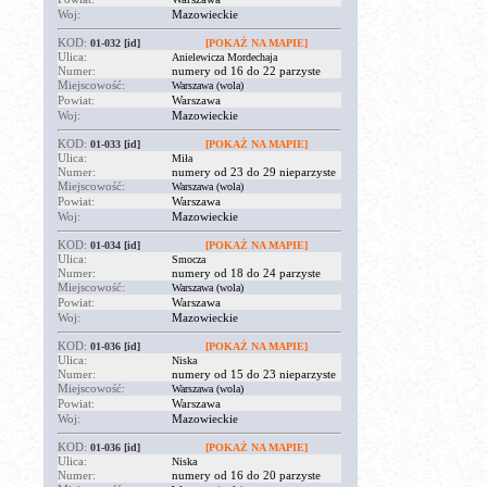
Woj:
Mazowieckie
KOD:
01-032
[id]
[POKAŻ NA MAPIE]
Ulica:
Anielewicza Mordechaja
Numer:
numery od 16 do 22 parzyste
Miejscowość:
Warszawa (wola)
Powiat:
Warszawa
Woj:
Mazowieckie
KOD:
01-033
[id]
[POKAŻ NA MAPIE]
Ulica:
Miła
Numer:
numery od 23 do 29 nieparzyste
Miejscowość:
Warszawa (wola)
Powiat:
Warszawa
Woj:
Mazowieckie
KOD:
01-034
[id]
[POKAŻ NA MAPIE]
Ulica:
Smocza
Numer:
numery od 18 do 24 parzyste
Miejscowość:
Warszawa (wola)
Powiat:
Warszawa
Woj:
Mazowieckie
KOD:
01-036
[id]
[POKAŻ NA MAPIE]
Ulica:
Niska
Numer:
numery od 15 do 23 nieparzyste
Miejscowość:
Warszawa (wola)
Powiat:
Warszawa
Woj:
Mazowieckie
KOD:
01-036
[id]
[POKAŻ NA MAPIE]
Ulica:
Niska
Numer:
numery od 16 do 20 parzyste