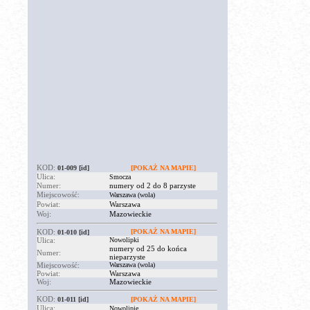
KOD:
01-009
[id]
[POKAŻ NA MAPIE]
Ulica:
Smocza
Numer:
numery od 2 do 8 parzyste
Miejscowość:
Warszawa (wola)
Powiat:
Warszawa
Woj:
Mazowieckie
KOD:
[POKAŻ NA MAPIE]
01-010
[id]
Ulica:
Nowolipki
numery od 25 do końca
Numer:
nieparzyste
Miejscowość:
Warszawa (wola)
Powiat:
Warszawa
Woj:
Mazowieckie
KOD:
01-011
[id]
[POKAŻ NA MAPIE]
Ulica:
Nowolipie