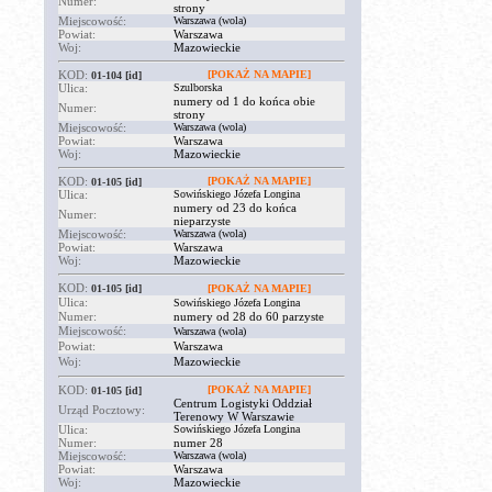
Numer:
strony
Miejscowość:
Warszawa (wola)
Powiat:
Warszawa
Woj:
Mazowieckie
KOD:
[POKAŻ NA MAPIE]
01-104
[id]
Ulica:
Szulborska
numery od 1 do końca obie
Numer:
strony
Miejscowość:
Warszawa (wola)
Powiat:
Warszawa
Woj:
Mazowieckie
KOD:
[POKAŻ NA MAPIE]
01-105
[id]
Ulica:
Sowińskiego Józefa Longina
numery od 23 do końca
Numer:
nieparzyste
Miejscowość:
Warszawa (wola)
Powiat:
Warszawa
Woj:
Mazowieckie
KOD:
01-105
[id]
[POKAŻ NA MAPIE]
Ulica:
Sowińskiego Józefa Longina
Numer:
numery od 28 do 60 parzyste
Miejscowość:
Warszawa (wola)
Powiat:
Warszawa
Woj:
Mazowieckie
KOD:
[POKAŻ NA MAPIE]
01-105
[id]
Centrum Logistyki Oddział
Urząd Pocztowy:
Terenowy W Warszawie
Ulica:
Sowińskiego Józefa Longina
Numer:
numer 28
Miejscowość:
Warszawa (wola)
Powiat:
Warszawa
Woj:
Mazowieckie