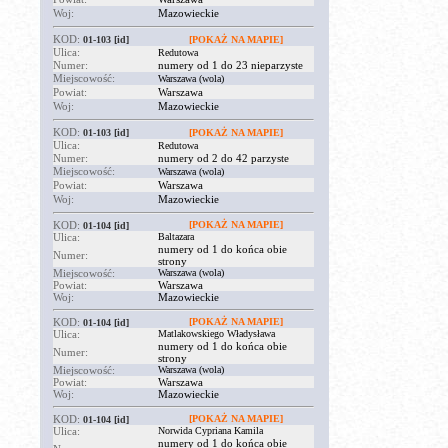
Woj:
Mazowieckie
KOD:
01-103
[id]
[POKAŻ NA MAPIE]
Ulica:
Redutowa
Numer:
numery od 1 do 23 nieparzyste
Miejscowość:
Warszawa (wola)
Powiat:
Warszawa
Woj:
Mazowieckie
KOD:
01-103
[id]
[POKAŻ NA MAPIE]
Ulica:
Redutowa
Numer:
numery od 2 do 42 parzyste
Miejscowość:
Warszawa (wola)
Powiat:
Warszawa
Woj:
Mazowieckie
KOD:
[POKAŻ NA MAPIE]
01-104
[id]
Ulica:
Baltazara
numery od 1 do końca obie
Numer:
strony
Miejscowość:
Warszawa (wola)
Powiat:
Warszawa
Woj:
Mazowieckie
KOD:
[POKAŻ NA MAPIE]
01-104
[id]
Ulica:
Matlakowskiego Władysława
numery od 1 do końca obie
Numer:
strony
Miejscowość:
Warszawa (wola)
Powiat:
Warszawa
Woj:
Mazowieckie
KOD:
[POKAŻ NA MAPIE]
01-104
[id]
Ulica:
Norwida Cypriana Kamila
numery od 1 do końca obie