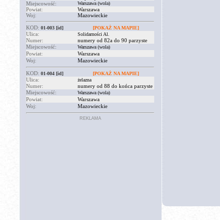
Miejscowość:
Warszawa (wola)
Powiat:
Warszawa
Woj:
Mazowieckie
KOD:
01-003
[id]
[POKAŻ NA MAPIE]
Ulica:
Solidarności Al.
Numer:
numery od 82a do 90 parzyste
Miejscowość:
Warszawa (wola)
Powiat:
Warszawa
Woj:
Mazowieckie
KOD:
01-004
[id]
[POKAŻ NA MAPIE]
Ulica:
żelazna
Numer:
numery od 88 do końca parzyste
Miejscowość:
Warszawa (wola)
Powiat:
Warszawa
Woj:
Mazowieckie
REKLAMA