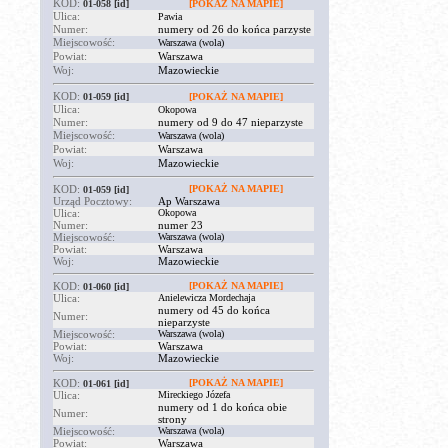
KOD:
01-058
[id]
[POKAŻ NA MAPIE]
Ulica:
Pawia
Numer:
numery od 26 do końca parzyste
Miejscowość:
Warszawa (wola)
Powiat:
Warszawa
Woj:
Mazowieckie
KOD:
01-059
[id]
[POKAŻ NA MAPIE]
Ulica:
Okopowa
Numer:
numery od 9 do 47 nieparzyste
Miejscowość:
Warszawa (wola)
Powiat:
Warszawa
Woj:
Mazowieckie
KOD:
[POKAŻ NA MAPIE]
01-059
[id]
Urząd Pocztowy:
Ap Warszawa
Ulica:
Okopowa
Numer:
numer 23
Miejscowość:
Warszawa (wola)
Powiat:
Warszawa
Woj:
Mazowieckie
KOD:
[POKAŻ NA MAPIE]
01-060
[id]
Ulica:
Anielewicza Mordechaja
numery od 45 do końca
Numer:
nieparzyste
Miejscowość:
Warszawa (wola)
Powiat:
Warszawa
Woj:
Mazowieckie
KOD:
[POKAŻ NA MAPIE]
01-061
[id]
Ulica:
Mireckiego Józefa
numery od 1 do końca obie
Numer:
strony
Miejscowość:
Warszawa (wola)
Powiat:
Warszawa