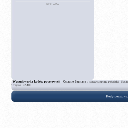
REKLAMA
Wyszukiwarka kodów pocztowych
- Ostatnio Szukane :
|
Warszawa (praga-południe)
Sosab
|
Szczęsna
42-100
Kody-pocztowe.