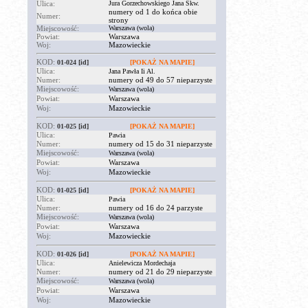
Ulica:
Jura Gorzechowskiego Jana Skw.
numery od 1 do końca obie
Numer:
strony
Miejscowość:
Warszawa (wola)
Powiat:
Warszawa
Woj:
Mazowieckie
KOD:
01-024
[id]
[POKAŻ NA MAPIE]
Ulica:
Jana Pawła Ii Al.
Numer:
numery od 49 do 57 nieparzyste
Miejscowość:
Warszawa (wola)
Powiat:
Warszawa
Woj:
Mazowieckie
KOD:
01-025
[id]
[POKAŻ NA MAPIE]
Ulica:
Pawia
Numer:
numery od 15 do 31 nieparzyste
Miejscowość:
Warszawa (wola)
Powiat:
Warszawa
Woj:
Mazowieckie
KOD:
01-025
[id]
[POKAŻ NA MAPIE]
Ulica:
Pawia
Numer:
numery od 16 do 24 parzyste
Miejscowość:
Warszawa (wola)
Powiat:
Warszawa
Woj:
Mazowieckie
KOD:
01-026
[id]
[POKAŻ NA MAPIE]
Ulica:
Anielewicza Mordechaja
Numer:
numery od 21 do 29 nieparzyste
Miejscowość:
Warszawa (wola)
Powiat:
Warszawa
Woj:
Mazowieckie