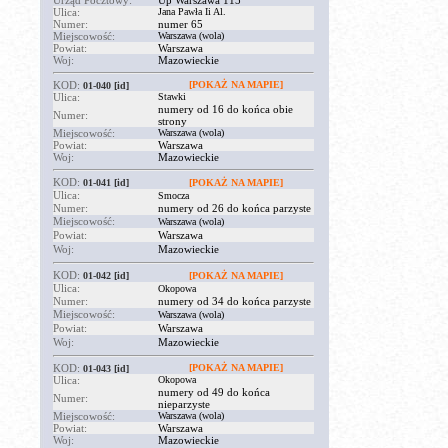
Urząd Pocztowy:
Up Warszawa 115
Ulica:
Jana Pawła Ii Al.
Numer:
numer 65
Miejscowość:
Warszawa (wola)
Powiat:
Warszawa
Woj:
Mazowieckie
KOD:
[POKAŻ NA MAPIE]
01-040
[id]
Ulica:
Stawki
numery od 16 do końca obie
Numer:
strony
Miejscowość:
Warszawa (wola)
Powiat:
Warszawa
Woj:
Mazowieckie
KOD:
01-041
[id]
[POKAŻ NA MAPIE]
Ulica:
Smocza
Numer:
numery od 26 do końca parzyste
Miejscowość:
Warszawa (wola)
Powiat:
Warszawa
Woj:
Mazowieckie
KOD:
01-042
[id]
[POKAŻ NA MAPIE]
Ulica:
Okopowa
Numer:
numery od 34 do końca parzyste
Miejscowość:
Warszawa (wola)
Powiat:
Warszawa
Woj:
Mazowieckie
KOD:
[POKAŻ NA MAPIE]
01-043
[id]
Ulica:
Okopowa
numery od 49 do końca
Numer:
nieparzyste
Miejscowość:
Warszawa (wola)
Powiat:
Warszawa
Woj:
Mazowieckie