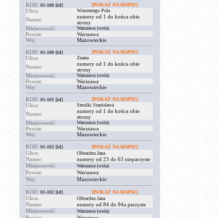
KOD:
[POKAŻ NA MAPIE]
01-100
[id]
Ulica:
Wincentego Pola
numery od 1 do końca obie
Numer:
strony
Miejscowość:
Warszawa (wola)
Powiat:
Warszawa
Woj:
Mazowieckie
KOD:
[POKAŻ NA MAPIE]
01-100
[id]
Ulica:
Znana
numery od 1 do końca obie
Numer:
strony
Miejscowość:
Warszawa (wola)
Powiat:
Warszawa
Woj:
Mazowieckie
KOD:
[POKAŻ NA MAPIE]
01-101
[id]
Ulica:
Smolki Stanisława
numery od 1 do końca obie
Numer:
strony
Miejscowość:
Warszawa (wola)
Powiat:
Warszawa
Woj:
Mazowieckie
KOD:
01-102
[id]
[POKAŻ NA MAPIE]
Ulica:
Olbrachta Jana
Numer:
numery od 23 do 63 nieparzyste
Miejscowość:
Warszawa (wola)
Powiat:
Warszawa
Woj:
Mazowieckie
KOD:
01-102
[id]
[POKAŻ NA MAPIE]
Ulica:
Olbrachta Jana
Numer:
numery od 84 do 94a parzyste
Miejscowość:
Warszawa (wola)
Powiat:
Warszawa