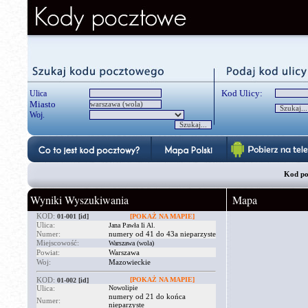
Kod Ulicy:
Ulica
Miasto
Woj.
Kod po
Wyniki Wyszukiwania
Mapa
KOD:
01-001
[id]
[POKAŻ NA MAPIE]
Ulica:
Jana Pawła Ii Al.
Numer:
numery od 41 do 43a nieparzyste
Miejscowość:
Warszawa (wola)
Powiat:
Warszawa
Woj:
Mazowieckie
KOD:
[POKAŻ NA MAPIE]
01-002
[id]
Ulica:
Nowolipie
numery od 21 do końca
Numer:
nieparzyste