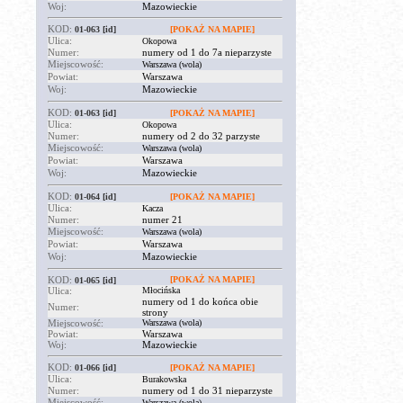
Woj:
Mazowieckie
KOD:
01-063
[id]
[POKAŻ NA MAPIE]
Ulica:
Okopowa
Numer:
numery od 1 do 7a nieparzyste
Miejscowość:
Warszawa (wola)
Powiat:
Warszawa
Woj:
Mazowieckie
KOD:
01-063
[id]
[POKAŻ NA MAPIE]
Ulica:
Okopowa
Numer:
numery od 2 do 32 parzyste
Miejscowość:
Warszawa (wola)
Powiat:
Warszawa
Woj:
Mazowieckie
KOD:
01-064
[id]
[POKAŻ NA MAPIE]
Ulica:
Kacza
Numer:
numer 21
Miejscowość:
Warszawa (wola)
Powiat:
Warszawa
Woj:
Mazowieckie
KOD:
[POKAŻ NA MAPIE]
01-065
[id]
Ulica:
Młocińska
numery od 1 do końca obie
Numer:
strony
Miejscowość:
Warszawa (wola)
Powiat:
Warszawa
Woj:
Mazowieckie
KOD:
01-066
[id]
[POKAŻ NA MAPIE]
Ulica:
Burakowska
Numer:
numery od 1 do 31 nieparzyste
Miejscowość:
Warszawa (wola)