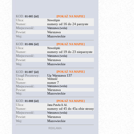
KOD:
01-005
[id]
[POKAŻ NA MAPIE]
Ulica:
Nowolipie
Numer:
numery od 16 do 24 parzyste
Miejscowość:
Warszawa (wola)
Powiat:
Warszawa
Woj:
Mazowieckie
KOD:
01-006
[id]
[POKAŻ NA MAPIE]
Ulica:
Nowolipki
Numer:
numery od 19 do 23 nieparzyste
Miejscowość:
Warszawa (wola)
Powiat:
Warszawa
Woj:
Mazowieckie
KOD:
[POKAŻ NA MAPIE]
01-007
[id]
Urząd Pocztowy:
Up Warszawa 137
Ulica:
Wolność
Numer:
numer 7
Miejscowość:
Warszawa (wola)
Powiat:
Warszawa
Woj:
Mazowieckie
KOD:
01-008
[id]
[POKAŻ NA MAPIE]
Ulica:
Jana Pawła Ii Al.
Numer:
numery od 45 do 45a obie strony
Miejscowość:
Warszawa (wola)
Powiat:
Warszawa
Woj:
Mazowieckie
REKLAMA