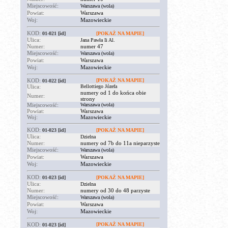
Miejscowość:
Warszawa (wola)
Powiat:
Warszawa
Woj:
Mazowieckie
KOD:
01-021
[id]
[POKAŻ NA MAPIE]
Ulica:
Jana Pawła Ii Al.
Numer:
numer 47
Miejscowość:
Warszawa (wola)
Powiat:
Warszawa
Woj:
Mazowieckie
KOD:
[POKAŻ NA MAPIE]
01-022
[id]
Ulica:
Bellottiego Józefa
numery od 1 do końca obie
Numer:
strony
Miejscowość:
Warszawa (wola)
Powiat:
Warszawa
Woj:
Mazowieckie
KOD:
01-023
[id]
[POKAŻ NA MAPIE]
Ulica:
Dzielna
Numer:
numery od 7b do 11a nieparzyste
Miejscowość:
Warszawa (wola)
Powiat:
Warszawa
Woj:
Mazowieckie
KOD:
01-023
[id]
[POKAŻ NA MAPIE]
Ulica:
Dzielna
Numer:
numery od 30 do 48 parzyste
Miejscowość:
Warszawa (wola)
Powiat:
Warszawa
Woj:
Mazowieckie
KOD:
[POKAŻ NA MAPIE]
01-023
[id]