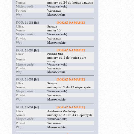
Numer:
numery od 24 do końca parzyste
Miejscowość:
Warszawa (wola)
Powiat:
Warszawa
Woj:
Mazowieckie
KOD:
01-053
[id]
[POKAŻ NA MAPIE]
Ulica:
Smocza
Numer:
numer 15
Miejscowość:
Warszawa (wola)
Powiat:
Warszawa
Woj:
Mazowieckie
KOD:
[POKAŻ NA MAPIE]
01-054
[id]
Ulica:
Paszyna Jana
numery od 1 do końca obie
Numer:
strony
Miejscowość:
Warszawa (wola)
Powiat:
Warszawa
Woj:
Mazowieckie
KOD:
01-056
[id]
[POKAŻ NA MAPIE]
Ulica:
Smocza
Numer:
numery od 9 do 13 nieparzyste
Miejscowość:
Warszawa (wola)
Powiat:
Warszawa
Woj:
Mazowieckie
KOD:
01-057
[id]
[POKAŻ NA MAPIE]
Ulica:
Anielewicza Mordechaja
Numer:
numery od 31 do 43 nieparzyste
Miejscowość:
Warszawa (wola)
Powiat:
Warszawa
Woj:
Mazowieckie