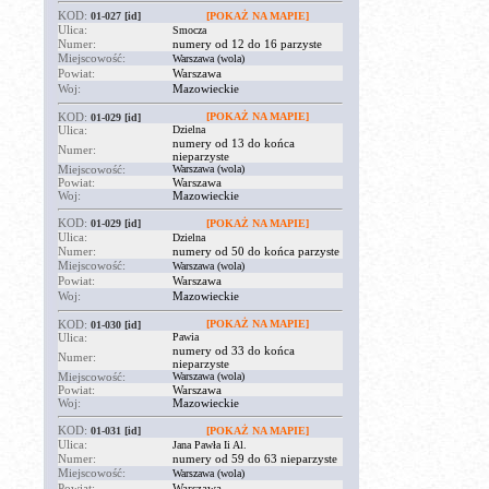
KOD:
01-027
[id]
[POKAŻ NA MAPIE]
Ulica:
Smocza
Numer:
numery od 12 do 16 parzyste
Miejscowość:
Warszawa (wola)
Powiat:
Warszawa
Woj:
Mazowieckie
KOD:
[POKAŻ NA MAPIE]
01-029
[id]
Ulica:
Dzielna
numery od 13 do końca
Numer:
nieparzyste
Miejscowość:
Warszawa (wola)
Powiat:
Warszawa
Woj:
Mazowieckie
KOD:
01-029
[id]
[POKAŻ NA MAPIE]
Ulica:
Dzielna
Numer:
numery od 50 do końca parzyste
Miejscowość:
Warszawa (wola)
Powiat:
Warszawa
Woj:
Mazowieckie
KOD:
[POKAŻ NA MAPIE]
01-030
[id]
Ulica:
Pawia
numery od 33 do końca
Numer:
nieparzyste
Miejscowość:
Warszawa (wola)
Powiat:
Warszawa
Woj:
Mazowieckie
KOD:
01-031
[id]
[POKAŻ NA MAPIE]
Ulica:
Jana Pawła Ii Al.
Numer:
numery od 59 do 63 nieparzyste
Miejscowość:
Warszawa (wola)
Powiat:
Warszawa