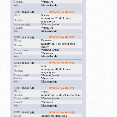
Powiat:
Warszawa
Woj:
Mazowieckie
KOD:
[POKAŻ NA MAPIE]
01-048
[id]
Ulica:
Smocza
numery od 23 do końca
Numer:
nieparzyste
Miejscowość:
Warszawa (wola)
Powiat:
Warszawa
Woj:
Mazowieckie
KOD:
[POKAŻ NA MAPIE]
01-049
[id]
Ulica:
Esperanto
numery od 1 do końca obie
Numer:
strony
Miejscowość:
Warszawa (wola)
Powiat:
Warszawa
Woj:
Mazowieckie
KOD:
[POKAŻ NA MAPIE]
01-050
[id]
Ulica:
Miła
numery od 31 do końca
Numer:
nieparzyste
Miejscowość:
Warszawa (wola)
Powiat:
Warszawa
Woj:
Mazowieckie
KOD:
01-051
[id]
[POKAŻ NA MAPIE]
Ulica:
Smocza
Numer:
numery od 17 do 21 nieparzyste
Miejscowość:
Warszawa (wola)
Powiat:
Warszawa
Woj:
Mazowieckie
KOD:
01-052
[id]
[POKAŻ NA MAPIE]
Ulica:
Anielewicza Mordechaja