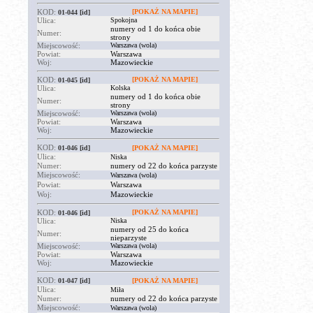
KOD:
[POKAŻ NA MAPIE]
01-044
[id]
Ulica:
Spokojna
numery od 1 do końca obie
Numer:
strony
Miejscowość:
Warszawa (wola)
Powiat:
Warszawa
Woj:
Mazowieckie
KOD:
[POKAŻ NA MAPIE]
01-045
[id]
Ulica:
Kolska
numery od 1 do końca obie
Numer:
strony
Miejscowość:
Warszawa (wola)
Powiat:
Warszawa
Woj:
Mazowieckie
KOD:
01-046
[id]
[POKAŻ NA MAPIE]
Ulica:
Niska
Numer:
numery od 22 do końca parzyste
Miejscowość:
Warszawa (wola)
Powiat:
Warszawa
Woj:
Mazowieckie
KOD:
[POKAŻ NA MAPIE]
01-046
[id]
Ulica:
Niska
numery od 25 do końca
Numer:
nieparzyste
Miejscowość:
Warszawa (wola)
Powiat:
Warszawa
Woj:
Mazowieckie
KOD:
01-047
[id]
[POKAŻ NA MAPIE]
Ulica:
Miła
Numer:
numery od 22 do końca parzyste
Miejscowość:
Warszawa (wola)