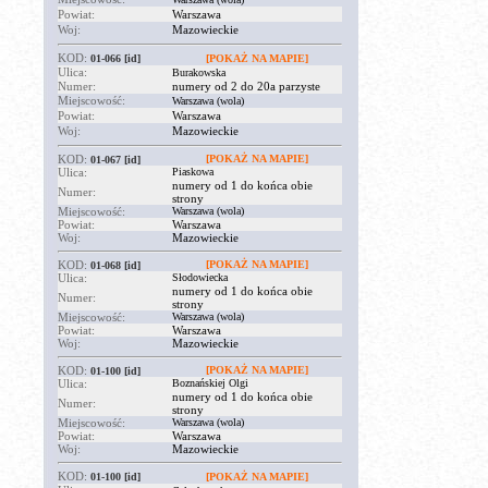
Powiat:
Warszawa
Woj:
Mazowieckie
KOD:
01-066
[id]
[POKAŻ NA MAPIE]
Ulica:
Burakowska
Numer:
numery od 2 do 20a parzyste
Miejscowość:
Warszawa (wola)
Powiat:
Warszawa
Woj:
Mazowieckie
KOD:
[POKAŻ NA MAPIE]
01-067
[id]
Ulica:
Piaskowa
numery od 1 do końca obie
Numer:
strony
Miejscowość:
Warszawa (wola)
Powiat:
Warszawa
Woj:
Mazowieckie
KOD:
[POKAŻ NA MAPIE]
01-068
[id]
Ulica:
Słodowiecka
numery od 1 do końca obie
Numer:
strony
Miejscowość:
Warszawa (wola)
Powiat:
Warszawa
Woj:
Mazowieckie
KOD:
[POKAŻ NA MAPIE]
01-100
[id]
Ulica:
Boznańskiej Olgi
numery od 1 do końca obie
Numer:
strony
Miejscowość:
Warszawa (wola)
Powiat:
Warszawa
Woj:
Mazowieckie
KOD:
01-100
[id]
[POKAŻ NA MAPIE]