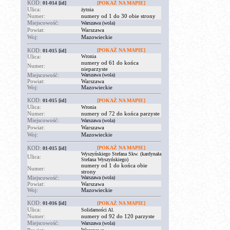
KOD:
01-014
[id]
[POKAŻ NA MAPIE]
Ulica:
żytnia
Numer:
numery od 1 do 30 obie strony
Miejscowość:
Warszawa (wola)
Powiat:
Warszawa
Woj:
Mazowieckie
KOD:
[POKAŻ NA MAPIE]
01-015
[id]
Ulica:
Wronia
numery od 61 do końca
Numer:
nieparzyste
Miejscowość:
Warszawa (wola)
Powiat:
Warszawa
Woj:
Mazowieckie
KOD:
01-015
[id]
[POKAŻ NA MAPIE]
Ulica:
Wronia
Numer:
numery od 72 do końca parzyste
Miejscowość:
Warszawa (wola)
Powiat:
Warszawa
Woj:
Mazowieckie
KOD:
[POKAŻ NA MAPIE]
01-015
[id]
Wyszyńskiego Stefana Skw. (kardynała
Ulica:
Stefana Wyszyńskiego)
numery od 1 do końca obie
Numer:
strony
Miejscowość:
Warszawa (wola)
Powiat:
Warszawa
Woj:
Mazowieckie
KOD:
01-016
[id]
[POKAŻ NA MAPIE]
Ulica:
Solidarności Al.
Numer:
numery od 92 do 120 parzyste
Miejscowość:
Warszawa (wola)