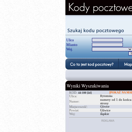
Ulica
Miasto
Woj.
Wyniki Wyszukiwania
KOD:
[POKAŻ NA MAP
44-100
[id]
Ulica:
Bytomska
numery od 1 do końca
Numer:
strony
Miejscowość:
Gliwice
Powiat:
Gliwice
Woj:
śląskie
REKLAMA