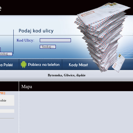
Kod Ulicy:
Bytomska, Gliwice, śląskie
Mapa
IE]
 obie