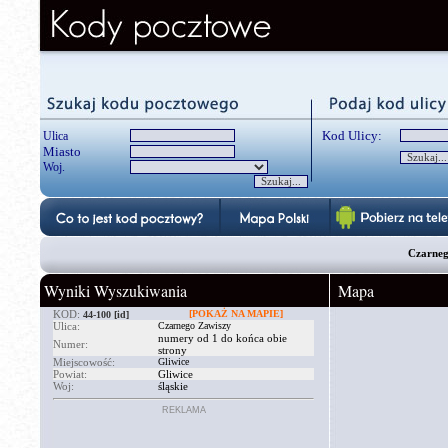
Kod Ulicy:
Ulica
Miasto
Woj.
Czarnego
Wyniki Wyszukiwania
Mapa
KOD:
[POKAŻ NA MAPIE]
44-100
[id]
Ulica:
Czarnego Zawiszy
numery od 1 do końca obie
Numer:
strony
Miejscowość:
Gliwice
Powiat:
Gliwice
Woj:
śląskie
REKLAMA