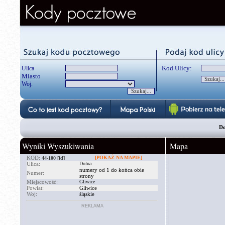
Kod Ulicy:
Ulica
Miasto
Woj.
Do
Wyniki Wyszukiwania
Mapa
KOD:
[POKAŻ NA MAPIE]
44-100
[id]
Ulica:
Dolna
numery od 1 do końca obie
Numer:
strony
Miejscowość:
Gliwice
Powiat:
Gliwice
Woj:
śląskie
REKLAMA