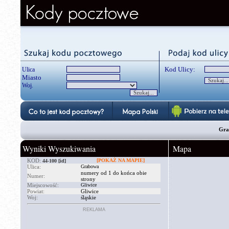
Kod Ulicy:
Ulica
Miasto
Woj.
Grab
Wyniki Wyszukiwania
Mapa
KOD:
[POKAŻ NA MAPIE]
44-100
[id]
Ulica:
Grabowa
numery od 1 do końca obie
Numer:
strony
Miejscowość:
Gliwice
Powiat:
Gliwice
Woj:
śląskie
REKLAMA