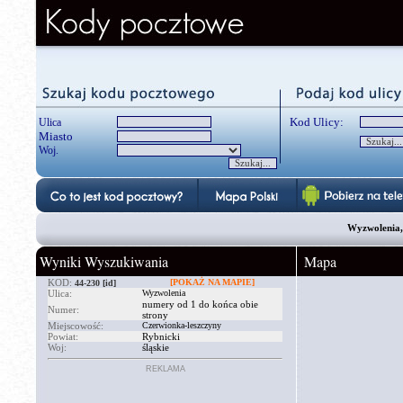
Kod Ulicy:
Ulica
Miasto
Woj.
Wyzwolenia, 
Wyniki Wyszukiwania
Mapa
KOD:
[POKAŻ NA MAPIE]
44-230
[id]
Ulica:
Wyzwolenia
numery od 1 do końca obie
Numer:
strony
Miejscowość:
Czerwionka-leszczyny
Powiat:
Rybnicki
Woj:
śląskie
REKLAMA