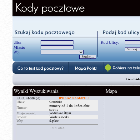
Kod Ulicy:
Ulica
Miasto
Woj.
Grodzisko
Wyniki Wyszukiwania
Mapa
KOD:
[POKAŻ NA MAPIE]
44-300
[id]
Ulica:
Grodzisko
numery od 1 do końca obie
Numer:
strony
Miejscowość:
Wodzisław śląski
Powiat:
Wodzisławski
Woj:
śląskie
REKLAMA