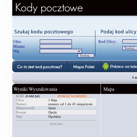
Kod Ulicy:
Ulica
Miasto
Woj.
1 m
Wyniki Wyszukiwania
Mapa
KOD:
45-068
[id]
[POKAŻ NA MAPIE]
Ulica:
1 Maja
Numer:
numery od 1 do 41 nieparzyste
Miejscowość:
Opole
Powiat:
Opole
Woj:
Opolskie
REKLAMA