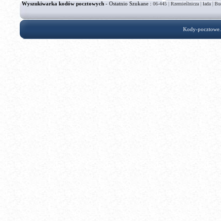
Wyszukiwarka kodów pocztowych
- Ostatnio Szukane :
|
|
|
06-445
Rzemieślnicza
łada
Bu
Kody-pocztowe.