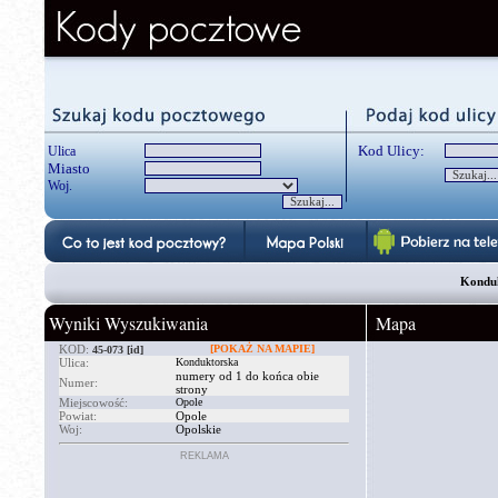
Kod Ulicy:
Ulica
Miasto
Woj.
Konduk
Wyniki Wyszukiwania
Mapa
KOD:
[POKAŻ NA MAPIE]
45-073
[id]
Ulica:
Konduktorska
numery od 1 do końca obie
Numer:
strony
Miejscowość:
Opole
Powiat:
Opole
Woj:
Opolskie
REKLAMA