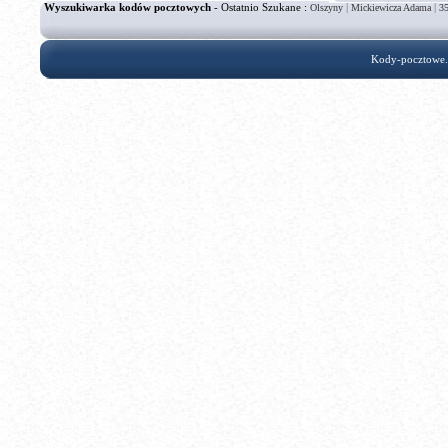
Wyszukiwarka kodów pocztowych
- Ostatnio Szukane :
|
|
Olszyny
Mickiewicza Adama
3
Kody-pocztowe.