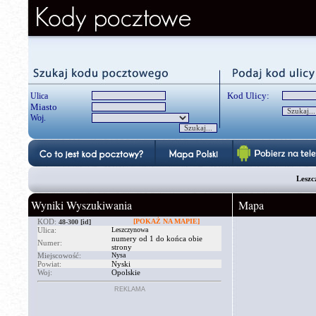
Kod Ulicy:
Ulica
Miasto
Woj.
Leszc
Wyniki Wyszukiwania
Mapa
KOD:
[POKAŻ NA MAPIE]
48-300
[id]
Ulica:
Leszczynowa
numery od 1 do końca obie
Numer:
strony
Miejscowość:
Nysa
Powiat:
Nyski
Woj:
Opolskie
REKLAMA