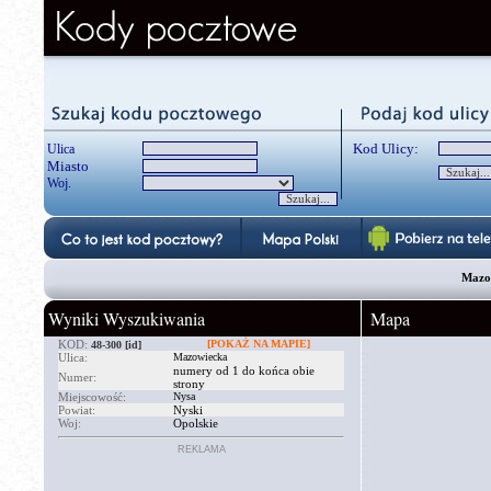
Kod Ulicy:
Ulica
Miasto
Woj.
Mazow
Wyniki Wyszukiwania
Mapa
KOD:
[POKAŻ NA MAPIE]
48-300
[id]
Ulica:
Mazowiecka
numery od 1 do końca obie
Numer:
strony
Miejscowość:
Nysa
Powiat:
Nyski
Woj:
Opolskie
REKLAMA