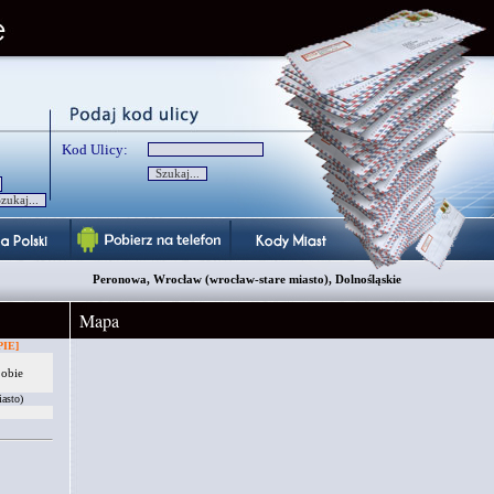
Kod Ulicy:
Peronowa, Wrocław (wrocław-stare miasto), Dolnośląskie
Mapa
IE]
 obie
asto)