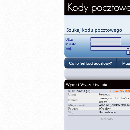
Ulica
Miasto
Woj.
Wyniki Wyszukiwania
KOD:
[POKAŻ NA MAP
50-018
[id]
Ulica:
Peronowa
numery od 1 do końca
Numer:
strony
Miejscowość:
Wrocław (wrocław-stare Mi
Powiat:
Wrocław
Woj:
Dolnośląskie
REKLAMA