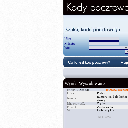
Ulica
Miasto
Woj.
Wyniki Wyszukiwania
KOD:
[POKAŻ NA MAP
57-220
[id]
Ulica:
Podwale
numery od 1 do końca
Numer:
strony
Miejscowość:
Ziębice
Powiat:
Ząbkowicki
Woj:
Dolnośląskie
REKLAMA