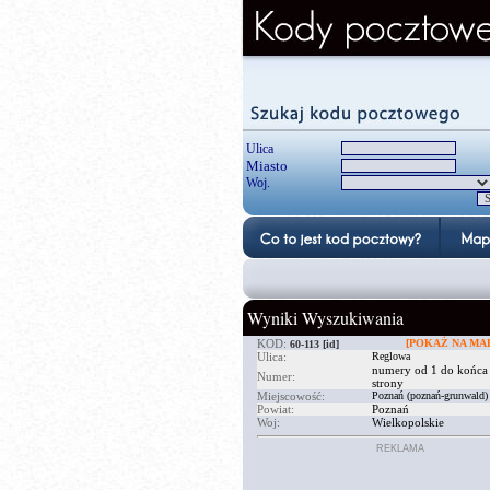
Ulica
Miasto
Woj.
Wyniki Wyszukiwania
KOD:
[POKAŻ NA MAP
60-113
[id]
Ulica:
Reglowa
numery od 1 do końca
Numer:
strony
Miejscowość:
Poznań (poznań-grunwald)
Powiat:
Poznań
Woj:
Wielkopolskie
REKLAMA