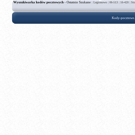
Wyszukiwarka kodów pocztowych
- Ostatnio Szukane :
|
|
|
Legionowo
06-513
16-420
St
Kody-pocztowe.