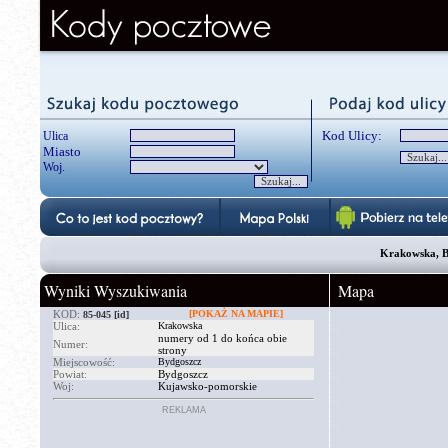
Kod Ulicy:
Ulica
Miasto
Woj.
Krakowska, B
Wyniki Wyszukiwania
Mapa
KOD:
[POKAŻ NA MAPIE]
85-045
[id]
Ulica:
Krakowska
numery od 1 do końca obie
Numer:
strony
Miejscowość:
Bydgoszcz
Powiat:
Bydgoszcz
Woj:
Kujawsko-pomorskie
REKLAMA