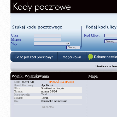
Kod Ulicy:
Ulica
Miasto
Woj.
Sienkiewicza he
Wyniki Wyszukiwania
Mapa
KOD:
[POKAŻ NA MAPIE]
87-124
[id]
Urząd Pocztowy:
Ap Toruń
Ulica:
Sienkiewicza Henryka
Numer:
numer 24/26
Miejscowość:
Toruń
Powiat:
Toruń
Woj:
Kujawsko-pomorskie
REKLAMA