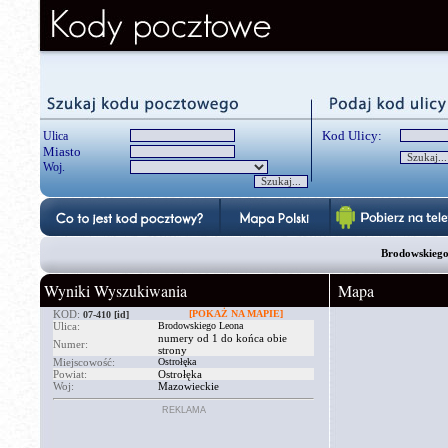
Kod Ulicy:
Ulica
Miasto
Woj.
Brodowskiego
Wyniki Wyszukiwania
Mapa
KOD:
[POKAŻ NA MAPIE]
07-410
[id]
Ulica:
Brodowskiego Leona
numery od 1 do końca obie
Numer:
strony
Miejscowość:
Ostrołęka
Powiat:
Ostrołęka
Woj:
Mazowieckie
REKLAMA